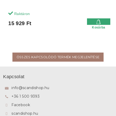
Raktáron
15 929 Ft
Kosárba
ÖSSZES KAPCSOLÓDÓ TERMÉK MEGJELENÍTÉSE
L
á
Kapcsolat
b
l
info
@
scandishop.hu
é
+36 1 500 9393
c
Facebook
scandishop.hu