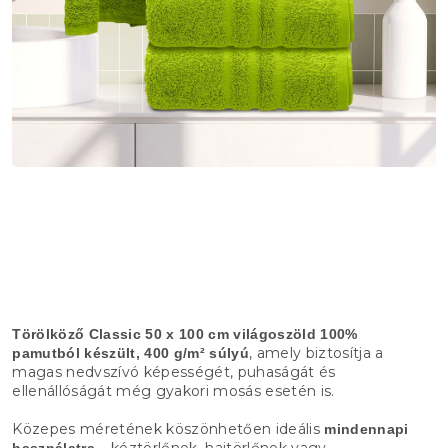
Törölköző Classic 50 x 100 cm világoszöld
100%
, amely biztosítja a
pamutból készült, 400 g/m² súlyú
magas nedvszívó képességét, puhaságát és
ellenállóságát még gyakori mosás esetén is.
Közepes méretének köszönhetően ideális
mindennapi
– kéztörlőnek, hajtörlőnek vagy
használatra