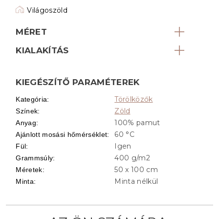
Világoszöld
MÉRET
KIALAKÍTÁS
KIEGÉSZÍTŐ PARAMÉTEREK
Törölközők
Kategória
:
Zöld
Színek
:
100% pamut
Anyag
:
60 °C
Ajánlott mosási hőmérséklet
:
Igen
Fül
:
400 g/m2
Grammsúly
:
50 x 100 cm
Méretek
:
Minta nélkül
Minta
: