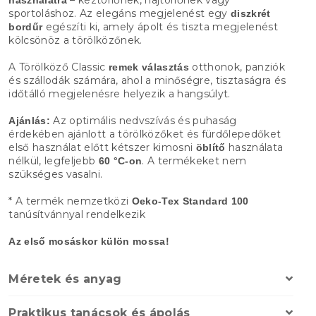
sportoláshoz. Az elegáns megjelenést egy
diszkrét
egészíti ki, amely ápolt és tiszta megjelenést
bordűr
kölcsönöz a törölközőnek.
A Törölköző Classic
otthonok, panziók
remek választás
és szállodák számára, ahol a minőségre, tisztaságra és
időtálló megjelenésre helyezik a hangsúlyt.
Az optimális nedvszívás és puhaság
Ajánlás:
érdekében ajánlott a törölközőket és fürdőlepedőket
első használat előtt kétszer kimosni
használata
öblítő
nélkül, legfeljebb
. A termékeket nem
60 °C-on
szükséges vasalni.
* A termék nemzetközi
Oeko-Tex Standard 100
tanúsítvánnyal rendelkezik
Az első mosáskor külön mossa!
Méretek és anyag
Praktikus tanácsok és ápolás