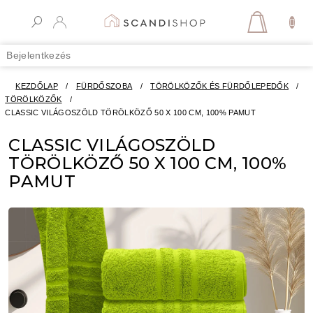
Ugrás
a
KOSÁR
fő
tartalomhoz
Bejelentkezés
KEZDŐLAP
/
FÜRDŐSZOBA
/
TÖRÖLKÖZŐK ÉS FÜRDŐLEPEDŐK
/
TÖRÖLKÖZŐK
/
CLASSIC VILÁGOSZÖLD TÖRÖLKÖZŐ 50 X 100 CM, 100% PAMUT
CLASSIC VILÁGOSZÖLD
TÖRÖLKÖZŐ 50 X 100 CM, 100%
PAMUT