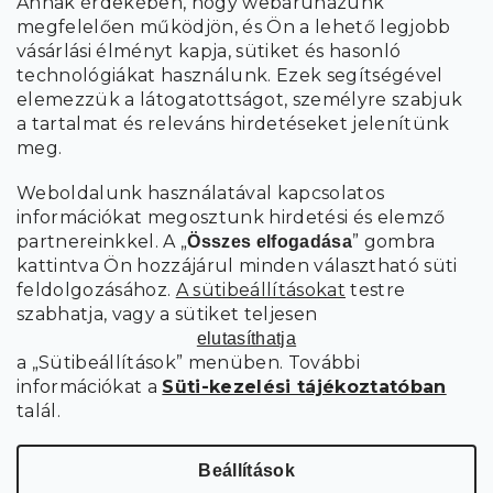
Annak érdekében, hogy webáruházunk
megfelelően működjön, és Ön a lehető legjobb
a személyes
A hírlevelekre való feliratkozással egyetértek
vásárlási élményt kapja, sütiket és hasonló
adatok feldolgozásával
.
technológiákat használunk. Ezek segítségével
elemezzük a látogatottságot, személyre szabjuk
FELIRATKOZÁS
a tartalmat és releváns hirdetéseket jelenítünk
meg.
Weboldalunk használatával kapcsolatos
információkat megosztunk hirdetési és elemző
partnereinkkel. A „
” gombra
Összes elfogadása
kattintva Ön hozzájárul minden választható süti
feldolgozásához.
A sütibeállításokat
testre
szabhatja, vagy a sütiket teljesen
elutasíthatja
a „Sütibeállítások” menüben. További
információkat a
Süti-kezelési tájékoztatóban
talál.
Süti
Copyright 2026
SCANDIshop.hu
. Minden jog fenntartva.
beállítások szerkesztése
Beállítások