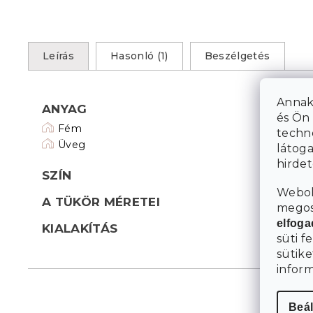
Leírás
Hasonló (1)
Beszélgetés
Annak
ANYAG
és Ön 
Fém
techn
Üveg
látoga
hirde
SZÍN
Webol
A TÜKÖR MÉRETEI
megosz
elfog
KIALAKÍTÁS
süti f
sütike
infor
Beál