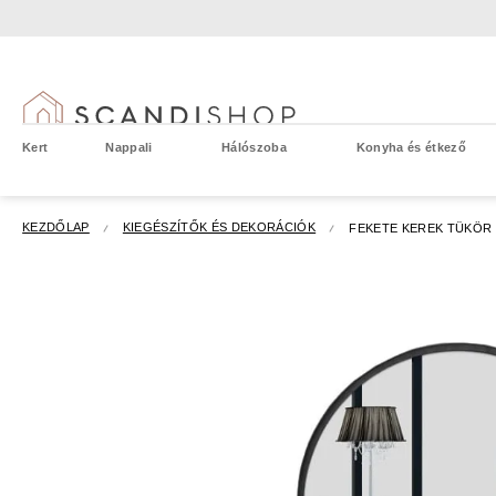
Ugrás
a
fő
tartalomhoz
Kert
Nappali
Hálószoba
Konyha és étkező
KEZDŐLAP
KIEGÉSZÍTŐK ÉS DEKORÁCIÓK
FEKETE KEREK TÜKÖR