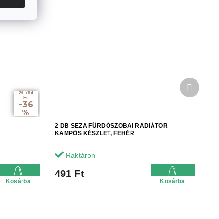
Követke
termék
26 784
Ft
–36
%
2 DB SEZA FÜRDŐSZOBAI RADIÁTOR
KAMPÓS KÉSZLET, FEHÉR
Raktáron
491 Ft
Kosárba
Kosárba