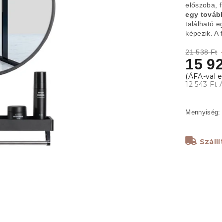
előszoba, 
egy tovább
található e
képezik. A 
21 538 Ft
15 92
12 543 Ft 
Száll