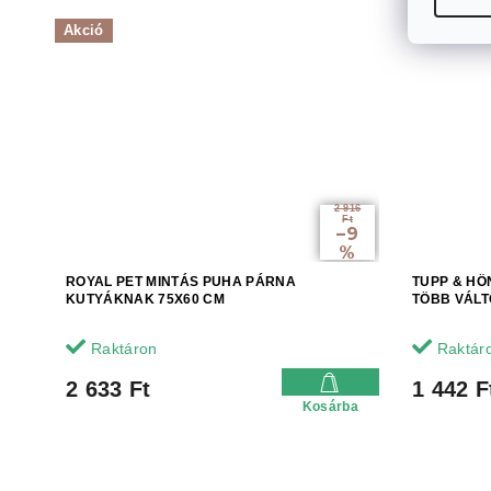
Akció
2 916
Ft
–9
%
ROYAL PET MINTÁS PUHA PÁRNA
TUPP & HÖ
KUTYÁKNAK 75X60 CM
TÖBB VÁLT
Raktáron
Raktár
2 633 Ft
1 442 F
Kosárba