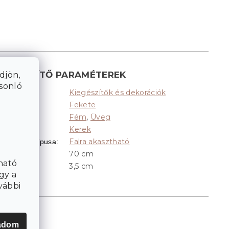
KIEGÉSZÍTŐ PARAMÉTEREK
djön,
asonló
Kiegészítők és dekorációk
Kategória
:
Fekete
Színek
:
Fém
,
Üveg
Anyag
:
Kerek
Alak
:
Falra akasztható
Elhelyezés típusa
:
70 cm
Átmérő
:
ható
3,5 cm
Mélység
:
gy a
vábbi
adom