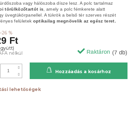
fürdőszoba vagy hálószoba dísze lesz. A polc tartalmaz
i törülközőtartót is
, amely a polc fémkerete alatt
gy üvegtükörpanellel. A tükrök a belső tér szerves részét
fényes felületek
optikailag megnövelik az egész teret.
–26 %
9 Ft
Raktáron
(7 db)
ÁFA nélkül
Hozzáadás a kosárhoz
ítási lehetőségek