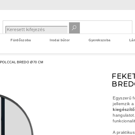
Fürdőszoba
Irodai bútor
Gyerekszoba
Lá
 POLCCAL BREDO Ø70 CM
FEKE
BRED
Egyszerű f
jellemzik a
kiegészítő
hangulatot
funkcional
A praktikus