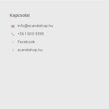
L
á
b
Kapcsolat
l
é
info
@
scandishop.hu
c
+36 1 500 9393
Facebook
scandishop.hu