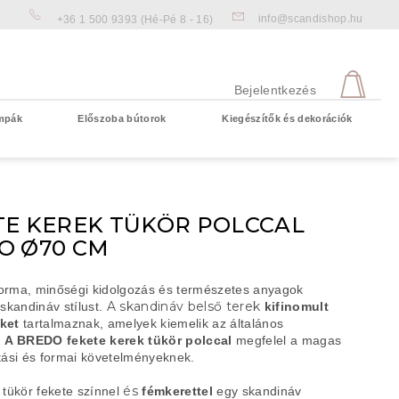
info@scandishop.hu
+36 1 500 9393
(Hé-Pé 8 - 16)
KOS
Bejelentkezés
mpák
Előszoba bútorok
Kiegészítők és dekorációk
Üres kosár
TE KEREK TÜKÖR POLCCAL
O Ø70 CM
orma, minőségi kidolgozás és természetes anyagok
A skandináv belső terek
 skandináv stílust.
kifinomult
ket
tartalmaznak
, amelyek kiemelik az általános
.
A BREDO fekete kerek tükör polccal
megfelel a magas
itási és formai követelményeknek.
és
 tükör fekete színnel
fémkerettel
egy skandináv