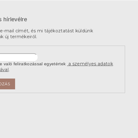
s hírlevélre
e-mail címét, és mi tájékoztatást küldünk
 új termékeiről.
a személyes adatok
re való feliratkozással egyetértek
ával
.
OZÁS