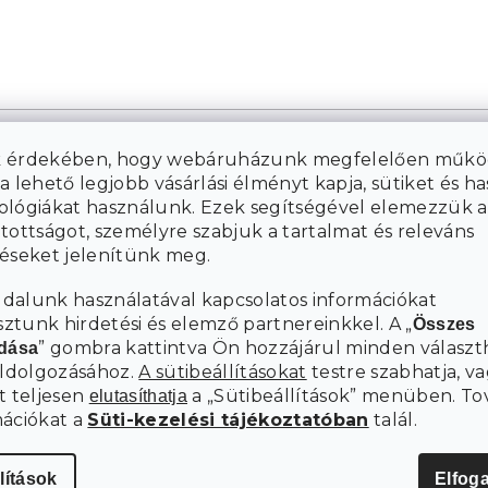
 érdekében, hogy webáruházunk megfelelően műkö
a lehető legjobb vásárlási élményt kapja, sütiket és h
ológiákat használunk. Ezek segítségével elemezzük a
tottságot, személyre szabjuk a tartalmat és releváns
téseket jelenítünk meg.
dalunk használatával kapcsolatos információkat
tunk hirdetési és elemző partnereinkkel. A „
Összes
” gombra kattintva Ön hozzájárul minden választ
adása
eldolgozásához.
A sütibeállításokat
testre szabhatja, va
t teljesen
a „Sütibeállítások” menüben. To
elutasíthatja
mációkat a
Süti-kezelési tájékoztatóban
talál.
lítások
Elfog