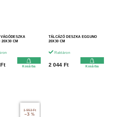
 VÁGÓDESZKA
TÁLCÁZÓ DESZKA EGGUNO
 20X30 CM
20X30 CM
áron
Raktáron
 Ft
2 044 Ft
Kosárba
Kosárba
1 553 Ft
–3 %