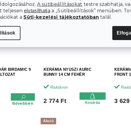
Kosárba
Kosárba
eldolgozásához.
A sütibeállításokat
testre szabhatja, va
t teljesen
a „Sütibeállítások” menüben. To
elutasíthatja
mációkat a
Süti-kezelési tájékoztatóban
talál.
lítások
Elfog
ÁR BIRDAMIC 9
KERÁMIA NYUSZI AURIC
KERÁMI
ÁLTOZAT
BUNNY 14 CM FEHÉR
FRONT 
Raktáron
Rakt
2 774 Ft
3 629
Kosárba
Bővebben
Akció