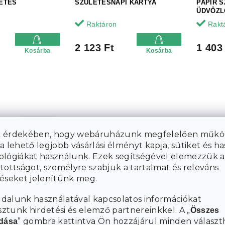
ETES
SZÜLETÉSNAPI KÁRTYA
PAPÍR 
ÜDVÖZL
Raktáron
Rakt
2 123 Ft
1 403
Kosárba
Kosárba
 érdekében, hogy webáruházunk megfelelően műkö
3 883 Ft
–11 %
a lehető legjobb vásárlási élményt kapja, sütiket és h
ológiákat használunk. Ezek segítségével elemezzük a
tottságot, személyre szabjuk a tartalmat és releváns
RY CHRISTMAS
HÚSVÉTI FA NYÚL BOW
HÚSVÉT
téseket jelenítünk meg.
BUNNY 12 CM
SILHOUE
VÁLTOZ
dalunk használatával kapcsolatos információkat
Raktáron
Rakt
tunk hirdetési és elemző partnereinkkel. A „
Összes
” gombra kattintva Ön hozzájárul minden választ
adása
1 030 Ft
1 093