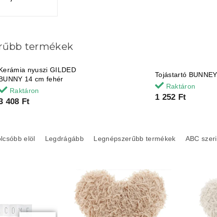
rűbb termékek
Kerámia nyuszi GILDED
Tojástartó BUNNEY
BUNNY 14 cm fehér
Raktáron
Raktáron
1 252 Ft
3 408 Ft
lcsóbb elöl
Legdrágább
Legnépszerűbb termékek
ABC szeri