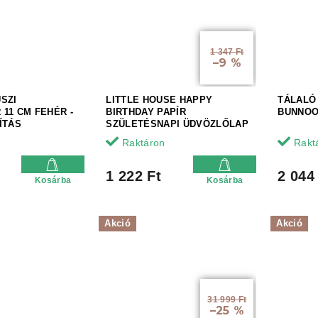
1 347 Ft
–9 %
SZI
LITTLE HOUSE HAPPY
TÁLALÓ
11 CM FEHÉR -
BIRTHDAY PAPÍR
BUNNOO
ÍTÁS
SZÜLETÉSNAPI ÜDVÖZLŐLAP
Raktáron
Rakt
1 222 Ft
2 044
Kosárba
Kosárba
Akció
Akció
31 999 Ft
–25 %