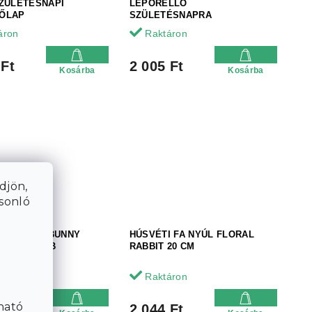
SZÜLETÉSNAPI
LEPORELLÓ
ŐLAP
SZÜLETÉSNAPRA
áron
Raktáron
 Ft
2 005 Ft
Kosárba
Kosárba
djön,
asonló
I FA NYÚL BUNNY
HÚSVÉTI FA NYÚL FLORAL
TTE - TÖBB
RABBIT 20 CM
AT
áron
Raktáron
ható
 Ft
2 044 Ft