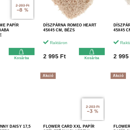
2 203 Ft
–8 %
ME PAPÍR
DÍSZPÁRNA ROMEO HEART
DÍSZPÁ
BABA
45X45 CM, BÉZS
45X45 C
E
Raktáron
Rakt
2 995 Ft
2 995
Kosárba
Kosárba
Akció
Akció
2 203 Ft
–3 %
NNY DAISY 17,5
FLOWER CARD XXL PAPÍR
FLOWER