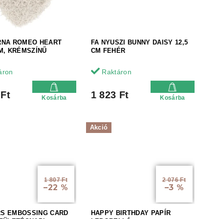
RNA ROMEO HEART
FA NYUSZI BUNNY DAISY 12,5
M, KRÉMSZÍNŰ
CM FEHÉR
áron
Raktáron
 Ft
1 823 Ft
Kosárba
Kosárba
Akció
1 807 Ft
2 076 Ft
–22 %
–3 %
S EMBOSSING CARD
HAPPY BIRTHDAY PAPÍR