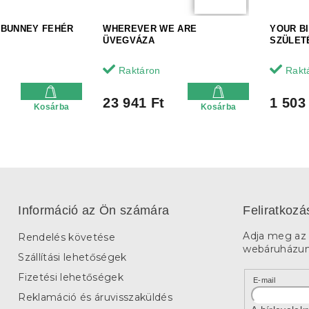
 BUNNEY FEHÉR
WHEREVER WE ARE
YOUR B
ÜVEGVÁZA
SZÜLET
Raktáron
Rakt
23 941 Ft
1 503
Kosárba
Kosárba
L
i
s
t
a
Információ az Ön számára
Feliratkozá
i
r
Adja meg az 
Rendelés követése
á
webáruházunk
n
Szállítási lehetőségek
y
í
Fizetési lehetőségek
E-mail
t
Reklamáció és áruvisszaküldés
á