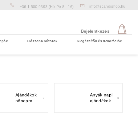
info@scandishop.hu
+36 1 500 9393
(Hé-Pé 8 - 16)
KOS
Bejelentkezés
mpák
Előszoba bútorok
Kiegészítők és dekorációk
Üres kosár
Ajándékok
Anyák napi
nőnapra
ajándékok