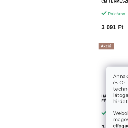
CM TERMÉSZ
Raktáron
3 091 Ft
Akció
Annak
és Ön 
techn
látoga
HAVE A MER
hirde
FÉM FELIRAT
Webol
Raktáron
megosz
elfog
3 454 Ft