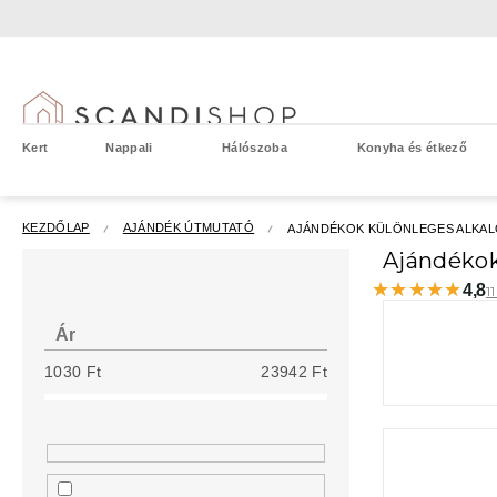
Ugrás
a
fő
tartalomhoz
Kert
Nappali
Hálószoba
Konyha és étkező
KEZDŐLAP
AJÁNDÉK ÚTMUTATÓ
AJÁNDÉKOK KÜLÖNLEGES ALKA
O
Ajándékok
l
★★★★★
★★★★★
4,8
1
d
a
Ár
l
1030
Ft
23942
Ft
s
ó
p
a
n