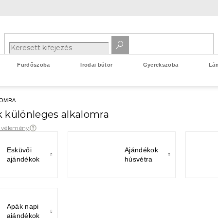
Fürdőszoba
Irodai bútor
Gyerekszoba
Lá
LOMRA
 különleges alkalomra
1 vélemény
Esküvői
Ajándékok
ajándékok
húsvétra
Apák napi
ajándékok