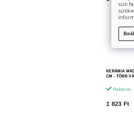
süti f
sütike
infor
Beál
KERÁMIA MAD
CM - TÖBB V
Raktáron
1 823 Ft