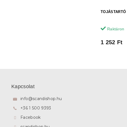
TOJÁSTARTÓ
Raktáron
1 252 Ft
L
á
b
Kapcsolat
l
é
info
@
scandishop.hu
c
+36 1 500 9393
Facebook
scandishop.hu