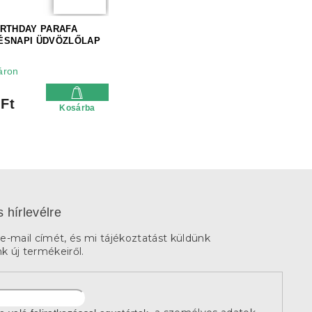
IRTHDAY PARAFA
ÉSNAPI ÜDVÖZLŐLAP
áron
 Ft
Kosárba
s hírlevélre
e-mail címét, és mi tájékoztatást küldünk
 új termékeiről.