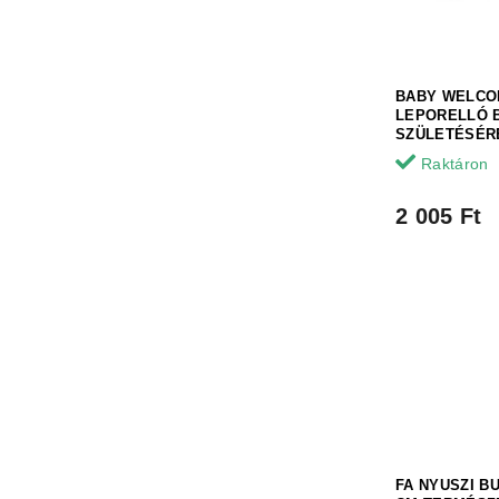
k
e
e
n
k
d
l
e
BABY WELCO
i
z
LEPORELLÓ 
s
é
SZÜLETÉSÉR
t
s
Raktáron
á
e
j
2 005 Ft
a
FA NYUSZI BU