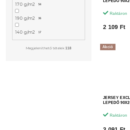
LEPEDŐ 90X2
170 g/m2
s
é
54
t
s
Raktáron
á
e
190 g/m2
36
j
2 109 Ft
a
140 g/m2
17
Akció
Megjeleníthető tételek
118
JERSEY EXC
LEPEDŐ 90X2
Raktáron
3 091 Ft