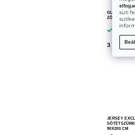
elfog
süti f
GUMIS LEPE
ZÖLDESSZÜRK
sütike
infor
Raktáron
Beál
3 629 Ft
JERSEY EXC
SÖTÉTSZÜRK
90X200 CM