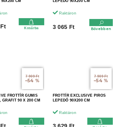
 90X200 CM
LEPEDŐ 90X200 CM
áron
Raktáron
 Ft
3 065 Ft
Kosárba
Bővebben
7 909 Ft
7 909 Ft
–54 %
–54 %
IVE FROTTÍR GUMIS
FROTTÍR EXCLUSIVE PIROS
 GRAFIT 90 X 200 CM
LEPEDŐ 90X200 CM
áron
Raktáron
 Ft
3 629 Ft