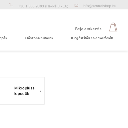
info@scandishop.hu
+36 1 500 9393
(Hé-Pé 8 - 16)
KOS
Bejelentkezés
mpák
Előszoba bútorok
Kiegészítők és dekorációk
Üres kosár
Mikroplüss
lepedők