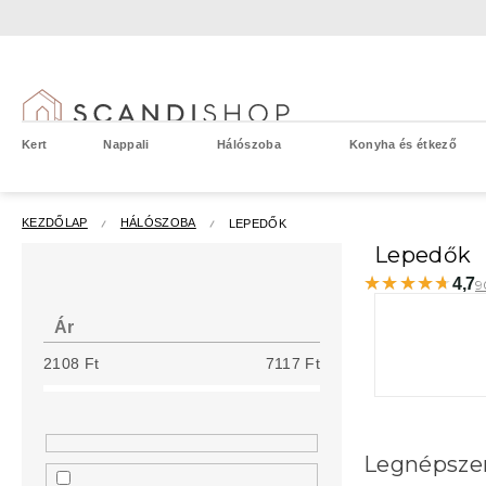
Ugrás
a
fő
tartalomhoz
Kert
Nappali
Hálószoba
Konyha és étkező
KEZDŐLAP
HÁLÓSZOBA
LEPEDŐK
O
Lepedők
l
★★★★★
★★★★★
4,7
9
d
a
Ár
l
2108
Ft
7117
Ft
s
ó
p
a
Legnépsze
n