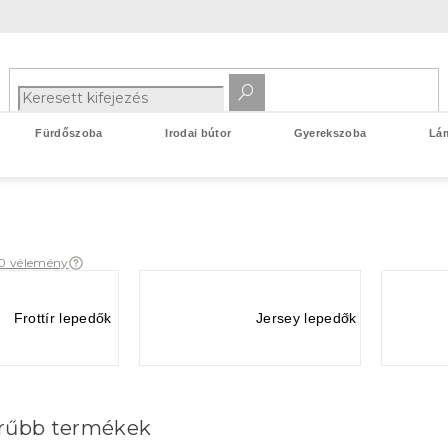
Fürdőszoba
Irodai bútor
Gyerekszoba
Lá
0 vélemény
Frottír lepedők
Jersey lepedők
rűbb termékek