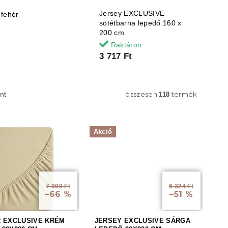
Jersey EXCLUSIVE
 fehér
sötétbarna lepedő 160 x
200 cm
Raktáron
3 717 Ft
összesen
termék
nt
118
Akció
7 909 Ft
6 324 Ft
–66 %
–51 %
R EXCLUSIVE KRÉM
JERSEY EXCLUSIVE SÁRGA