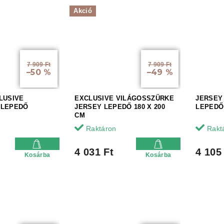
Akció
7 909 Ft
7 909 Ft
–50 %
–49 %
LUSIVE
EXCLUSIVE VILÁGOSSZÜRKE
JERSEY
 LEPEDŐ
JERSEY LEPEDŐ 180 X 200
LEPEDŐ 
CM
Raktáron
Rakt
4 031 Ft
4 105
Kosárba
Kosárba