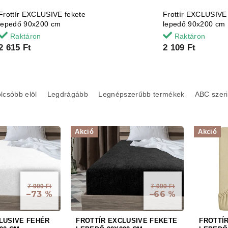
Frottír EXCLUSIVE fekete
Frottír EXCLUSIVE
lepedő 90x200 cm
lepedő 90x200 cm
Raktáron
Raktáron
2 615 Ft
2 109 Ft
lcsóbb elöl
Legdrágább
Legnépszerűbb termékek
ABC szeri
Akció
Akció
7 909 Ft
7 909 Ft
–73 %
–66 %
LUSIVE FEHÉR
FROTTÍR EXCLUSIVE FEKETE
FROTTÍ