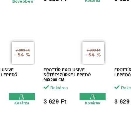
Kosárba
Bővebben
7 909 Ft
7 909 Ft
–54 %
–54 %
LUSIVE
FROTTÍR EXCLUSIVE
FROTTÍ
 LEPEDŐ
SÖTÉTSZÜRKE LEPEDŐ
LEPEDŐ
90X200 CM
Raktáron
Rakt
3 629 Ft
3 629
Kosárba
Kosárba