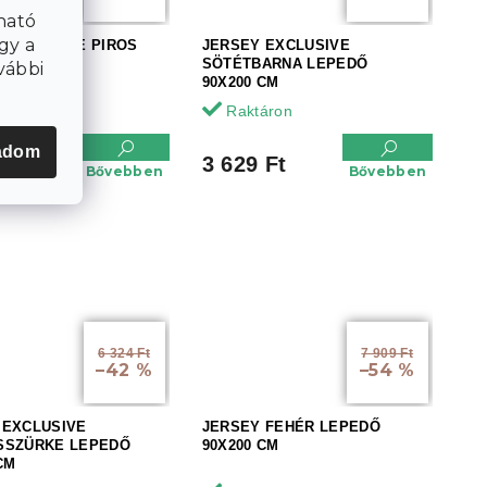
ható
gy a
 EXCLUSIVE PIROS
JERSEY EXCLUSIVE
 90X200 CM
SÖTÉTBARNA LEPEDŐ
vábbi
90X200 CM
áron
Raktáron
adom
 Ft
3 629 Ft
Bővebben
Bővebben
6 324 Ft
7 909 Ft
–42 %
–54 %
 EXCLUSIVE
JERSEY FEHÉR LEPEDŐ
SSZÜRKE LEPEDŐ
90X200 CM
CM