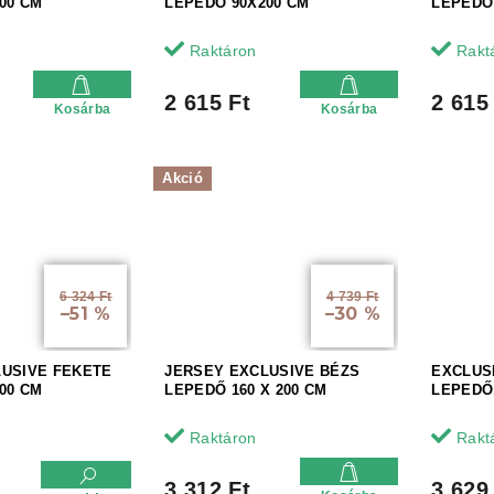
00 CM
LEPEDŐ 90X200 CM
LEPEDŐ
Raktáron
Rakt
2 615 Ft
2 615
Kosárba
Kosárba
Akció
6 324 Ft
4 739 Ft
–51 %
–30 %
LUSIVE FEKETE
JERSEY EXCLUSIVE BÉZS
EXCLUS
00 CM
LEPEDŐ 160 X 200 CM
LEPEDŐ,
Raktáron
Rakt
3 312 Ft
3 629