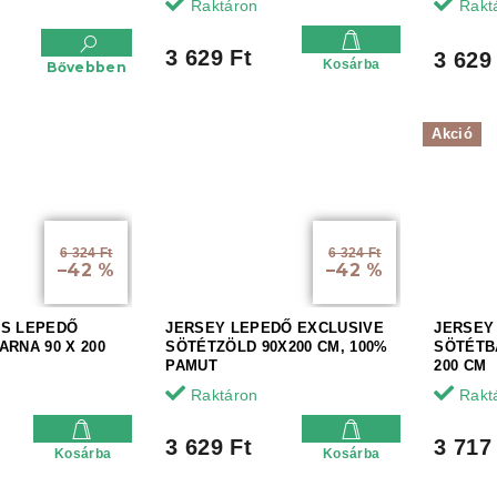
Raktáron
Rakt
3 629 Ft
3 629
Kosárba
Bővebben
Akció
6 324 Ft
6 324 Ft
–42 %
–42 %
IS LEPEDŐ
JERSEY LEPEDŐ EXCLUSIVE
JERSEY
ARNA 90 X 200
SÖTÉTZÖLD 90X200 CM, 100%
SÖTÉTB
PAMUT
200 CM
Raktáron
Rakt
3 629 Ft
3 717
Kosárba
Kosárba