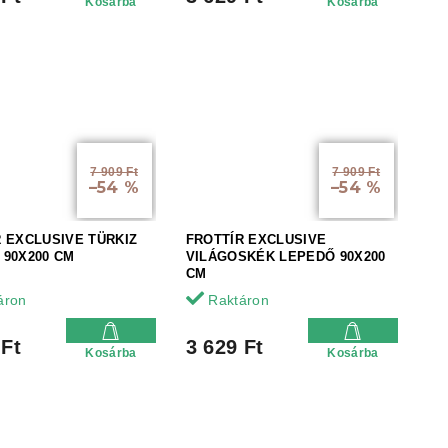
Kosárba
Kosárba
7 909 Ft
7 909 Ft
–54 %
–54 %
R EXCLUSIVE TÜRKIZ
FROTTÍR EXCLUSIVE
 90X200 CM
VILÁGOSKÉK LEPEDŐ 90X200
CM
áron
Raktáron
 Ft
3 629 Ft
Kosárba
Kosárba