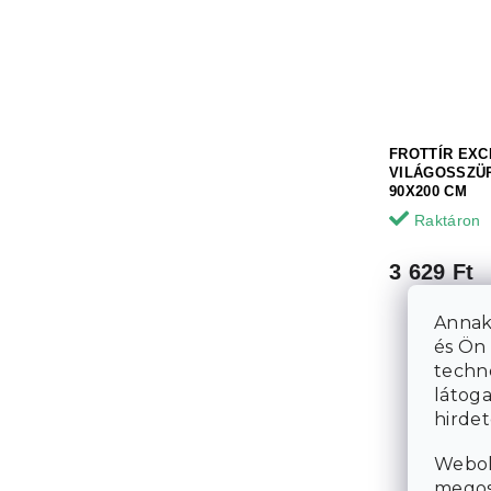
FROTTÍR EXC
VILÁGOSSZÜ
90X200 CM
Raktáron
3 629 Ft
Annak
és Ön 
techn
látoga
hirde
Webol
megosz