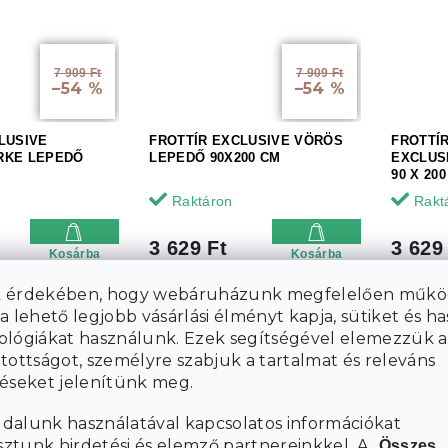
7 909 Ft
7 909 Ft
–54 %
–54 %
LUSIVE
FROTTÍR EXCLUSIVE VÖRÖS
FROTTÍ
RKE LEPEDŐ
LEPEDŐ 90X200 CM
EXCLUS
90 X 20
Raktáron
Rakt
3 629 Ft
3 629
Kosárba
Kosárba
 érdekében, hogy webáruházunk megfelelően műkö
a lehető legjobb vásárlási élményt kapja, sütiket és h
ológiákat használunk. Ezek segítségével elemezzük a
tottságot, személyre szabjuk a tartalmat és releváns
téseket jelenítünk meg.
dalunk használatával kapcsolatos információkat
7 909 Ft
6 324 Ft
–54 %
–42 %
tunk hirdetési és elemző partnereinkkel. A „
Összes