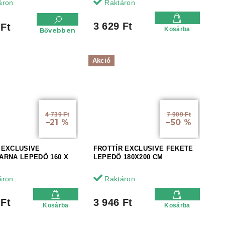
áron
Raktáron
3 629 Ft
 Ft
Kosárba
Bővebben
Akció
4 739 Ft
7 909 Ft
–21 %
–50 %
 EXCLUSIVE
FROTTÍR EXCLUSIVE FEKETE
ARNA LEPEDŐ 160 X
LEPEDŐ 180X200 CM
áron
Raktáron
 Ft
3 946 Ft
Kosárba
Kosárba