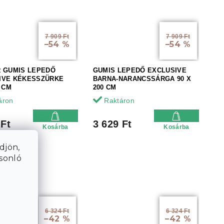
7 909 Ft
7 909 Ft
–54 %
–54 %
R GUMIS LEPEDŐ
GUMIS LEPEDŐ EXCLUSIVE
IVE KÉKESSZÜRKE
BARNA-NARANCSSÁRGA 90 X
0 CM
200 CM
áron
Raktáron
 Ft
3 629 Ft
Kosárba
Kosárba
djön,
asonló
6 324 Ft
6 324 Ft
–42 %
–42 %