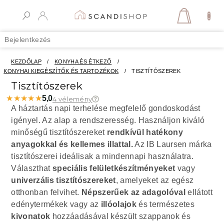
Ugrás
a
KOSÁR
fő
tartalomhoz
Bejelentkezés
KEZDŐLAP
/
KONYHA ÉS ÉTKEZŐ
/
KONYHAI KIEGÉSZÍTŐK ÉS TARTOZÉKOK
/
TISZTÍTÓSZEREK
Tisztítószerek
★★★★★
★★★★★
5,0
4 vélemény
A háztartás napi terhelése megfelelő gondoskodást
igényel. Az alap a rendszeresség. Használjon kiváló
minőségű tisztítószereket
rendkívül hatékony
anyagokkal
és kellemes illattal.
Az IB Laursen márka
tisztítószerei ideálisak a mindennapi használatra.
Választhat
speciális
felületkészítményeket
vagy
univerzális
tisztítószereket
, amelyeket az egész
otthonban felvihet.
Népszerűek az adagolóval
ellátott
edénytermékek vagy az
illóolajok
és természetes
kivonatok
hozzáadásával készült szappanok és