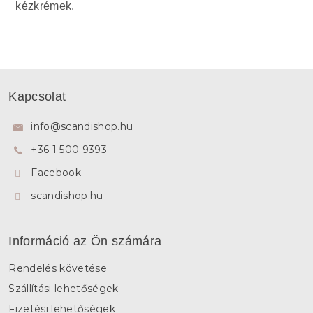
kézkrémek.
L
á
Kapcsolat
b
l
info
@
scandishop.hu
é
+36 1 500 9393
c
Facebook
scandishop.hu
Információ az Ön számára
Rendelés követése
Szállítási lehetőségek
Fizetési lehetőségek