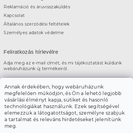
Reklamáció és áruvisszaküldés
Kapcsolat
Általános szerződési feltételek
Személyes adatok védelme
Feliratkozás hírlevélre
Adja meg az e-mail címét, és mi tájékoztatást küldünk
webáruházunk új termékeiről.
E-mail
Annak érdekében, hogy webáruházunk
megfelelően működjön, és Ön a lehető legjobb
a személyes
A hírlevelekre való feliratkozással egyetértek
vásárlási élményt kapja, sütiket és hasonló
adatok feldolgozásával
.
technológiákat használunk. Ezek segítségével
elemezzük a látogatottságot, személyre szabjuk
FELIRATKOZÁS
a tartalmat és releváns hirdetéseket jelenítünk
meg.