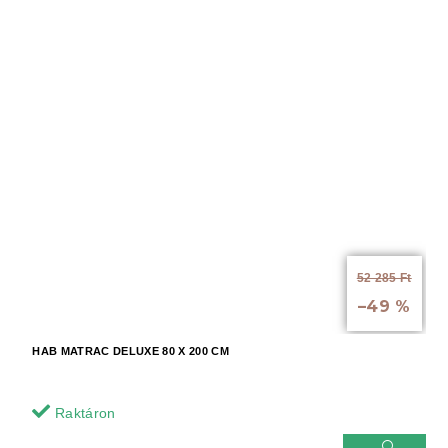
52 285 Ft
-tól akár:
–49 %
HAB MATRAC DELUXE 80 X 200 CM
Raktáron