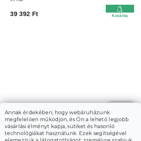
39 392 Ft
Kosárba
104 586
Ft
Annak érdekében, hogy webáruházunk
-tól akár:
megfelelően működjön, és Ön a lehető legjobb
–20 %
vásárlási élményt kapja, sütiket és hasonló
technológiákat használunk. Ezek segítségével
KÓKUSZMATRAC COCO MAXI 20 CM 140 X 200 CM
elemezzük a látogatottságot, személyre szabjuk