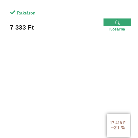
Raktáron
7 333 Ft
Kosárba
17 418 Ft
–21 %