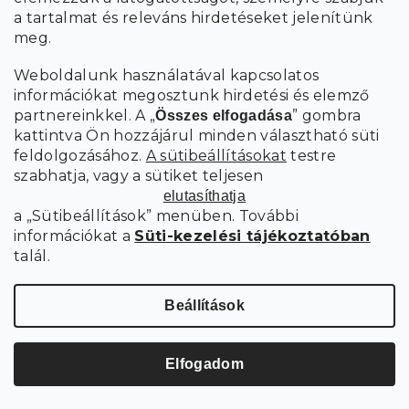
a tartalmat és releváns hirdetéseket jelenítünk
Raktáron
meg.
83 589 Ft-tól
Weboldalunk használatával kapcsolatos
Bővebben
információkat megosztunk hirdetési és elemző
partnereinkkel. A „
” gombra
Összes elfogadása
kattintva Ön hozzájárul minden választható süti
feldolgozásához.
A sütibeállításokat
testre
szabhatja, vagy a sütiket teljesen
elutasíthatja
a „Sütibeállítások” menüben. További
információkat a
Süti-kezelési tájékoztatóban
talál.
Beállítások
79 228 Ft
Elfogadom
-tól
–5 %