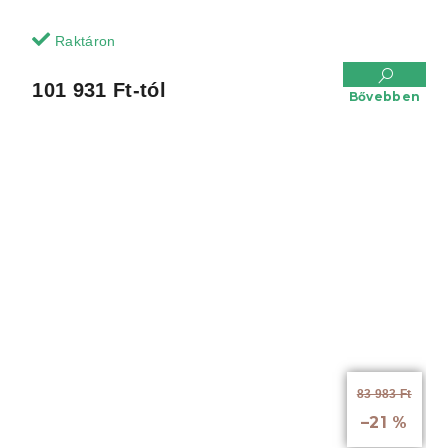
Raktáron
101 931 Ft-tól
Bővebben
83 983 Ft
-tól
–21 %