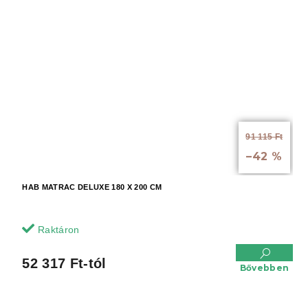
91 115 Ft
-tól akár:
–42 %
HAB MATRAC DELUXE 180 X 200 CM
Raktáron
52 317 Ft-tól
Bővebben