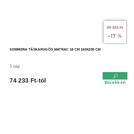
90 322 Ft
-tól
–17 %
SOMMERA TÁSKARUGÓS MATRAC 18 CM 160X200 CM
3 nap
74 233 Ft-tól
Bővebben