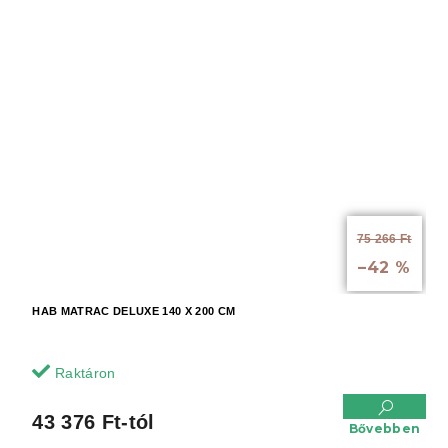
75 266 Ft
-tól akár:
–42 %
HAB MATRAC DELUXE 140 X 200 CM
Raktáron
43 376 Ft-tól
Bővebben