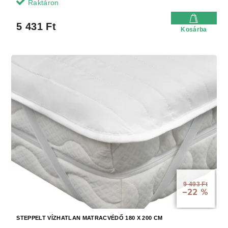
Raktáron
5 431 Ft
Kosárba
9 493 Ft
–22 %
STEPPELT VÍZHATLAN MATRACVÉDŐ 180 X 200 CM