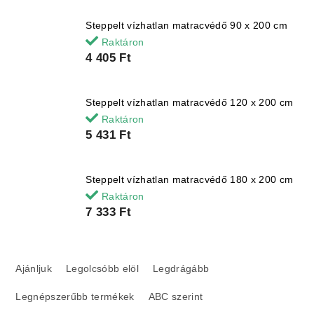
Steppelt vízhatlan matracvédő 90 x 200 cm
Raktáron
4 405 Ft
Steppelt vízhatlan matracvédő 120 x 200 cm
Raktáron
5 431 Ft
Steppelt vízhatlan matracvédő 180 x 200 cm
Raktáron
7 333 Ft
T
e
Ajánljuk
Legolcsóbb elöl
Legdrágább
r
Legnépszerűbb termékek
ABC szerint
m