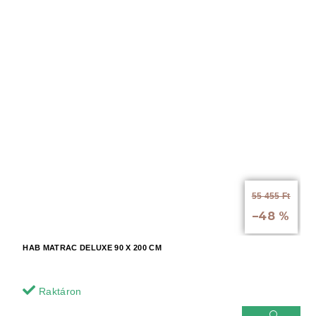
55 455 Ft
-tól akár:
–48 %
HAB MATRAC DELUXE 90 X 200 CM
Raktáron