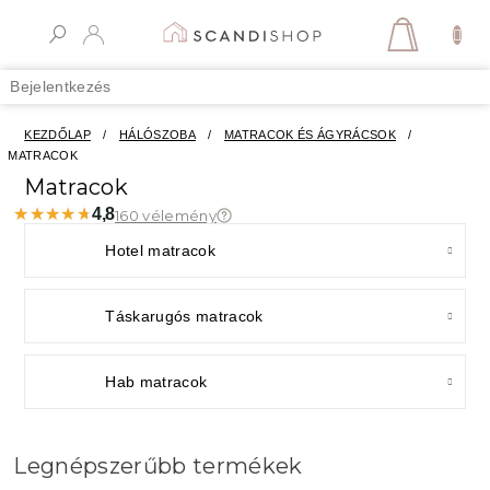
Ugrás
a
KOSÁR
fő
tartalomhoz
Bejelentkezés
KEZDŐLAP
/
HÁLÓSZOBA
/
MATRACOK ÉS ÁGYRÁCSOK
/
MATRACOK
Matracok
★★★★★
★★★★★
4,8
160 vélemény
Hotel matracok
Táskarugós matracok
Hab matracok
Legnépszerűbb termékek