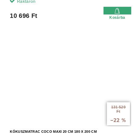
Raktáron
10 696 Ft
Kosárba
131 529
Ft
-tól akár:
–22 %
KÓKUSZMATRAC COCO MAXI 20 CM 180 X 200 CM