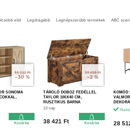
lcsóbb elöl
Legdrágább
Legnépszerűbb termékek
ABC szeri
55 312 Ft
39 458 Ft
–30 %
–2 %
OR SONOMA
TÁROLÓ DOBOZ FEDÉLLEL
KOMÓD 
COKKAL,
TAYLOR 100X40 CM,
VALMOR
RUSZTIKUS BARNA
DEKORÁ
10 nap
Rakt
38 421 Ft
28 51
Kosárba
Kosárba