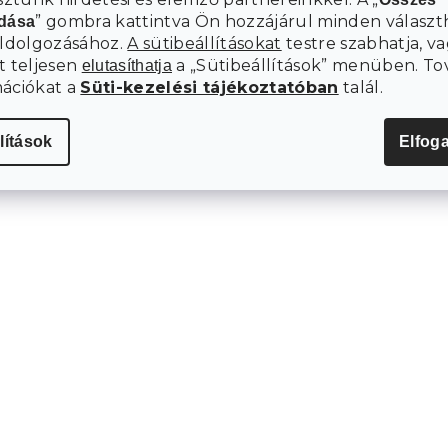
t
” gombra kattintva Ön hozzájárul minden választ
adása
a
i
eldolgozásához.
A sütibeállításokat
testre szabhatja, va
r
t teljesen
a „Sütibeállítások” menüben. To
elutasíthatja
á
mációkat a
Süti-kezelési tájékoztatóban
talál.
n
y
í
lítások
Elfog
t
á
s
e
l
e
m
e
i