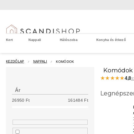
Ugrás
a
fő
tartalomhoz
Kert
Nappali
Hálószoba
Konyha és étkező
KEZDŐLAP
NAPPALI
KOMÓDOK
O
Komódok
l
★★★★★
★★★★★
4,8
3
d
a
Ár
Legnépsze
l
26950
Ft
161484
Ft
s
ó
p
a
n