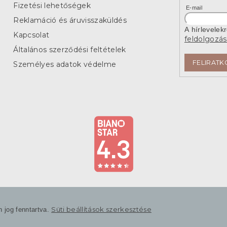
Fizetési lehetőségek
E-mail
Reklamáció és áruvisszaküldés
A hírlevelek
Kapcsolat
feldolgozás
Általános szerződési feltételek
FELIRATK
Személyes adatok védelme
Süti beállítások szerkesztése
n jog fenntartva.