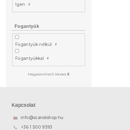
Igen
2
Fogantyúk
Fogantyúk nélkül
2
Fogantyúkkal
4
Megjeleníthető tételek
8
L
á
b
Kapcsolat
l
é
info
@
scandishop.hu
c
+36 1 500 9393