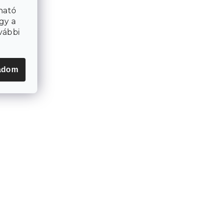
ható
gy a
vábbi
adom