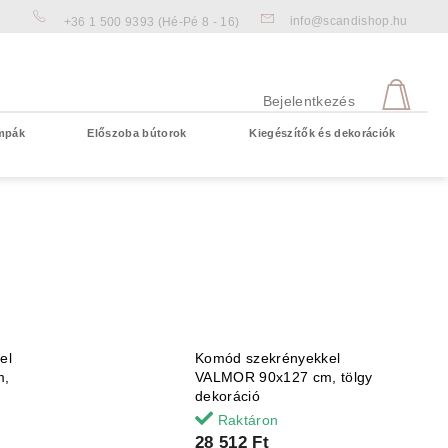
info@scandishop.hu
+36 1 500 9393
(Hé-Pé 8 - 16)
KOS
Bejelentkezés
mpák
Előszoba bútorok
Kiegészítők és dekorációk
Üres kosár
el
Komód szekrényekkel
m,
VALMOR 90x127 cm, tölgy
dekoráció
Raktáron
28 512 Ft