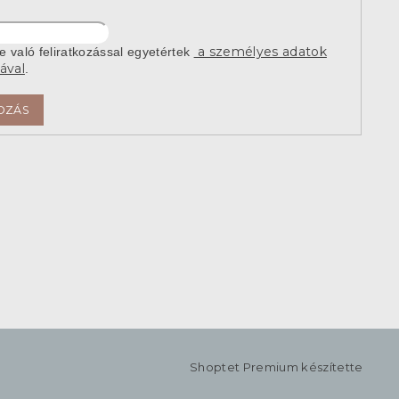
a személyes adatok
re való feliratkozással egyetértek
ával
.
OZÁS
Shoptet Premium készítette