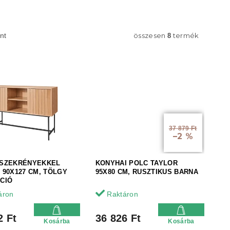
összesen
termék
nt
8
37 879 Ft
–2 %
SZEKRÉNYEKKEL
KONYHAI POLC TAYLOR
 90X127 CM, TÖLGY
95X80 CM, RUSZTIKUS BARNA
CIÓ
áron
Raktáron
2 Ft
36 826 Ft
Kosárba
Kosárba