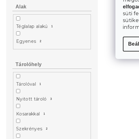
elfog
Alak
süti f
sütike
Téglalap alakú
infor
1
Egyenes
2
Beál
Tárolóhely
Tárolóval
1
Nyitott tároló
3
Kosarakkal
1
Szekrényes
2