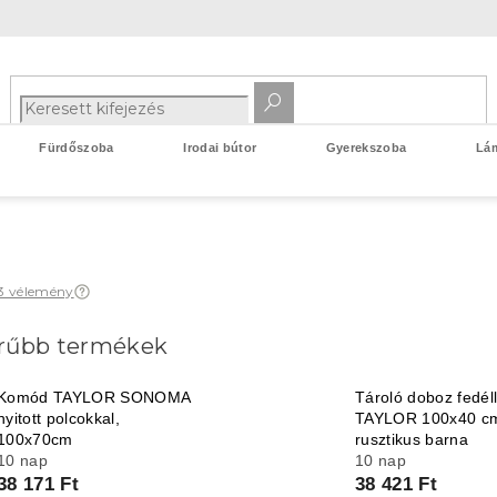
Fürdőszoba
Irodai bútor
Gyerekszoba
Lá
3 vélemény
rűbb termékek
Komód TAYLOR SONOMA
Tároló doboz fedéll
nyitott polcokkal,
TAYLOR 100x40 c
100x70cm
rusztikus barna
10 nap
10 nap
38 171 Ft
38 421 Ft