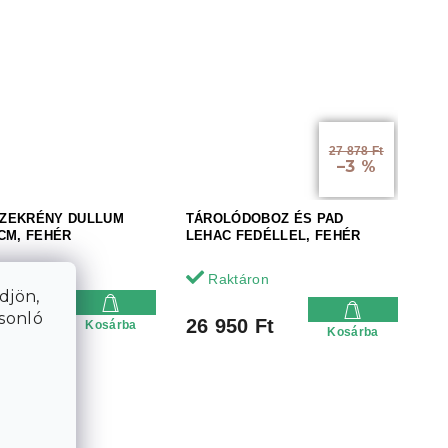
27 878 Ft
–3 %
ZEKRÉNY DULLUM
TÁROLÓDOBOZ ÉS PAD
CM, FEHÉR
LEHAC FEDÉLLEL, FEHÉR
Raktáron
djön,
83 Ft
asonló
26 950 Ft
Kosárba
Kosárba