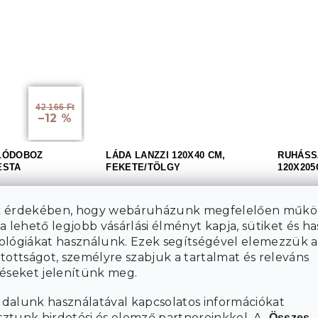
42 166 Ft
–12 %
LÓDOBOZ
LÁDA LANZZI 120X40 CM,
RUHÁSS
ESTA
FEKETE/TÖLGY
120X205
3 hét
3 hét
 érdekében, hogy webáruházunk megfelelően műkö
85 425 Ft
161 4
a lehető legjobb vásárlási élményt kapja, sütiket és h
Kosárba
Kosárba
ológiákat használunk. Ezek segítségével elemezzük a
tottságot, személyre szabjuk a tartalmat és releváns
téseket jelenítünk meg.
L
i
dalunk használatával kapcsolatos információkat
s
tunk hirdetési és elemző partnereinkkel. A „
Összes