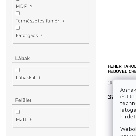
MDF
3
Természetes furnér
1
Faforgács
4
Lábak
FEHÉR TÁRO
FEDŐVEL CH
Lábakkal
4
10 nap
Annak
37 017 Ft
és Ön 
Felület
techn
látoga
hirde
Matt
6
Webol
megosz