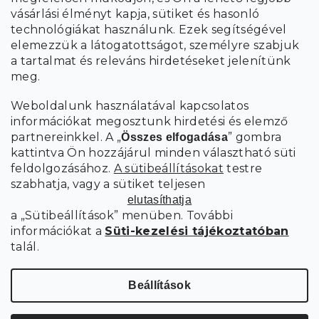
a személyes
A hírlevelekre való feliratkozással egyetértek
vásárlási élményt kapja, sütiket és hasonló
adatok feldolgozásával
.
technológiákat használunk. Ezek segítségével
elemezzük a látogatottságot, személyre szabjuk
FELIRATKOZÁS
a tartalmat és releváns hirdetéseket jelenítünk
meg.
Weboldalunk használatával kapcsolatos
információkat megosztunk hirdetési és elemző
partnereinkkel. A „
” gombra
Összes elfogadása
kattintva Ön hozzájárul minden választható süti
feldolgozásához.
A sütibeállításokat
testre
szabhatja, vagy a sütiket teljesen
elutasíthatja
a „Sütibeállítások” menüben. További
információkat a
Süti-kezelési tájékoztatóban
talál.
Süti
Copyright 2026
SCANDIshop.hu
. Minden jog fenntartva.
beállítások szerkesztése
Beállítások
Shoptet Premium készítette