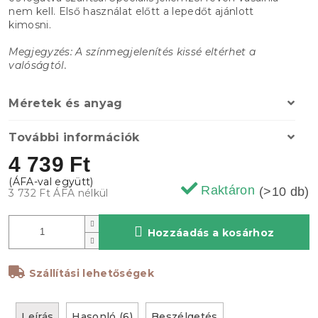
nem kell. Első használat előtt a lepedőt ajánlott
kimosni.
Megjegyzés: A színmegjelenítés kissé eltérhet a
valóságtól.
Méretek és anyag
További információk
4 739 Ft
Raktáron
(>10 db)
3 732 Ft ÁFA nélkül
Hozzáadás a kosárhoz
Szállítási lehetőségek
Leírás
Hasonló (6)
Beszélgetés