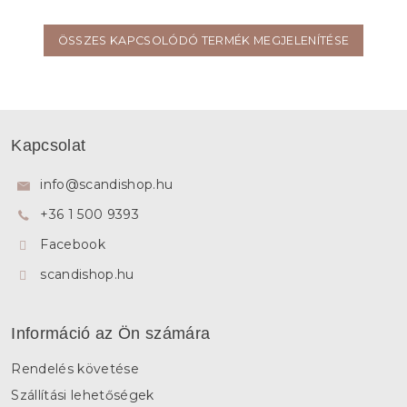
ÖSSZES KAPCSOLÓDÓ TERMÉK MEGJELENÍTÉSE
L
á
Kapcsolat
b
l
info
@
scandishop.hu
é
+36 1 500 9393
c
Facebook
scandishop.hu
Információ az Ön számára
Rendelés követése
Szállítási lehetőségek