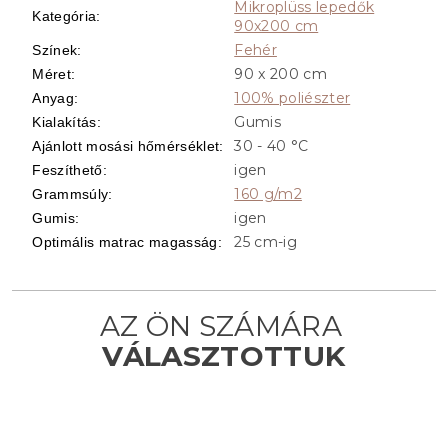
Mikroplüss lepedők
Kategória
:
90x200 cm
Fehér
Színek
:
90 x 200 cm
Méret
:
100% poliészter
Anyag
:
Gumis
Kialakítás
:
30 - 40 °C
Ajánlott mosási hőmérséklet
:
igen
Feszíthető
:
160 g/m2
Grammsúly
:
igen
Gumis
:
25 cm-ig
Optimális matrac magasság
: