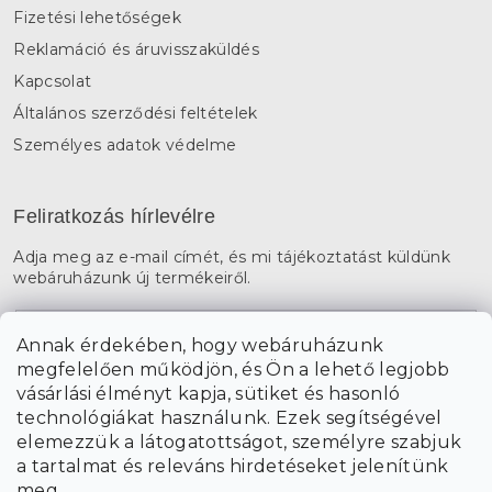
Fizetési lehetőségek
Reklamáció és áruvisszaküldés
Kapcsolat
Általános szerződési feltételek
Személyes adatok védelme
Feliratkozás hírlevélre
Adja meg az e-mail címét, és mi tájékoztatást küldünk
webáruházunk új termékeiről.
E-mail
Annak érdekében, hogy webáruházunk
megfelelően működjön, és Ön a lehető legjobb
a személyes
A hírlevelekre való feliratkozással egyetértek
vásárlási élményt kapja, sütiket és hasonló
adatok feldolgozásával
.
technológiákat használunk. Ezek segítségével
elemezzük a látogatottságot, személyre szabjuk
FELIRATKOZÁS
a tartalmat és releváns hirdetéseket jelenítünk
meg.