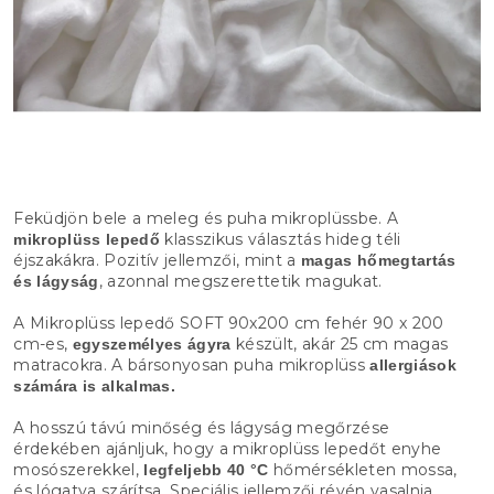
Feküdjön bele a meleg és puha mikroplüssbe. A
klasszikus választás hideg téli
mikroplüss lepedő
éjszakákra. Pozitív jellemzői, mint a
magas hőmegtartás
, azonnal megszerettetik magukat.
és lágyság
A Mikroplüss lepedő SOFT 90x200 cm fehér 90 x 200
cm-es,
készült, akár 25 cm magas
egyszemélyes ágyra
matracokra. A bársonyosan puha mikroplüss
allergiások
számára is alkalmas.
A hosszú távú minőség és lágyság megőrzése
érdekében ajánljuk, hogy a mikroplüss lepedőt enyhe
mosószerekkel,
hőmérsékleten mossa,
legfeljebb 40 °C
és lógatva szárítsa. Speciális jellemzői révén vasalnia