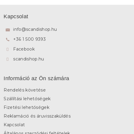
L
á
Kapcsolat
b
l
info
@
scandishop.hu
é
+36 1 500 9393
c
Facebook
scandishop.hu
Információ az Ön számára
Rendelés követése
Szállítási lehetőségek
Fizetési lehetőségek
Reklamáció és áruvisszaküldés
Kapcsolat
Általános szerződési feltételek