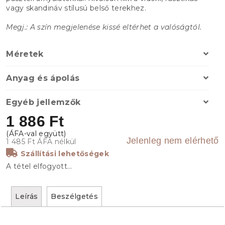
vagy skandináv stílusú belső terekhez.
Megj.: A szín megjelenése kissé eltérhet a valóságtól.
Méretek
Anyag és ápolás
Egyéb jellemzők
1 886 Ft
Jelenleg nem elérhető
1 485 Ft ÁFA nélkül
Szállítási lehetőségek
A tétel elfogyott…
Leírás
Beszélgetés