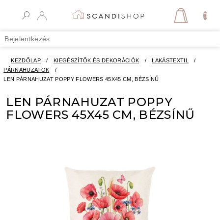
Ugrás
a
KOSÁR
fő
tartalomhoz
Bejelentkezés
KEZDŐLAP
/
KIEGÉSZÍTŐK ÉS DEKORÁCIÓK
/
LAKÁSTEXTIL
/
PÁRNAHUZATOK
/
LEN PÁRNAHUZAT POPPY FLOWERS 45X45 CM, BÉZSÍNŰ
LEN PÁRNAHUZAT POPPY
FLOWERS 45X45 CM, BÉZSÍNŰ