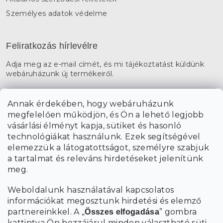
Személyes adatok védelme
Feliratkozás hírlevélre
Adja meg az e-mail címét, és mi tájékoztatást küldünk
webáruházunk új termékeiről.
E-mail
Annak érdekében, hogy webáruházunk
megfelelően működjön, és Ön a lehető legjobb
a személyes
A hírlevelekre való feliratkozással egyetértek
vásárlási élményt kapja, sütiket és hasonló
adatok feldolgozásával
.
technológiákat használunk. Ezek segítségével
elemezzük a látogatottságot, személyre szabjuk
FELIRATKOZÁS
a tartalmat és releváns hirdetéseket jelenítünk
meg.
Weboldalunk használatával kapcsolatos
információkat megosztunk hirdetési és elemző
partnereinkkel. A „
” gombra
Összes elfogadása
kattintva Ön hozzájárul minden választható süti