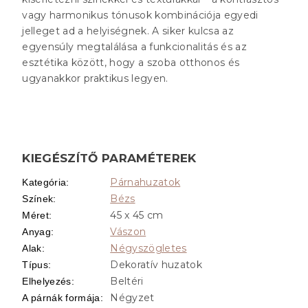
vagy harmonikus tónusok kombinációja egyedi
jelleget ad a helyiségnek. A siker kulcsa az
egyensúly megtalálása a funkcionalitás és az
esztétika között, hogy a szoba otthonos és
ugyanakkor praktikus legyen.
KIEGÉSZÍTŐ PARAMÉTEREK
Párnahuzatok
Kategória
:
Bézs
Színek
:
45 x 45 cm
Méret
:
Vászon
Anyag
:
Négyszögletes
Alak
:
Dekoratív huzatok
Típus
:
Beltéri
Elhelyezés
:
Négyzet
A párnák formája
: