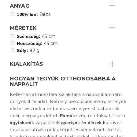
ANYAG
Bézs
100% len:
MÉRETEK
45 cm
Szélesség:
45 cm
Hosszúság:
82 g
Súly:
KIALAKÍTÁS
HOGYAN TEGYÜK OTTHONOSABBÁ A
NAPPALIT
Kellemes atmoszféra kialakítása a nappaliban nem
bonyolult feladat. Néhány dekorációs elem, amelyek
életet visznek a térbe és személyes stílust adnak
neki, elégséges lehet.
szép mintákkal, finom
Párnák
vagy élénk
könnyen
ágytakarók
gyertyák és díszek
hozzáadhatnak melegséget és kényelmet. Ne félj
kísérletezni színekkel és textúrákkal – a kontrasztos