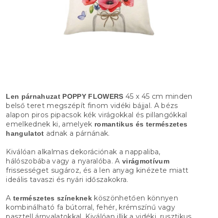
45 x 45 cm minden
Len párnahuzat POPPY FLOWERS
belső teret megszépít finom vidéki bájjal. A bézs
alapon piros pipacsok kék virágokkal és pillangókkal
emelkednek ki, amelyek
romantikus és természetes
adnak a párnának.
hangulatot
Kiválóan alkalmas dekorációnak a nappaliba,
hálószobába vagy a nyaralóba. A
virágmotívum
frissességet sugároz, és a len anyag kinézete miatt
ideális tavaszi és nyári időszakokra.
A
köszönhetően könnyen
természetes színeknek
kombinálható fa bútorral, fehér, krémszínű vagy
pasztell árnyalatokkal. Kiválóan illik a vidéki, rusztikus