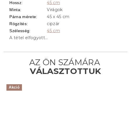
45 cm
Hossz
:
Virágok
Minta
:
45 x 45 cm
Párna mérete
:
cipzár
Rögzítés
:
45 cm
Szélesség
:
A tétel elfogyott…
Akció