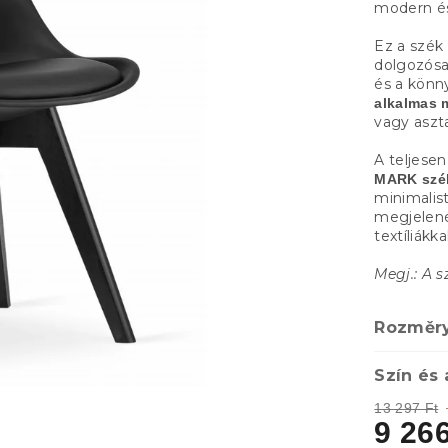
modern és
Ez a szék 
dolgozósar
és a könn
alkalmas 
vagy aszta
A teljese
MARK szék
minimalist
megjelen
textíliákk
Megj.: A s
Rozměr
Szín és
13 297 Ft
9 266