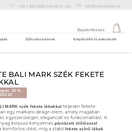
info@scandishop.hu
+36 1 500 9393
(Hé-Pé 8 - 16)
KOS
Bejelentkezés
mpák
Előszoba bútorok
Kiegészítők és dekorációk
Üres kosár
E BALI MARK SZÉK FEKETE
KKAL
upon -10 %
USZ10
teljesen fekete
LI MARK szék fekete lábakkal
sban egy markáns design elem, amely magában
az egyszerűséget, eleganciát és funkcionalitást. A
nyag korpusz kényelmes
párnázott ülőrésszel
 a komfortos ülést, míg a stabil
fekete színű lábak