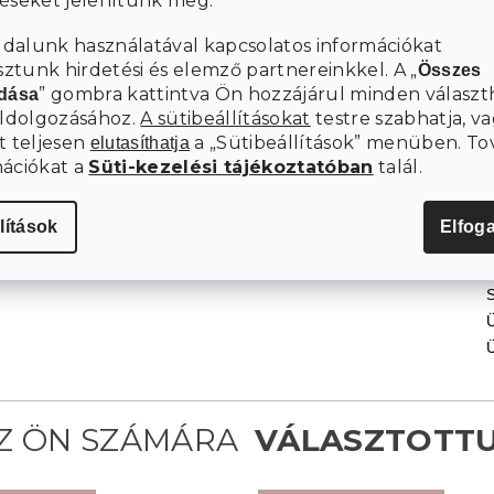
téseket jelenítünk meg.
aláhúzza a tér északi jellegét. Ne
szék fekete színben
félj kiegészíteni a belső teret
sötétkék, zöld vagy régi
dalunk használatával kapcsolatos információkat
hangsúlyokkal – az eredeti hatás meglep
rózsaszín
tunk hirdetési és elemző partnereinkkel. A „
Összes
H
majd.
” gombra kattintva Ön hozzájárul minden választ
adása
eldolgozásához.
A sütibeállításokat
testre szabhatja, va
t teljesen
a „Sütibeállítások” menüben. To
elutasíthatja
mációkat a
Süti-kezelési tájékoztatóban
talál.
lítások
Elfog
S