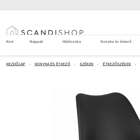
Ugrás
a
fő
tartalomhoz
Kert
Nappali
Hálószoba
Konyha és étkező
KEZDŐLAP
KONYHA ÉS ÉTKEZŐ
SZÉKEK
ÉTKEZŐSZÉKEK