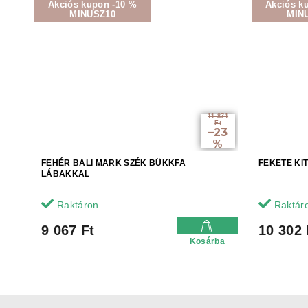
Akciós kupon -10 %
Akciós k
MINUSZ10
MIN
11 871
Ft
–23
%
FEHÉR BALI MARK SZÉK BÜKKFA
FEKETE KI
LÁBAKKAL
Raktáron
Raktár
9 067 Ft
10 302 
Kosárba
L