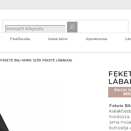
Fürdőszoba
Irodai bútor
Gyerekszoba
Lá
FEKETE BALI MARK SZÉK FEKETE LÁBAKKAL
FEKET
LÁBA
Akciós k
MIN
Fekete BA
kialakítá
hordozza 
sima műa
biztosítja