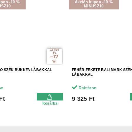
upon -10 %
Akciós kupon -10 %
USZ10
MINUSZ10
12 520
Ft
–17
%
TO SZÉK BÜKKFA LÁBAKKAL
FEHÉR-FEKETE BALI MARK SZÉ
LÁBAKKAL
on
Raktáron
Ft
9 325 Ft
Kosárba