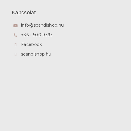
á
b
Kapcsolat
l
é
info
@
scandishop.hu
c
+36 1 500 9393
Facebook
scandishop.hu