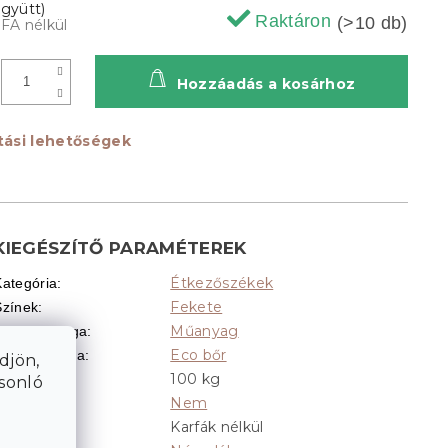
Raktáron
(>10 db)
ÁFA nélkül
Hozzáadás a kosárhoz
ítási lehetőségek
KIEGÉSZÍTŐ PARAMÉTEREK
Étkezőszékek
Kategória
:
Fekete
Színek
:
Műanyag
Lábak anyaga
:
Eco bőr
Huzat anyaga
:
djön,
100 kg
Teherbírás
:
asonló
Nem
Forgatható
:
Karfák nélkül
Karfák
: