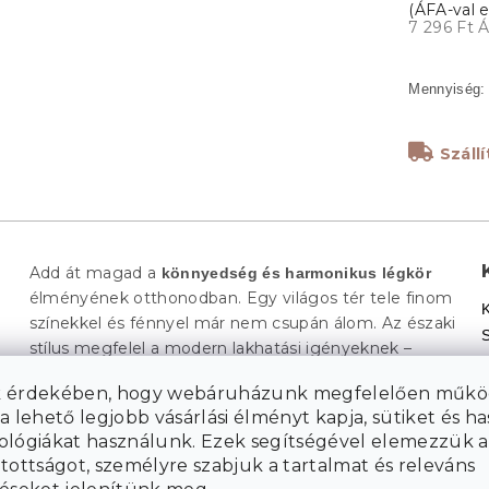
7 296 Ft 
Száll
Add át magad a
könnyedség és harmonikus légkör
élményének otthonodban. Egy világos tér tele finom
színekkel és fénnyel már nem csupán álom. Az északi
stílus megfelel a modern lakhatási igényeknek –
. Egy skandináv ihletésű
levegős, praktikus és elegáns
 érdekében, hogy webáruházunk megfelelően műkö
étkezőben kiválóan érvényesül a
funkcionális és
a lehető legjobb vásárlási élményt kapja, sütiket és h
. A
vizuálisan letisztult bútor
fekete szín elegáns
ológiákat használunk. Ezek segítségével elemezzük a
remekül beilleszkedik egy világos térbe, és
kivitelben
tottságot, személyre szabjuk a tartalmat és releváns
kifinomult kontrasztot teremt. A
Fekete BALI MARK