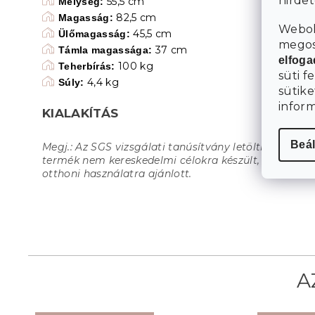
hirde
55,5 cm
Mélység:
82,5 cm
Magasság:
Webol
45,5 cm
Ülőmagasság:
megosz
37 cm
Támla magassága:
elfog
100 kg
Teherbírás:
süti f
4,4 kg
Súly:
sütike
infor
KIALAKÍTÁS
Beál
Megj.: Az SGS vizsgálati tanúsítvány letölthető. A
termék nem kereskedelmi célokra készült, csak
otthoni használatra ajánlott.