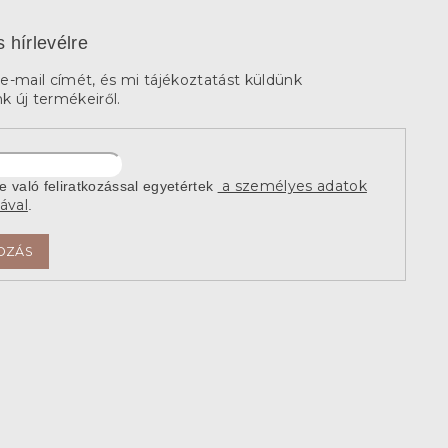
s hírlevélre
e-mail címét, és mi tájékoztatást küldünk
 új termékeiről.
a személyes adatok
re való feliratkozással egyetértek
ával
.
OZÁS