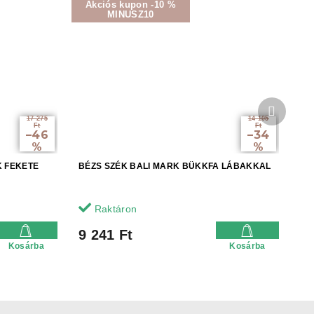
Akciós kupon -10 %
MINUSZ10
Követke
termék
17 275
14 105
Ft
Ft
–46
–34
%
%
K FEKETE
BÉZS SZÉK BALI MARK BÜKKFA LÁBAKKAL
Raktáron
9 241 Ft
Kosárba
Kosárba