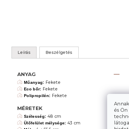
Leírás
Beszélgetés
ANYAG
Fekete
Műanyag:
Fekete
Eco bőr:
Fekete
Polipropilén:
Annak
MÉRETEK
és Ön 
techn
48 cm
Szélesség:
látoga
43 cm
Ülőfelület mélysége: