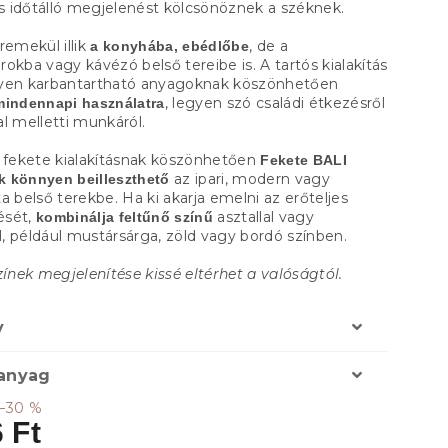
 időtálló megjelenést kölcsönöznek a széknek.
remekül illik
, de a
a konyhába, ebédlőbe
okba vagy kávézó belső tereibe is. A tartós kialakítás
yen karbantartható anyagoknak köszönhetően
, legyen szó családi étkezésről
mindennapi használatra
l melletti munkáról.
n fekete kialakításnak köszönhetően
Fekete BALI
az ipari, modern vagy
 könnyen beilleszthető
a belső terekbe. Ha ki akarja emelni az erőteljes
ését,
asztallal vagy
kombinálja feltűnő színű
al, például mustársárga, zöld vagy bordó színben.
zínek megjelenítése kissé eltérhet a valóságtól.
y
 anyag
–30 %
 Ft