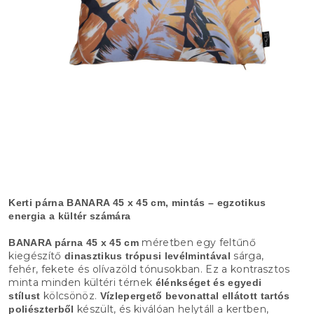
Kerti párna BANARA 45 x 45 cm, mintás – egzotikus
energia a kültér számára
méretben egy feltűnő
BANARA párna
45 x 45 cm
kiegészítő
sárga,
dinasztikus trópusi levélmintával
fehér, fekete és olívazöld tónusokban. Ez a kontrasztos
minta minden kültéri térnek
élénkséget és egyedi
kölcsönöz.
stílust
Vízlepergető bevonattal ellátott tartós
készült, és kiválóan helytáll a kertben,
poliészterből