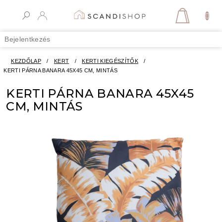
Ugrás
a
KOSÁR
fő
tartalomhoz
Bejelentkezés
KEZDŐLAP
/
KERT
/
KERTI KIEGÉSZÍTŐK
/
KERTI PÁRNA BANARA 45X45 CM, MINTÁS
KERTI PÁRNA BANARA 45X45
CM, MINTÁS