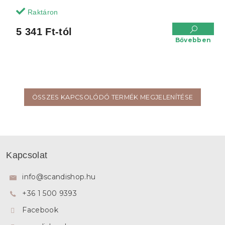
Raktáron
5 341 Ft-tól
Bővebben
ÖSSZES KAPCSOLÓDÓ TERMÉK MEGJELENÍTÉSE
L
á
Kapcsolat
b
l
info
@
scandishop.hu
é
+36 1 500 9393
c
Facebook