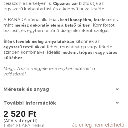
teraszon és erkélyen is.
biztosítja az
Cipzáras zár
egyszerű karbantartást és a könnyű huzatlevételt.
A BANARA párna alkalmas
és
kerti kanapékra, fotelekre
mint
. Komfortot
merész dekoratív elem a belső térben
biztosít, és egyben feltűnő dizájnelemként szolgál.
kitűnnek az
Élénk levelek meleg árnyalatokban
fehér, mustársárga vagy fekete
egyszerű textíliákkal
színben kombinálva. Ideális
modern, trópusi vagy városi
.
kültérhez
Megj.: A szín megjelenése enyhén eltérhet a
valóságtól.
Méretek és anyag
További információk
2 520 Ft
Jelenleg nem elérhető
1 984 Ft ÁFA nélkül