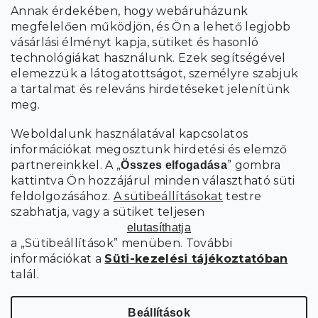
Annak érdekében, hogy webáruházunk
megfelelően működjön, és Ön a lehető legjobb
a személyes
A hírlevelekre való feliratkozással egyetértek
vásárlási élményt kapja, sütiket és hasonló
adatok feldolgozásával
.
technológiákat használunk. Ezek segítségével
elemezzük a látogatottságot, személyre szabjuk
FELIRATKOZÁS
a tartalmat és releváns hirdetéseket jelenítünk
meg.
Weboldalunk használatával kapcsolatos
információkat megosztunk hirdetési és elemző
partnereinkkel. A „
” gombra
Összes elfogadása
kattintva Ön hozzájárul minden választható süti
feldolgozásához.
A sütibeállításokat
testre
szabhatja, vagy a sütiket teljesen
elutasíthatja
a „Sütibeállítások” menüben. További
információkat a
Süti-kezelési tájékoztatóban
talál.
Süti
Copyright 2026
SCANDIshop.hu
. Minden jog fenntartva.
beállítások szerkesztése
Beállítások