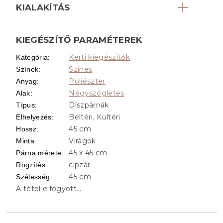
KIALAKÍTÁS
KIEGÉSZÍTŐ PARAMÉTEREK
Kerti kiegészítők
Kategória
:
Színes
Színek
:
Poliészter
Anyag
:
Négyszögletes
Alak
:
Díszpárnák
Típus
:
Beltéri, Kültéri
Elhelyezés
:
45 cm
Hossz
:
Virágok
Minta
:
45 x 45 cm
Párna mérete
:
cipzár
Rögzítés
:
45 cm
Szélesség
:
A tétel elfogyott…