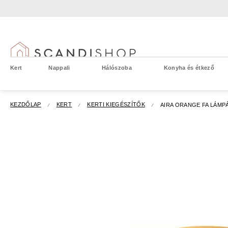
Ugrás
a
fő
tartalomhoz
Kert
Nappali
Hálószoba
Konyha és étkező
KEZDŐLAP
KERT
KERTI KIEGÉSZÍTŐK
AIRA ORANGE FA LÁMP