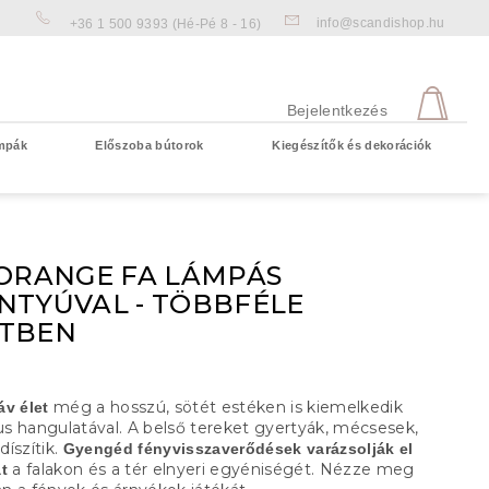
info@scandishop.hu
+36 1 500 9393
(Hé-Pé 8 - 16)
KOS
Bejelentkezés
mpák
Előszoba bútorok
Kiegészítők és dekorációk
Üres kosár
 ORANGE FA LÁMPÁS
NTYÚVAL - TÖBBFÉLE
TBEN
még a hosszú, sötét estéken is kiemelkedik
áv élet
s hangulatával. A belső tereket gyertyák, mécsesek,
íszítik.
Gyengéd fényvisszaverődések varázsolják el
a falakon és a tér elnyeri egyéniségét. Nézze meg
t