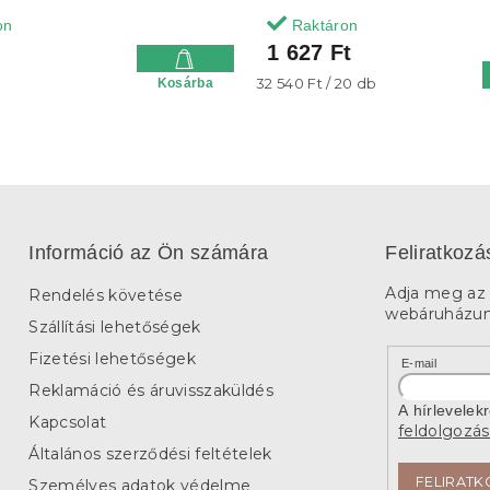
on
Raktáron
1 627 Ft
Egységár:
32 540 Ft / 20 db
Kosárba
Információ az Ön számára
Feliratkozá
Adja meg az 
Rendelés követése
webáruházunk
Szállítási lehetőségek
Fizetési lehetőségek
E-mail
Reklamáció és áruvisszaküldés
A hírlevelek
Kapcsolat
feldolgozás
Általános szerződési feltételek
FELIRATK
Személyes adatok védelme