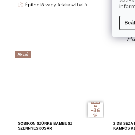
Építhető vagy felakasztható
infor
Beál
Akció
26 784
Ft
–36
%
SOBIKON SZÜRKE BAMBUSZ
2 DB SEZA
SZENNYESKOSÁR
KAMPÓS KÉ