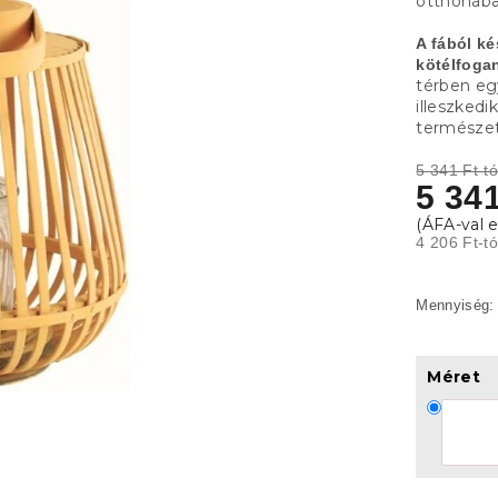
otthonába
A fából k
kötélfoga
térben eg
illeszkedi
természet
5 341 Ft-tó
5 341
4 206 Ft
-t
Méret