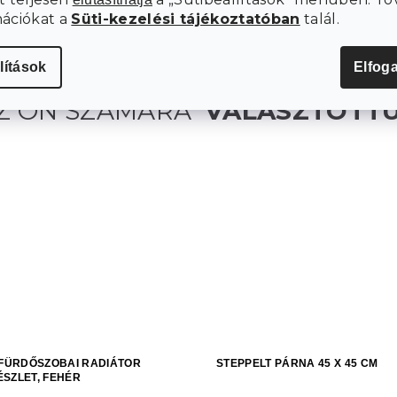
mációkat a
Süti-kezelési tájékoztatóban
talál.
lítások
Elfog
 FÜRDŐSZOBAI RADIÁTOR
STEPPELT PÁRNA 45 X 45 CM
SZLET, FEHÉR