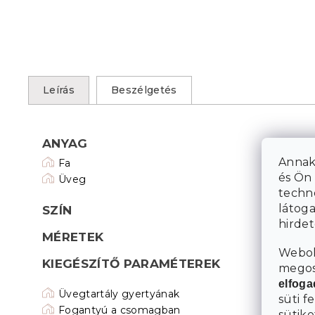
Leírás
Beszélgetés
ANYAG
Annak
Fa
és Ön 
Üveg
techn
látoga
SZÍN
hirde
MÉRETEK
Webol
KIEGÉSZÍTŐ PARAMÉTEREK
megosz
elfog
Üvegtartály gyertyának
süti f
Fogantyú a csomagban
sütike