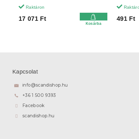
Raktáron
Raktár
17 071 Ft
491 Ft
Kosárba
L
á
b
Kapcsolat
l
é
info
@
scandishop.hu
c
+36 1 500 9393
Facebook
scandishop.hu