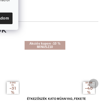
adom
Akciós kupon -10 %
MINUSZ10
Követke
2 361
18 226
termék
Ft
Ft
–31
–40
%
%
ÉTKEZŐSZÉK KATO MŰANYAG, FEKETE