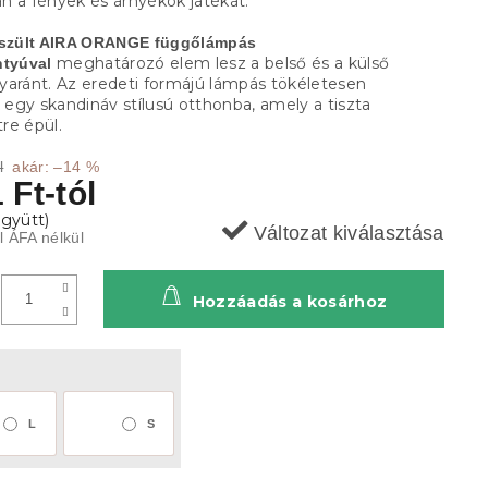
n a fények és árnyékok játékát.
észült AIRA ORANGE függőlámpás
meghatározó elem lesz a belső és a külső
ntyúval
yaránt. Az eredeti formájú lámpás tökéletesen
k egy skandináv stílusú otthonba, amely a tiszta
re épül.
l
akár: –14 %
 Ft
-tól
Változat kiválasztása
ól ÁFA nélkül
Hozzáadás a kosárhoz
L
S