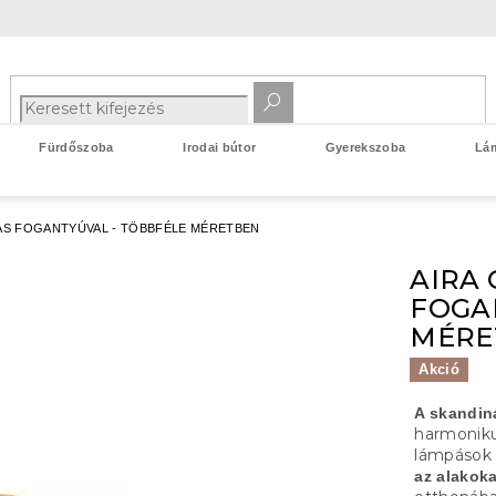
Fürdőszoba
Irodai bútor
Gyerekszoba
Lá
ÁS FOGANTYÚVAL - TÖBBFÉLE MÉRETBEN
AIRA
FOGA
MÉRE
Akció
A skandin
harmoniku
lámpások d
az alakoka