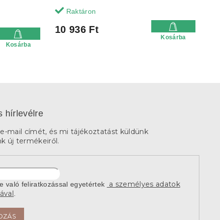
Raktáron
10 936 Ft
Kosárba
Kosárba
s hírlevélre
e-mail címét, és mi tájékoztatást küldünk
 új termékeiről.
a személyes adatok
re való feliratkozással egyetértek
ával
.
OZÁS