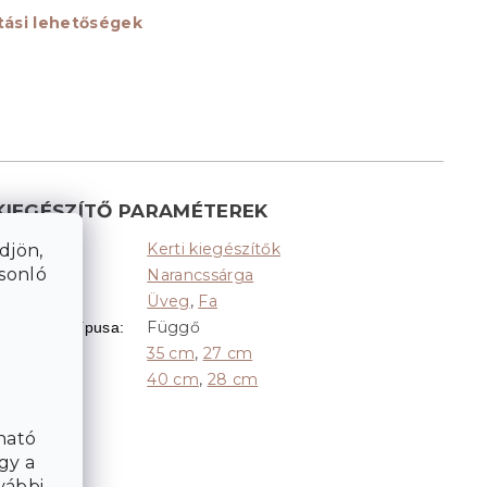
ítási lehetőségek
KIEGÉSZÍTŐ PARAMÉTEREK
Kerti kiegészítők
Kategória
:
djön,
asonló
Narancssárga
Színek
:
Üveg
,
Fa
Anyag
:
Függő
Elhelyezés típusa
:
35 cm
,
27 cm
Átmérő
:
40 cm
,
28 cm
Magasság
:
ható
gy a
vábbi