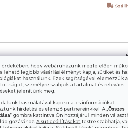
Száll
 érdekében, hogy webáruházunk megfelelően műkö
a lehető legjobb vásárlási élményt kapja, sütiket és h
ológiákat használunk. Ezek segítségével elemezzük a
tottságot, személyre szabjuk a tartalmat és releváns
téseket jelenítünk meg.
dalunk használatával kapcsolatos információkat
tunk hirdetési és elemző partnereinkkel. A „
Összes
” gombra kattintva Ön hozzájárul minden választ
adása
eldolgozásához.
A sütibeállításokat
testre szabhatja, va
t teljesen
a „Sütibeállítások” menüben. To
elutasíthatja