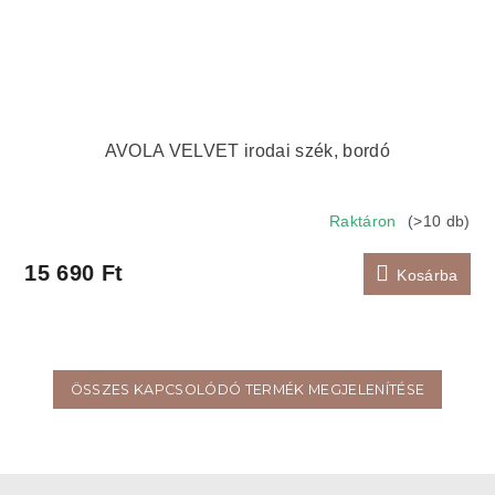
AVOLA VELVET irodai szék, bordó
Raktáron
(>10 db)
15 690 Ft
Kosárba
ÖSSZES KAPCSOLÓDÓ TERMÉK MEGJELENÍTÉSE
L