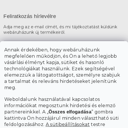
Feliratkozás hírlevélre
Adja meg az e-mail címét, és mi tájékoztatást küldünk
webáruházunk új termékeiről.
E-mail
Annak érdekében, hogy webáruházunk
megfelelően működjön, és Ön a lehető legjobb
a személyes
A hírlevelekre való feliratkozással egyetértek
vásárlási élményt kapja, sütiket és hasonló
adatok feldolgozásával
.
technológiákat használunk. Ezek segítségével
elemezzük a látogatottságot, személyre szabjuk
FELIRATKOZÁS
a tartalmat és releváns hirdetéseket jelenítünk
meg.
Weboldalunk használatával kapcsolatos
információkat megosztunk hirdetési és elemző
partnereinkkel. A „
” gombra
Összes elfogadása
kattintva Ön hozzájárul minden választható süti
feldolgozásához.
A sütibeállításokat
testre