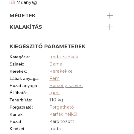
Műanyag
MÉRETEK
KIALAKÍTÁS
KIEGÉSZÍTŐ PARAMÉTEREK
Irodai székek
Kategória
:
Barna
Színek
:
Kerekekkel
Kerekek
:
Fém
Lábak anyaga
:
Bársony szövet
Huzat anyaga
:
Igen
Állítható
:
110 kg
Teherbírás
:
Forgatható
Forgatható
:
Karfák nélkül
Karfák
:
Kárpitozott
Huzat
:
Irodai
Kinézet
: