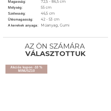
72,5 - 86,5 cm
Magasság
:
55 cm
Mélység
:
46,5 cm
Szélesség
:
42 - 53 cm
Ülésmagasság
:
Műanyag, Gumi
A kerekek anyaga
:
Akciós kupon -10 %
MINUSZ10