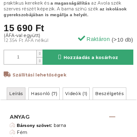
praktikus kerekek és
az Avola szék
a magasságállítás
szerves részét képezik. A barna színű szék
az iskolások
gyerekszobájában is megállja a helyét.
15 690 Ft
Raktáron
(>10 db)
12 354 Ft ÁFA nélkül
Hozzáadás a kosárhoz
Szállítási lehetőségek
Leírás
Hasonló (7)
Videók (1)
Beszélgetés
ANYAG
barna
Bársony szövet:
Fém