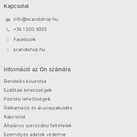
á
Kapcsolat
b
l
info
@
scandishop.hu
é
+36 1 500 9393
c
Facebook
scandishop.hu
Információ az Ön számára
Rendelés követése
Szállítási lehetőségek
Fizetési lehetőségek
Reklamáció és áruvisszaküldés
Kapcsolat
Általános szerződési feltételek
Személyes adatok védelme