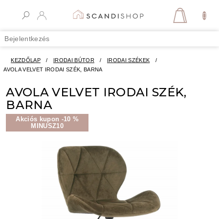
Ugrás
a
KOSÁR
fő
tartalomhoz
Bejelentkezés
KEZDŐLAP
/
IRODAI BÚTOR
/
IRODAI SZÉKEK
/
AVOLA VELVET IRODAI SZÉK, BARNA
AVOLA VELVET IRODAI SZÉK,
BARNA
Akciós kupon -10 %
MINUSZ10