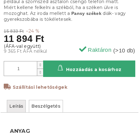
például a szomszéd asztalon csengő telefon miatt.
Miért kellene felkelni a székből, ha a széken ülve is
mozoghat. Az iroda mellett a
diák- vagy
Pansy
székek
gyerekszobába is tökéletesek.
–24 %
15 833 Ft
11 894 Ft
Raktáron
(>10 db)
9 365 Ft ÁFA nélkül
Hozzáadás a kosárhoz
Szállítási lehetőségek
Leírás
Beszélgetés
ANYAG