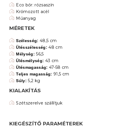
Eco bőr: rózsaszín
Krómozott acél
Műanyag
MÉRETEK
48,5 cm
Szélesség:
48 cm
Ülésszélesség:
56,5
Mélység:
43 cm
Ülésmélység:
47-58 cm
Ülésmagasság:
91,5 cm
Teljes magasság:
5,2 kg
Súly:
KIALAKÍTÁS
Szétszerelve szállítjuk
KIEGÉSZÍTŐ PARAMÉTEREK