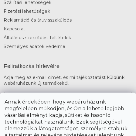
Szállítási lehetőségek
Fizetési lehetőségek
Reklamáció és áruvisszaküldés
Kapcsolat
Általános szerződési feltételek
Személyes adatok védelme
Feliratkozás hírlevélre
Adja meg az e-mail címét, és mi tájékoztatást küldünk
webáruházunk új termékeiről.
E-mail
Annak érdekében, hogy webáruházunk
megfelelően működjön, és Ön a lehető legjobb
a személyes
A hírlevelekre való feliratkozással egyetértek
vásárlási élményt kapja, sütiket és hasonló
adatok feldolgozásával
.
technológiákat használunk. Ezek segítségével
elemezzük a látogatottságot, személyre szabjuk
FELIRATKOZÁS
a tartalmat és releváns hirdetéseket jelenítünk