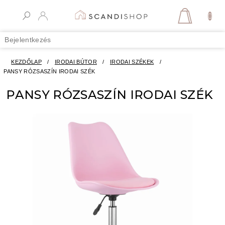
Ugrás
a
KOSÁR
fő
tartalomhoz
Bejelentkezés
KEZDŐLAP
/
IRODAI BÚTOR
/
IRODAI SZÉKEK
/
PANSY RÓZSASZÍN IRODAI SZÉK
PANSY RÓZSASZÍN IRODAI SZÉK