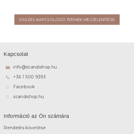
ÖSSZES KAPCSOLÓDÓ TERMÉK MEGJELENÍTÉSE
L
á
Kapcsolat
b
l
info
@
scandishop.hu
é
+36 1 500 9393
c
Facebook
scandishop.hu
Információ az Ön számára
Rendelés követése