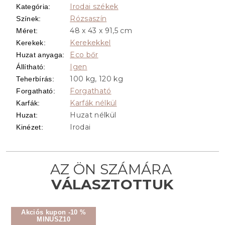
Irodai székek
Kategória
:
Rózsaszín
Színek
:
48 x 43 x 91,5 cm
Méret
:
Kerekekkel
Kerekek
:
Eco bőr
Huzat anyaga
:
Igen
Állítható
:
100 kg, 120 kg
Teherbírás
:
Forgatható
Forgatható
:
Karfák nélkül
Karfák
:
Huzat nélkül
Huzat
:
Irodai
Kinézet
:
Akciós kupon -10 %
MINUSZ10