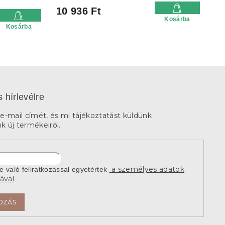
10 936 Ft
Kosárba
Kosárba
s hírlevélre
e-mail címét, és mi tájékoztatást küldünk
 új termékeiről.
a személyes adatok
re való feliratkozással egyetértek
ával
.
OZÁS