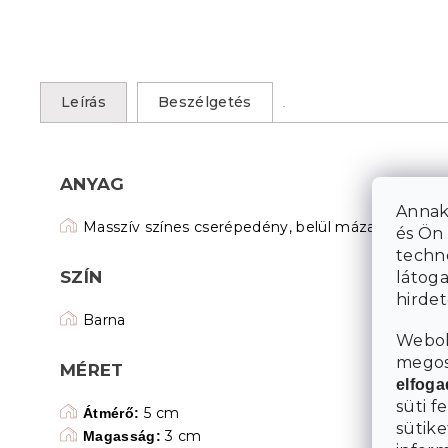
Leírás
Beszélgetés
ANYAG
Annak
Masszív színes cserépedény, belül mázas
és Ön 
techn
SZÍN
látoga
hirde
Barna
Webol
megosz
MÉRET
elfog
süti f
5 cm
Átmérő:
sütike
3 cm
Magasság: