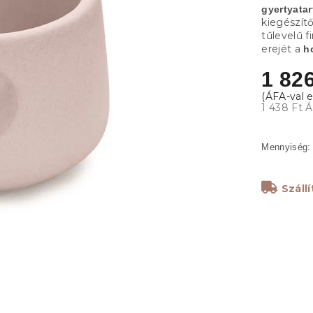
gyertyatar
kiegészítő
tűlevelű f
erejét a
h
1 826
1 438 Ft 
Száll