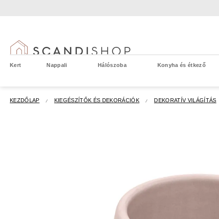
Ugrás
a
fő
tartalomhoz
Kert
Nappali
Hálószoba
Konyha és étkező
KEZDŐLAP
KIEGÉSZÍTŐK ÉS DEKORÁCIÓK
DEKORATÍV VILÁGÍTÁS