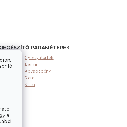
KIEGÉSZÍTŐ PARAMÉTEREK
Gyertyatartók
Kategória
:
djön,
Barna
Színek
:
asonló
Agyagedény
Anyag
:
5 cm
Átmérő
:
3 cm
Magasság
:
ható
gy a
vábbi