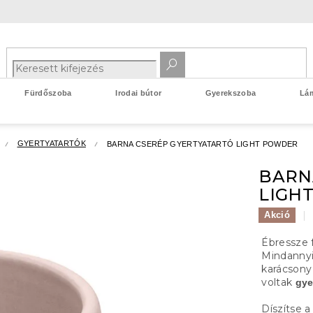
Fürdőszoba
Irodai bútor
Gyerekszoba
Lá
GYERTYATARTÓK
BARNA CSERÉP GYERTYATARTÓ LIGHT POWDER
BARN
LIGH
Akció
Ébressze 
Mindannyi
karácsony
voltak
gye
Díszítse a