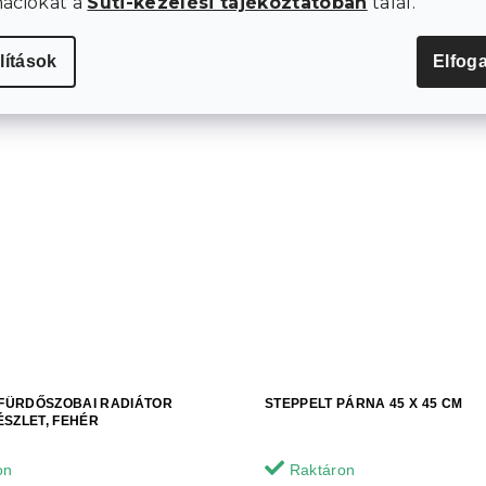
mációkat a
Süti-kezelési tájékoztatóban
talál.
lítások
Elfog
 FÜRDŐSZOBAI RADIÁTOR
STEPPELT PÁRNA 45 X 45 CM
SZLET, FEHÉR
on
Raktáron