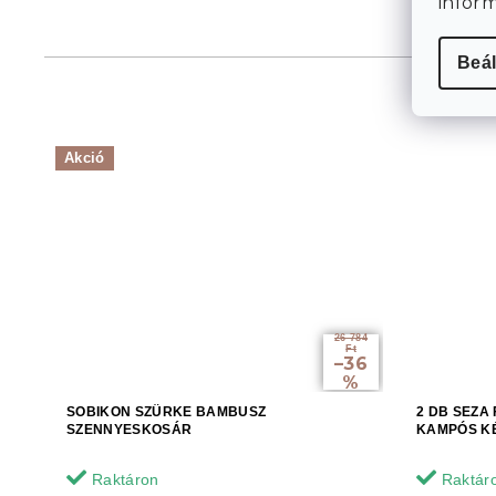
infor
Beál
Akció
26 784
Ft
–36
%
SOBIKON SZÜRKE BAMBUSZ
2 DB SEZA
SZENNYESKOSÁR
KAMPÓS KÉ
Raktáron
Raktár