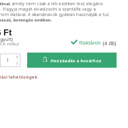
, amely nem csak a téli estéken lesz elegáns
tóval
. Hagyja magát elvarázsolni a szantálfa vagy a
inom illatával. A skandinávok gyakran használják a tűz
osszú, borongós estéken.
 Ft
Raktáron
(4 db)
ÁFA nélkül
Hozzáadás a kosárhoz
ítási lehetőségek