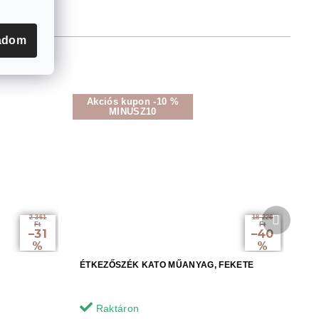
adom
Akciós kupon -10 %
MINUSZ10
Követke
2 361
18 226
termék
Ft
Ft
–31
–40
%
%
ÉTKEZŐSZÉK KATO MŰANYAG, FEKETE
Raktáron