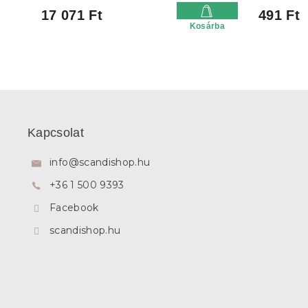
17 071 Ft
491 Ft
Kosárba
L
á
b
Kapcsolat
l
é
info
@
scandishop.hu
c
+36 1 500 9393
Facebook
scandishop.hu