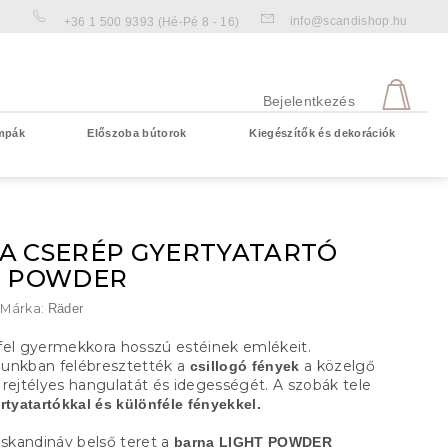
info@scandishop.hu
+36 1 500 9393
(Hé-Pé 8 - 16)
KOS
Bejelentkezés
mpák
Előszoba bútorok
Kiegészítők és dekorációk
Üres kosár
A CSERÉP GYERTYATARTÓ
T POWDER
Márka:
Räder
fel gyermekkora hosszú estéinek emlékeit.
unkban felébresztették a
a közelgő
csillogó fények
 rejtélyes hangulatát és idegességét. A szobák tele
rtyatartókkal és különféle fényekkel.
 skandináv belső teret a
barna LIGHT POWDER