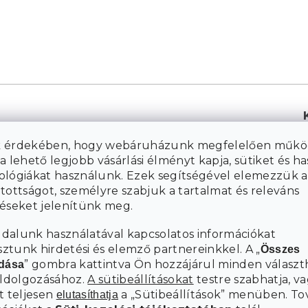
 érdekében, hogy webáruházunk megfelelően műkö
a lehető legjobb vásárlási élményt kapja, sütiket és h
ológiákat használunk. Ezek segítségével elemezzük a
tottságot, személyre szabjuk a tartalmat és releváns
téseket jelenítünk meg.
dalunk használatával kapcsolatos információkat
tunk hirdetési és elemző partnereinkkel. A „
Összes
” gombra kattintva Ön hozzájárul minden választ
adása
eldolgozásához.
A sütibeállításokat
testre szabhatja, va
t teljesen
a „Sütibeállítások” menüben. To
elutasíthatja