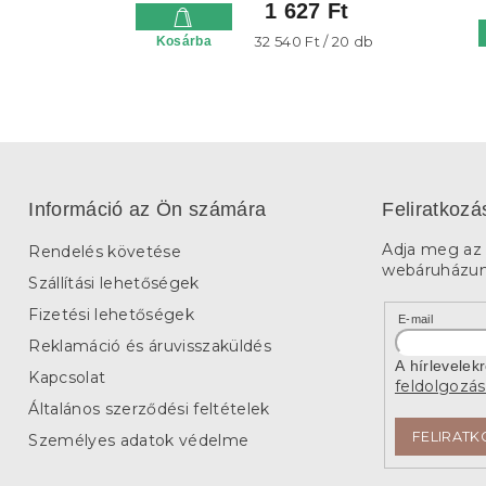
1 627 Ft
Egységár:
32 540 Ft / 20 db
Kosárba
Információ az Ön számára
Feliratkozá
Adja meg az 
Rendelés követése
webáruházunk
Szállítási lehetőségek
Fizetési lehetőségek
E-mail
Reklamáció és áruvisszaküldés
A hírlevelek
Kapcsolat
feldolgozás
Általános szerződési feltételek
FELIRATK
Személyes adatok védelme