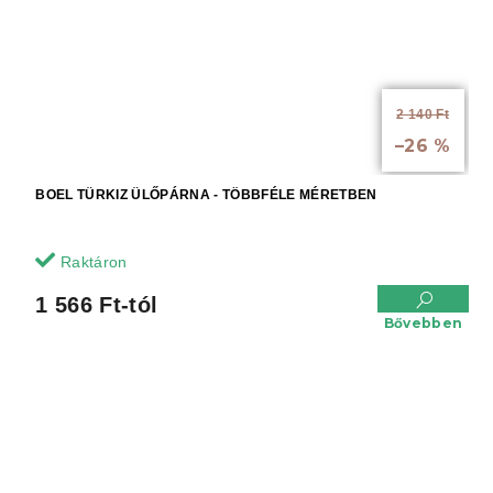
2 140 Ft
akár:
–26 %
BOEL TÜRKIZ ÜLŐPÁRNA - TÖBBFÉLE MÉRETBEN
Raktáron
1 566 Ft-tól
Bővebben