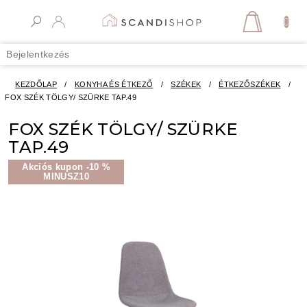
Ugrás
a
KOSÁR
fő
tartalomhoz
Bejelentkezés
KEZDŐLAP
/
KONYHA ÉS ÉTKEZŐ
/
SZÉKEK
/
ÉTKEZŐSZÉKEK
/
FOX SZÉK TÖLGY/ SZÜRKE TAP.49
FOX SZÉK TÖLGY/ SZÜRKE
TAP.49
Akciós kupon -10 %
MINUSZ10