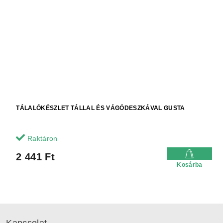
TÁLALÓKÉSZLET TÁLLAL ÉS VÁGÓDESZKÁVAL GUSTA
Raktáron
2 441 Ft
Kosárba
L
á
Kapcsolat