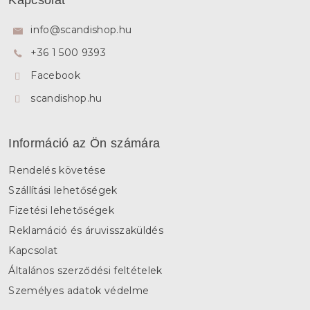
b
l
info
@
scandishop.hu
é
+36 1 500 9393
c
Facebook
scandishop.hu
Információ az Ön számára
Rendelés követése
Szállítási lehetőségek
Fizetési lehetőségek
Reklamáció és áruvisszaküldés
Kapcsolat
Általános szerződési feltételek
Személyes adatok védelme