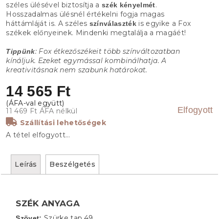
széles ülésével biztosítja a
.
szék kényelmét
Hosszadalmas ülésnél értékelni fogja magas
háttámláját is. A széles
is egyike a Fox
színválaszték
székek előnyeinek. Mindenki megtalálja a magáét!
: Fox étkezőszékeit több színváltozatban
Tippünk
kínáljuk. Ezeket egymással kombinálhatja. A
kreativitásnak nem szabunk határokat.
14 565 Ft
Elfogyott
11 469 Ft ÁFA nélkül
Szállítási lehetőségek
A tétel elfogyott…
Leírás
Beszélgetés
SZÉK ANYAGA
Szürke tap.49
Szövet: