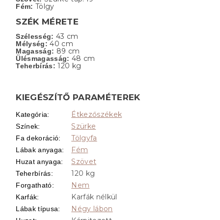
Tölgy
Fém:
SZÉK MÉRETE
43 cm
Szélesség:
40 cm
Mélység:
89 cm
Magasság:
48 cm
Ülésmagasság:
120 kg
Teherbírás:
KIEGÉSZÍTŐ PARAMÉTEREK
Étkezőszékek
Kategória
:
Szürke
Színek
:
Tölgyfa
Fa dekoráció
:
Fém
Lábak anyaga
:
Szövet
Huzat anyaga
:
120 kg
Teherbírás
:
Nem
Forgatható
:
Karfák nélkül
Karfák
:
Négy lábon
Lábak típusa
: