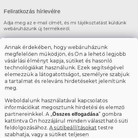
Feliratkozás hírlevélre
Adja meg az e-mail címét, és mi tájékoztatást küldünk
webáruházunk új termékeiről.
E-mail
Annak érdekében, hogy webáruházunk
megfelelően működjön, és Ön a lehető legjobb
a személyes
A hírlevelekre való feliratkozással egyetértek
vásárlási élményt kapja, sütiket és hasonló
adatok feldolgozásával
.
technológiákat használunk. Ezek segítségével
elemezzük a látogatottságot, személyre szabjuk
FELIRATKOZÁS
a tartalmat és releváns hirdetéseket jelenítünk
meg.
Weboldalunk használatával kapcsolatos
információkat megosztunk hirdetési és elemző
partnereinkkel. A „
” gombra
Összes elfogadása
kattintva Ön hozzájárul minden választható süti
feldolgozásához.
A sütibeállításokat
testre
szabhatja, vagy a sütiket teljesen