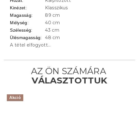
Kárpitozott
Huzat
:
Klasszikus
Kinézet
:
89 cm
Magasság
:
40 cm
Mélység
:
43 cm
Szélesség
:
48 cm
Ülésmagasság
:
A tétel elfogyott…
Akció