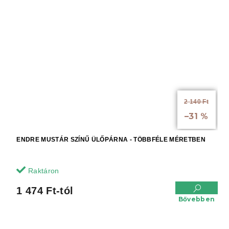
2 140 Ft
akár:
–31 %
ENDRE MUSTÁR SZÍNŰ ÜLŐPÁRNA - TÖBBFÉLE MÉRETBEN
Raktáron
1 474 Ft-tól
Bővebben