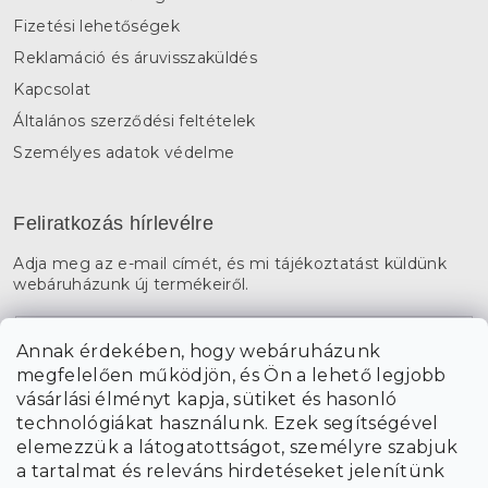
Fizetési lehetőségek
Reklamáció és áruvisszaküldés
Kapcsolat
Általános szerződési feltételek
Személyes adatok védelme
Feliratkozás hírlevélre
Adja meg az e-mail címét, és mi tájékoztatást küldünk
webáruházunk új termékeiről.
E-mail
Annak érdekében, hogy webáruházunk
megfelelően működjön, és Ön a lehető legjobb
a személyes
A hírlevelekre való feliratkozással egyetértek
vásárlási élményt kapja, sütiket és hasonló
adatok feldolgozásával
.
technológiákat használunk. Ezek segítségével
elemezzük a látogatottságot, személyre szabjuk
FELIRATKOZÁS
a tartalmat és releváns hirdetéseket jelenítünk