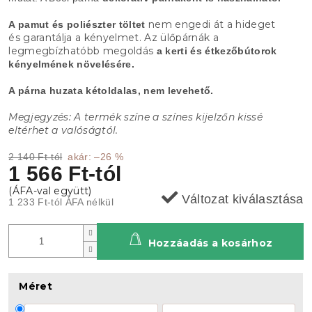
nem engedi át a hideget
A pamut és poliészter töltet
és garantálja a kényelmet. Az ülőpárnák a
legmegbízhatóbb megoldás
a kerti és étkezőbútorok
kényelmének növelésére.
A párna huzata kétoldalas, nem levehető.
Megjegyzés: A termék színe a színes kijelzőn kissé
eltérhet a valóságtól.
2 140 Ft-tól
akár: –26 %
1 566 Ft
-tól
Változat kiválasztása
1 233 Ft
-tól ÁFA nélkül
Hozzáadás a kosárhoz
Méret