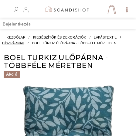
Ugrás
a
KOSÁR
fő
tartalomhoz
Bejelentkezés
KEZDŐLAP
/
KIEGÉSZÍTŐK ÉS DEKORÁCIÓK
/
LAKÁSTEXTIL
/
DÍSZPÁRNÁK
/
BOEL TÜRKIZ ÜLŐPÁRNA - TÖBBFÉLE MÉRETBEN
BOEL TÜRKIZ ÜLŐPÁRNA -
TÖBBFÉLE MÉRETBEN
Akció