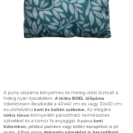
A puha ülőpárna kényelmes és meleg ülést biztosít a
hideg nyári éjszakákon.
A türkiz BOEL ülőpárna
tökéletesen illeszkedik a 40x40 cm-es vagy 30x30 cm-
es ülőfelületű
Az elegáns
kerti és beltéri székekre.
könnyedén párosítható természetes
türkiz tónus
színekkel és a tömör fa anyaggal.
A párna
kerti
bútorokon,
például padokon vagy kültéri kanapékon is jól
mutat. A Boel párna
dekoratív párnaként is használható.