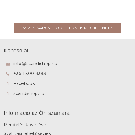
ÖSSZES KAPCSOLÓDÓ TERMÉK MEGJELENÍTÉSE
L
á
Kapcsolat
b
l
info
@
scandishop.hu
é
+36 1 500 9393
c
Facebook
scandishop.hu
Információ az Ön számára
Rendelés követése
Szállítási lehetőségek