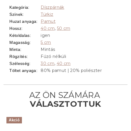
Díszpárnák
Kategória
:
Türkiz
Színek
:
Pamut
Huzat anyaga
:
40 cm
,
50 cm
Hossz
:
igen
Kétoldalas
:
5 cm
Magasság
:
Mintás
Minta
:
Fűző nélküli
Rögzítés
:
30 cm
,
40 cm
Szélesség
:
80% pamut | 20% poliészter
Töltet anyaga
:
Akció