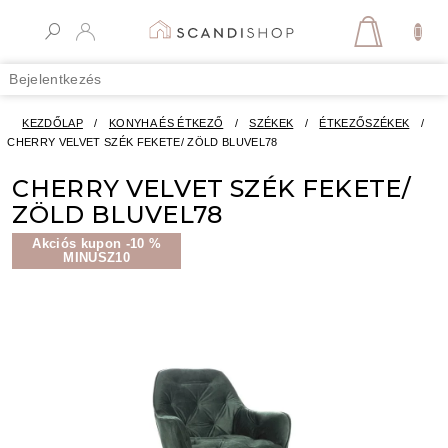
Ugrás
a
KOSÁR
fő
tartalomhoz
Bejelentkezés
KEZDŐLAP
/
KONYHA ÉS ÉTKEZŐ
/
SZÉKEK
/
ÉTKEZŐSZÉKEK
/
CHERRY VELVET SZÉK FEKETE/ ZÖLD BLUVEL78
CHERRY VELVET SZÉK FEKETE/
ZÖLD BLUVEL78
Akciós kupon -10 %
MINUSZ10