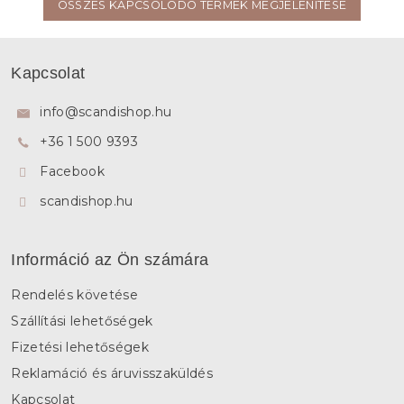
ÖSSZES KAPCSOLÓDÓ TERMÉK MEGJELENÍTÉSE
L
á
Kapcsolat
b
l
info
@
scandishop.hu
é
+36 1 500 9393
c
Facebook
scandishop.hu
Információ az Ön számára
Rendelés követése
Szállítási lehetőségek
Fizetési lehetőségek
Reklamáció és áruvisszaküldés
Kapcsolat