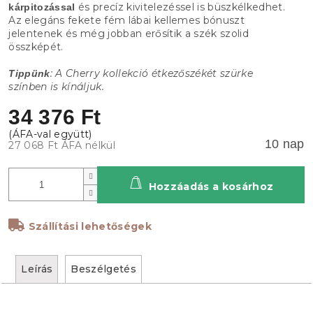
és precíz kivitelezéssel is büszkélkedhet.
kárpitozással
Az elegáns fekete fém lábai kellemes bónuszt
jelentenek és még jobban erősítik a szék szolid
összképét.
: A Cherry kollekció étkezőszékét szürke
Tippünk
színben is kínáljuk.
34 376 Ft
10 nap
27 068 Ft ÁFA nélkül
Hozzáadás a kosárhoz
Szállítási lehetőségek
Leírás
Beszélgetés