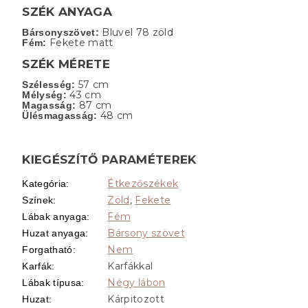
SZÉK ANYAGA
Bluvel 78 zöld
Bársonyszövet:
Fekete matt
Fém:
SZÉK MÉRETE
57 cm
Szélesség:
43 cm
Mélység:
87 cm
Magasság:
48 cm
Ülésmagasság:
KIEGÉSZÍTŐ PARAMÉTEREK
Étkezőszékek
Kategória
:
Zöld
,
Fekete
Színek
:
Fém
Lábak anyaga
:
Bársony szövet
Huzat anyaga
:
Nem
Forgatható
:
Karfákkal
Karfák
:
Négy lábon
Lábak típusa
:
Kárpitozott
Huzat
: