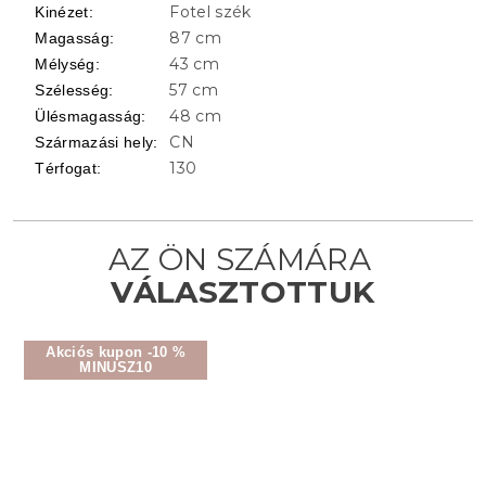
Fotel szék
Kinézet
:
87 cm
Magasság
:
43 cm
Mélység
:
57 cm
Szélesség
:
48 cm
Ülésmagasság
:
CN
Származási hely
:
130
Térfogat
:
Akciós kupon -10 %
MINUSZ10