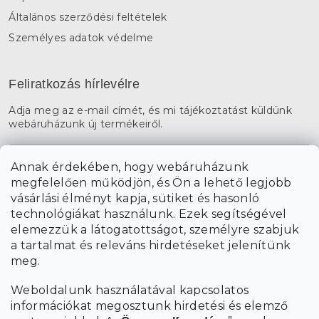
Általános szerződési feltételek
Személyes adatok védelme
Feliratkozás hírlevélre
Adja meg az e-mail címét, és mi tájékoztatást küldünk
webáruházunk új termékeiről.
E-mail
Annak érdekében, hogy webáruházunk
megfelelően működjön, és Ön a lehető legjobb
a személyes
A hírlevelekre való feliratkozással egyetértek
vásárlási élményt kapja, sütiket és hasonló
adatok feldolgozásával
.
technológiákat használunk. Ezek segítségével
elemezzük a látogatottságot, személyre szabjuk
FELIRATKOZÁS
a tartalmat és releváns hirdetéseket jelenítünk
meg.
Weboldalunk használatával kapcsolatos
információkat megosztunk hirdetési és elemző