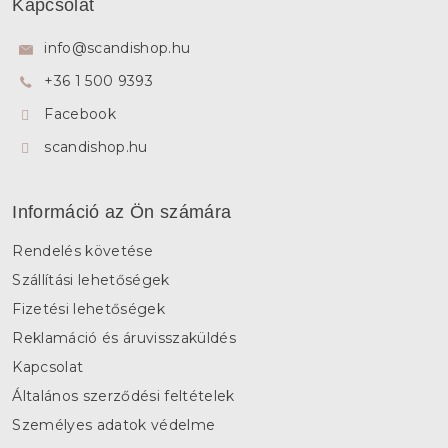
Kapcsolat
b
l
info
@
scandishop.hu
é
+36 1 500 9393
c
Facebook
scandishop.hu
Információ az Ön számára
Rendelés követése
Szállítási lehetőségek
Fizetési lehetőségek
Reklamáció és áruvisszaküldés
Kapcsolat
Általános szerződési feltételek
Személyes adatok védelme