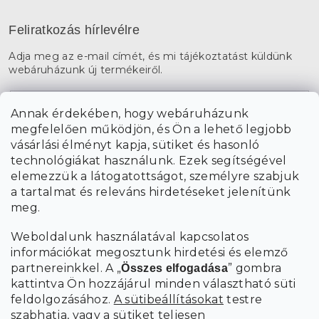
Feliratkozás hírlevélre
Adja meg az e-mail címét, és mi tájékoztatást küldünk
webáruházunk új termékeiről.
E-mail
Annak érdekében, hogy webáruházunk
megfelelően működjön, és Ön a lehető legjobb
a személyes
A hírlevelekre való feliratkozással egyetértek
vásárlási élményt kapja, sütiket és hasonló
adatok feldolgozásával
.
technológiákat használunk. Ezek segítségével
elemezzük a látogatottságot, személyre szabjuk
FELIRATKOZÁS
a tartalmat és releváns hirdetéseket jelenítünk
meg.
Weboldalunk használatával kapcsolatos
információkat megosztunk hirdetési és elemző
partnereinkkel. A „
” gombra
Összes elfogadása
kattintva Ön hozzájárul minden választható süti
feldolgozásához.
A sütibeállításokat
testre
szabhatja, vagy a sütiket teljesen