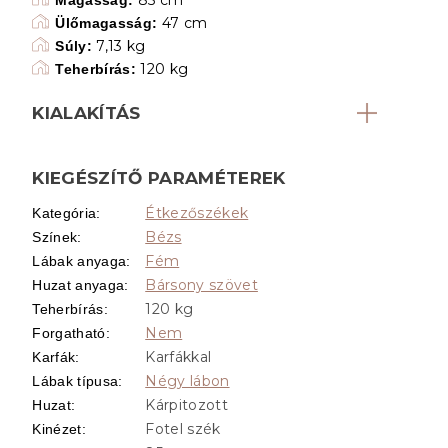
47 cm
Ülőmagasság:
7,13 kg
Súly:
120 kg
Teherbírás:
KIALAKÍTÁS
KIEGÉSZÍTŐ PARAMÉTEREK
Étkezőszékek
Kategória
:
Bézs
Színek
:
Fém
Lábak anyaga
:
Bársony szövet
Huzat anyaga
:
120 kg
Teherbírás
:
Nem
Forgatható
:
Karfákkal
Karfák
:
Négy lábon
Lábak típusa
:
Kárpitozott
Huzat
:
Fotel szék
Kinézet
: