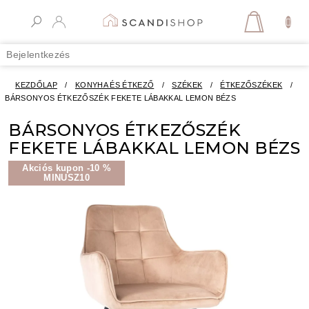
Ugrás
a
KOSÁR
fő
tartalomhoz
Bejelentkezés
KEZDŐLAP
/
KONYHA ÉS ÉTKEZŐ
/
SZÉKEK
/
ÉTKEZŐSZÉKEK
/
BÁRSONYOS ÉTKEZŐSZÉK FEKETE LÁBAKKAL LEMON BÉZS
BÁRSONYOS ÉTKEZŐSZÉK
FEKETE LÁBAKKAL LEMON BÉZS
Akciós kupon -10 %
MINUSZ10