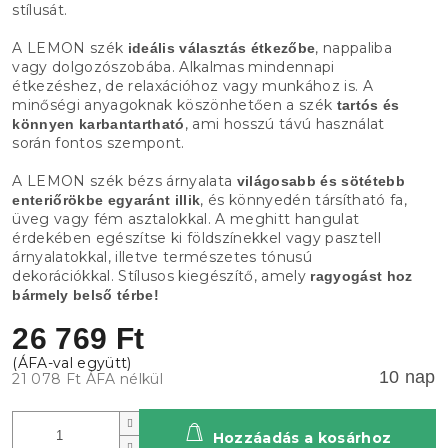
stílusát.
A LEMON szék
, nappaliba
ideális választás étkezőbe
vagy dolgozószobába. Alkalmas mindennapi
étkezéshez, de relaxációhoz vagy munkához is. A
minőségi anyagoknak köszönhetően a szék
tartós és
, ami hosszú távú használat
könnyen karbantartható
során fontos szempont.
A LEMON szék bézs árnyalata
világosabb és sötétebb
, és könnyedén társítható fa,
enteriőrökbe egyaránt illik
üveg vagy fém asztalokkal. A meghitt hangulat
érdekében egészítse ki földszínekkel vagy pasztell
árnyalatokkal, illetve természetes tónusú
dekorációkkal. Stílusos kiegészítő, amely
ragyogást hoz
bármely belső térbe!
26 769 Ft
10 nap
21 078 Ft ÁFA nélkül
Hozzáadás a kosárhoz