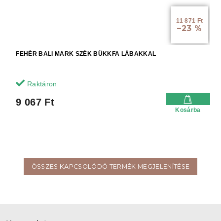
11 871 Ft
–23 %
FEHÉR BALI MARK SZÉK BÜKKFA LÁBAKKAL
Raktáron
9 067 Ft
Kosárba
ÖSSZES KAPCSOLÓDÓ TERMÉK MEGJELENÍTÉSE
L
á