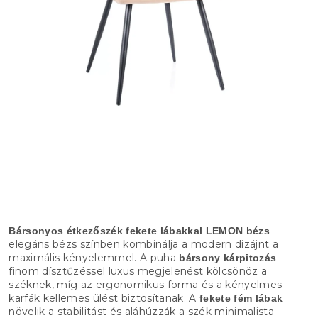
Bársonyos étkezőszék fekete lábakkal LEMON bézs
elegáns bézs színben kombinálja a modern dizájnt a
maximális kényelemmel. A puha
bársony kárpitozás
finom dísztűzéssel luxus megjelenést kölcsönöz a
széknek, míg az ergonomikus forma és a kényelmes
karfák kellemes ülést biztosítanak. A
fekete fém lábak
növelik a stabilitást és aláhúzzák a szék minimalista