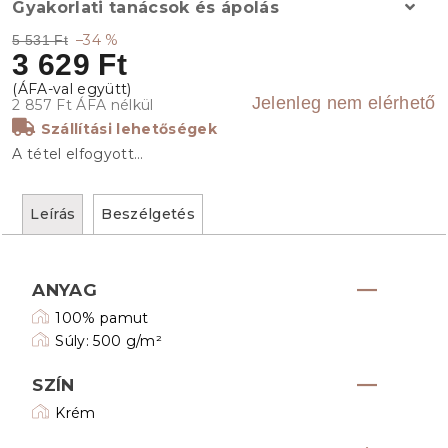
Gyakorlati tanácsok és ápolás
–34 %
5 531 Ft
3 629 Ft
Jelenleg nem elérhető
2 857 Ft ÁFA nélkül
Szállítási lehetőségek
A tétel elfogyott…
Leírás
Beszélgetés
ANYAG
100% pamut
Súly: 500 g/m²
SZÍN
Krém