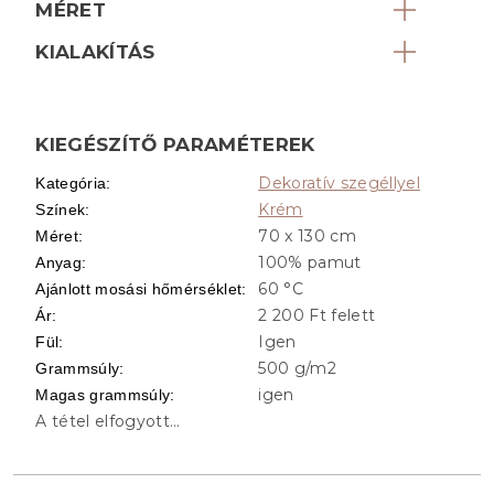
MÉRET
KIALAKÍTÁS
KIEGÉSZÍTŐ PARAMÉTEREK
Dekoratív szegéllyel
Kategória
:
Krém
Színek
:
70 x 130 cm
Méret
:
100% pamut
Anyag
:
60 °C
Ajánlott mosási hőmérséklet
:
2 200 Ft felett
Ár
:
Igen
Fül
:
500 g/m2
Grammsúly
:
igen
Magas grammsúly
:
A tétel elfogyott…