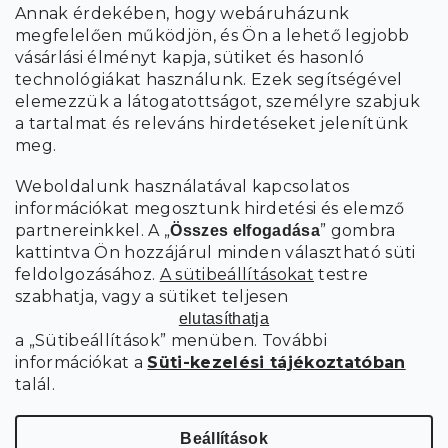
Annak érdekében, hogy webáruházunk
megfelelően működjön, és Ön a lehető legjobb
a személyes
A hírlevelekre való feliratkozással egyetértek
vásárlási élményt kapja, sütiket és hasonló
adatok feldolgozásával
.
technológiákat használunk. Ezek segítségével
elemezzük a látogatottságot, személyre szabjuk
FELIRATKOZÁS
a tartalmat és releváns hirdetéseket jelenítünk
meg.
Weboldalunk használatával kapcsolatos
információkat megosztunk hirdetési és elemző
partnereinkkel. A „
” gombra
Összes elfogadása
kattintva Ön hozzájárul minden választható süti
feldolgozásához.
A sütibeállításokat
testre
szabhatja, vagy a sütiket teljesen
elutasíthatja
a „Sütibeállítások” menüben. További
információkat a
Süti-kezelési tájékoztatóban
talál.
Süti
Copyright 2026
SCANDIshop.hu
. Minden jog fenntartva.
beállítások szerkesztése
Beállítások