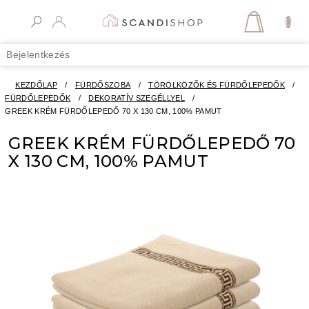
Ugrás
a
KOSÁR
fő
tartalomhoz
Bejelentkezés
KEZDŐLAP
/
FÜRDŐSZOBA
/
TÖRÖLKÖZŐK ÉS FÜRDŐLEPEDŐK
/
FÜRDŐLEPEDŐK
/
DEKORATÍV SZEGÉLLYEL
/
GREEK KRÉM FÜRDŐLEPEDŐ 70 X 130 CM, 100% PAMUT
GREEK KRÉM FÜRDŐLEPEDŐ 70
X 130 CM, 100% PAMUT