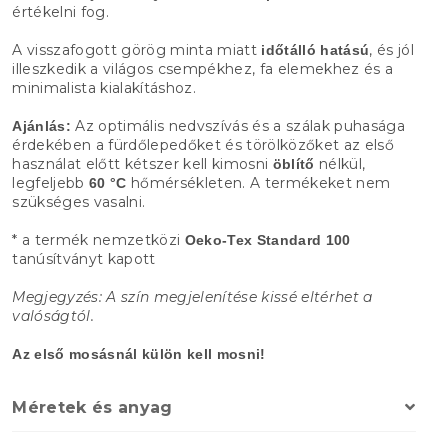
értékelni fog.
A visszafogott görög minta miatt
, és jól
időtálló hatású
illeszkedik a világos csempékhez, fa elemekhez és a
minimalista kialakításhoz.
Az optimális nedvszívás és a szálak puhasága
Ajánlás:
érdekében a fürdőlepedőket és törölközőket az első
használat előtt kétszer kell kimosni
nélkül,
öblítő
legfeljebb
hőmérsékleten. A termékeket nem
60 °C
szükséges vasalni.
* a termék nemzetközi
Oeko-Tex Standard 100
tanúsítványt kapott
Megjegyzés: A szín megjelenítése kissé eltérhet a
valóságtól.
Az első mosásnál külön kell mosni!
Méretek és anyag