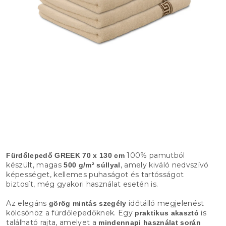
100% pamutból
Fürdőlepedő GREEK 70 x 130 cm
készült, magas
, amely kiváló nedvszívó
500 g/m² súllyal
képességet, kellemes puhaságot és tartósságot
biztosít, még gyakori használat esetén is.
Az elegáns
időtálló megjelenést
görög mintás szegély
kölcsönöz a fürdőlepedőknek. Egy
is
praktikus akasztó
található rajta, amelyet a
mindennapi használat során