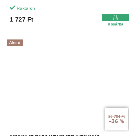
Raktáron
1 727 Ft
Kosárba
Akció
26 784 Ft
–36 %