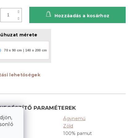
Hozzáadás a kosárhoz
űhuzat mérete
70 x 90 cm | 140 x 200 cm
ítási lehetőségek
KIEGÉSZÍTŐ PARAMÉTEREK
djön,
Ágynemű
Kategória
:
asonló
Zöld
Színek
:
100% pamut
Anyag
: