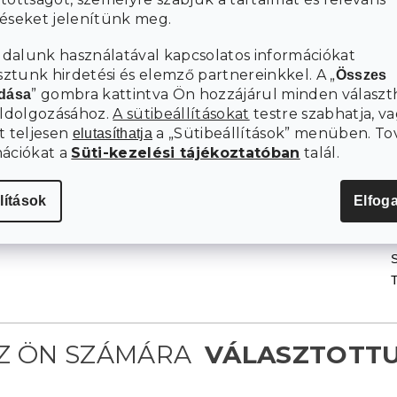
kellemes felületet biztosít. Ez az anyag nemcsak
téseket jelenítünk meg.
kellemes tapintású, hanem rendkívül
szilárd és tartós
dalunk használatával kapcsolatos információkat
is.
tunk hirdetési és elemző partnereinkkel. A „
Összes
” gombra kattintva Ön hozzájárul minden választ
adása
A Renforcé pamut ágyneműhuzat hosszan megőrzi
eldolgozásához.
A sütibeállításokat
testre szabhatja, va
ezért ideális választás
formáját, színét és jellemzőit,
t teljesen
a „Sütibeállítások” menüben. To
elutasíthatja
mindennapi használatra egész éven át. Ezen felül
mációkat a
Süti-kezelési tájékoztatóban
talál.
kiválóan
ami
elvezeti a nedvességet és légáteresztő,
komfortos alvást biztosít minden körülmények
között.
lítások
Elfog
S