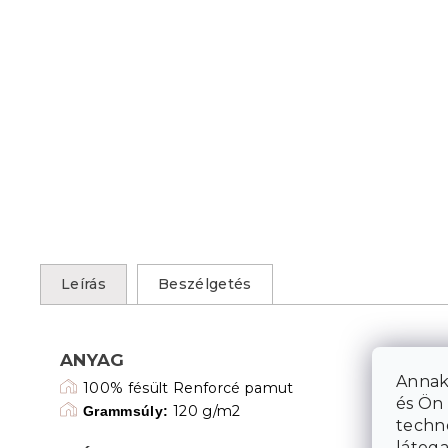
Leírás
Beszélgetés
ANYAG
Annak
100% fésült Renforcé pamut
és Ön 
120 g/m2
Grammsúly:
techn
látoga