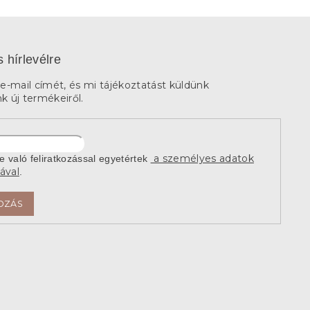
s hírlevélre
e-mail címét, és mi tájékoztatást küldünk
 új termékeiről.
a személyes adatok
re való feliratkozással egyetértek
ával
.
OZÁS