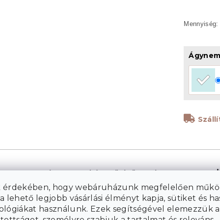
Ágynem
Száll
A Renforcé pamut kiváló minőségű természetes anyag,
amely
gyengédséggel, könnyedséggel és nagy
 érdekében, hogy webáruházunk megfelelően műkö
jellemezhető. A speciális fésülési
szívóssággal
a lehető legjobb vásárlási élményt kapja, sütiket és h
folyamatnak köszönhetően eltávolítják a rostokból a
ológiákat használunk. Ezek segítségével elemezzük a
rövid és durva részeket, ami sima szerkezetet és
tottságot, személyre szabjuk a tartalmat és releváns