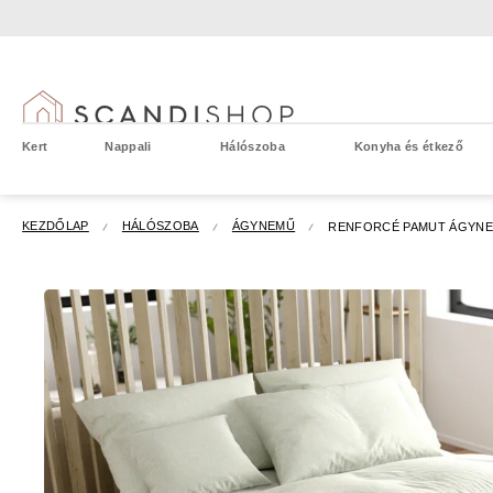
Ugrás
a
fő
tartalomhoz
Kert
Nappali
Hálószoba
Konyha és étkező
KEZDŐLAP
HÁLÓSZOBA
ÁGYNEMŰ
RENFORCÉ PAMUT ÁGYNE