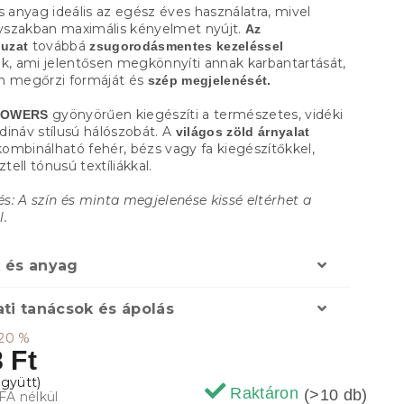
s anyag ideális az egész éves használatra, mivel
szakban maximális kényelmet nyújt.
Az
továbbá
uzat
zsugorodásmentes kezeléssel
ik, ami jelentősen megkönnyíti annak karbantartását,
n megőrzi formáját és
szép megjelenését.
gyönyörűen kiegészíti a természetes, vidéki
LOWERS
dináv stílusú hálószobát. A
világos zöld árnyalat
ombinálható fehér, bézs vagy fa kiegészítőkkel,
ztell tónusú textíliákkal.
s: A szín és minta megjelenése kissé eltérhet a
l.
 és anyag
ti tanácsok és ápolás
20 %
 Ft
Raktáron
(>10 db)
FA nélkül