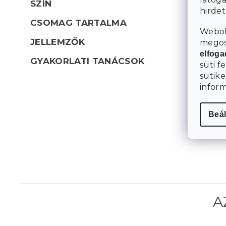
SZÍN
hirde
CSOMAG TARTALMA
Webol
JELLEMZŐK
megosz
elfog
GYAKORLATI TANÁCSOK
süti f
sütike
infor
Beál