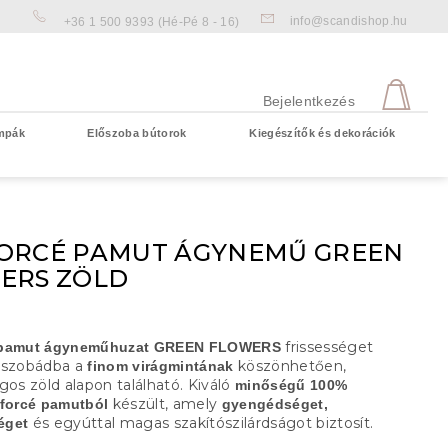
info@scandishop.hu
+36 1 500 9393
(Hé-Pé 8 - 16)
KOS
Bejelentkezés
mpák
Előszoba bútorok
Kiegészítők és dekorációk
Üres kosár
ORCÉ PAMUT ÁGYNEMŰ GREEN
ERS ZÖLD
frissességet
 pamut ágyneműhuzat GREEN FLOWERS
ószobádba a
köszönhetően,
finom virágmintának
gos zöld alapon található. Kiváló
minőségű 100%
készült, amely
nforcé pamutból
gyengédséget,
és egyúttal magas szakítószilárdságot biztosít.
éget