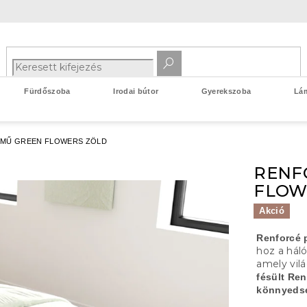
Fürdőszoba
Irodai bútor
Gyerekszoba
Lá
MŰ GREEN FLOWERS ZÖLD
RENF
FLOW
Akció
Renforcé
hoz a hál
amely vilá
fésült Re
könnyeds