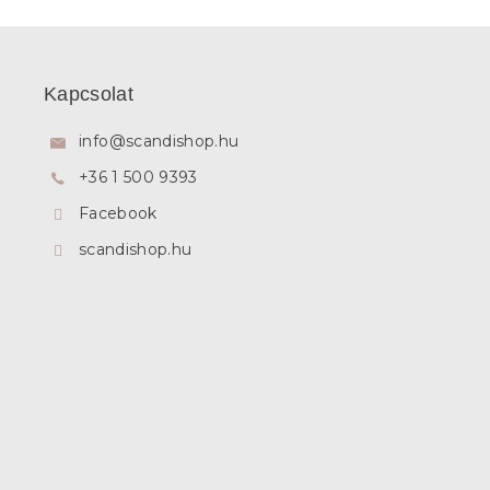
L
á
b
Kapcsolat
l
é
info
@
scandishop.hu
c
+36 1 500 9393
Facebook
scandishop.hu