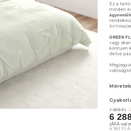
Ez a tartó
minden év
ágyneműh
rendelkez
és hossza
GREEN F
vagy skan
könnyen k
illetve pas
Megjegyzé
valóságtó
Méretek
Gyakorla
–
7 909 Ft
6 288
4 951 Ft Á