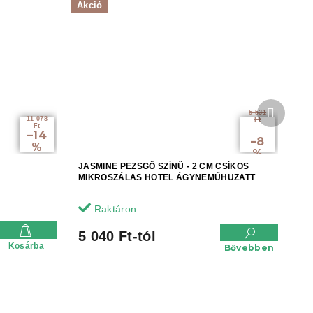
Akció
Követke
5 531
termék
11 078
Ft
Ft
-tól
–14
akár:
–8
%
%
JASMINE PEZSGŐ SZÍNŰ - 2 CM CSÍKOS
MIKROSZÁLAS HOTEL ÁGYNEMŰHUZATT
Raktáron
5 040 Ft-tól
Kosárba
Bővebben