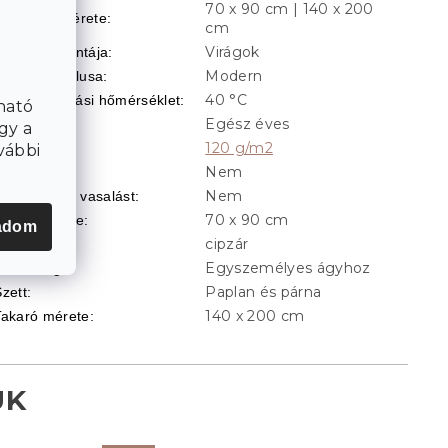
70 x 90 cm | 140 x 200
Ágynemű mérete
:
cm
Virágok
Ágynemű mintája
:
Modern
Ágynemű stílusa
:
40 °C
Ajánlott mosási hőmérséklet
:
ható
Egész éves
Évszak
:
gy a
120 g/m2
Grammsúly
:
vábbi
Nem
Kétoldalas
:
Nem
Nem igényel vasalást
:
70 x 90 cm
Párna mérete
:
adom
cipzár
Rögzítés
:
Egyszemélyes ágyhoz
Szélesség
:
Paplan és párna
zett
:
140 x 200 cm
Takaró mérete
: