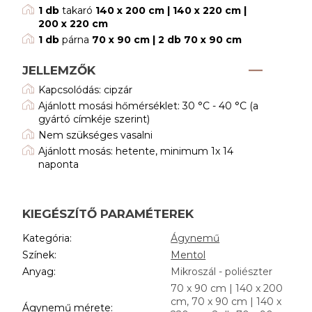
1 db
takaró
140 x 200 cm | 140 x 220 cm |
200 x 220 cm
1 db
párna
70 x 90 cm | 2 db 70 x 90 cm
JELLEMZŐK
Kapcsolódás: cipzár
Ajánlott mosási hőmérséklet: 30 °C - 40 °C (a
gyártó címkéje szerint)
Nem szükséges vasalni
Ajánlott mosás: hetente, minimum 1x 14
naponta
KIEGÉSZÍTŐ PARAMÉTEREK
Kategória
:
Ágynemű
Színek
:
Mentol
Anyag
:
Mikroszál - poliészter
70 x 90 cm | 140 x 200
cm, 70 x 90 cm | 140 x
Ágynemű mérete
: