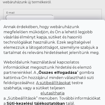
webáruházunk új termékeiről.
E-mail
A hírlevelekre való feliratkozással egyetértek
a
Annak érdekében, hogy webáruházunk
személyes adatok feldolgozásával
.
megfelelően működjön, és Ön a lehető legjobb
vásárlási élményt kapja, sütiket és hasonló
FELIRATKOZÁS
technológiákat használunk. Ezek segítségével
elemezzük a látogatottságot, személyre szabjuk a
tartalmat és releváns hirdetéseket jelenítünk meg.
Weboldalunk használatával kapcsolatos
információkat megosztunk hirdetési és elemző
partnereinkkel. A „
Összes elfogadása
” gombra
kattintva Ön hozzájárul minden választható süti
feldolgozásához.
A sütibeállításokat
testre
szabhatja, vagy a sütiket teljesen
elutasíthatja
a „Sütibeállítások” menüben. További információkat
a
Süti-kezelési tájékoztatóban
talál.