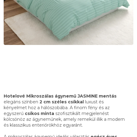
Hotelové Mikroszálas ágynemű JASMINE mentás
elegáns színben
2 cm széles csíkkal
luxust és
kényelmet hoz a hálószobába. A finom fény és az
egyszerű
csíkos minta
szofisztikált megjelenést
kölcsönöz az ágyneműnek, amely remekül illik a modern
és klasszikus enteriőrökhöz egyaránt.
A mikroszálas ágynemű ideális választás
egész éves