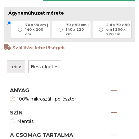
Ágyneműhuzat mérete
70 x 90 cm |
70 x 90 cm |
2 db 70 x 90
140 x 200
140 x 220
cm | 200 x
cm
cm
220 cm
Szállítási lehetőségek
Leírás
Beszélgetés
ANYAG
100% mikroszál - poliészter
SZÍN
Mentás
A CSOMAG TARTALMA