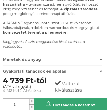
használatra
– gyorsan szárad, nem gyűrődik, és hosszú
ideig megőrzi színét és formáját.
A cipzáras záródása
pedig megkönnyíti a mindennapi áthúzást.
A JASMINE ágynemű hotel szintű luxust kölcsönöz
hálószobájának, miközben harmonikus és megnyugtató
környezetet teremt a pihenésére.
Megjegyzés: A szín megjelenése kissé eltérhet a
valóságtól.
Méretek és anyag
Gyakorlati tanácsok és ápolás
4 739 Ft
-tól
Változat
kiválasztása
3 732 Ft
-tól ÁFA nélkül
Hozzáadás a kosárhoz