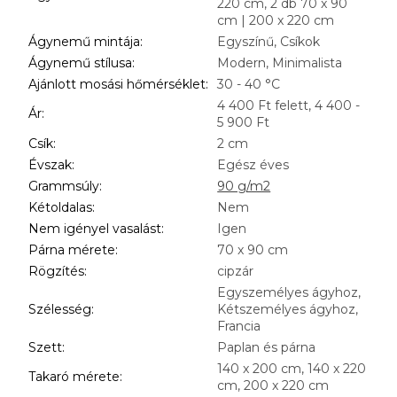
220 cm, 2 db 70 x 90
cm | 200 x 220 cm
Ágynemű mintája
:
Egyszínű, Csíkok
Ágynemű stílusa
:
Modern, Minimalista
Ajánlott mosási hőmérséklet
:
30 - 40 °C
4 400 Ft felett, 4 400 -
Ár
:
5 900 Ft
Csík
:
2 cm
Évszak
:
Egész éves
Grammsúly
:
90 g/m2
Kétoldalas
:
Nem
Nem igényel vasalást
:
Igen
Párna mérete
:
70 x 90 cm
Rögzítés
:
cipzár
Egyszemélyes ágyhoz,
Szélesség
:
Kétszemélyes ágyhoz,
Francia
Szett
:
Paplan és párna
140 x 200 cm, 140 x 220
Takaró mérete
:
cm, 200 x 220 cm