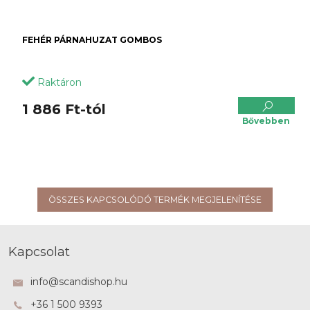
FEHÉR PÁRNAHUZAT GOMBOS
Raktáron
1 886 Ft-tól
Bővebben
ÖSSZES KAPCSOLÓDÓ TERMÉK MEGJELENÍTÉSE
L
á
Kapcsolat
b
l
info
@
scandishop.hu
é
+36 1 500 9393
c