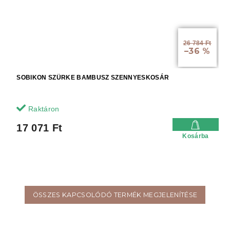
26 784 Ft
–36 %
SOBIKON SZÜRKE BAMBUSZ SZENNYESKOSÁR
Raktáron
17 071 Ft
Kosárba
ÖSSZES KAPCSOLÓDÓ TERMÉK MEGJELENÍTÉSE