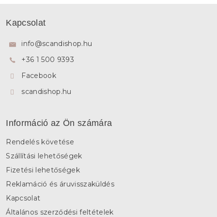
L
á
Kapcsolat
b
l
info
@
scandishop.hu
é
+36 1 500 9393
c
Facebook
scandishop.hu
Információ az Ön számára
Rendelés követése
Szállítási lehetőségek
Fizetési lehetőségek
Reklamáció és áruvisszaküldés
Kapcsolat
Általános szerződési feltételek