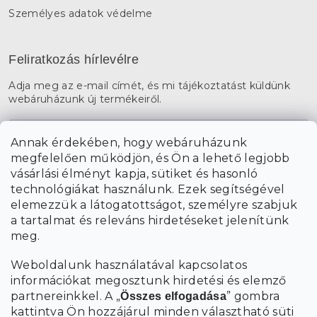
Személyes adatok védelme
Feliratkozás hírlevélre
Adja meg az e-mail címét, és mi tájékoztatást küldünk
webáruházunk új termékeiről.
E-mail
Annak érdekében, hogy webáruházunk
megfelelően működjön, és Ön a lehető legjobb
a személyes
A hírlevelekre való feliratkozással egyetértek
vásárlási élményt kapja, sütiket és hasonló
adatok feldolgozásával
.
technológiákat használunk. Ezek segítségével
elemezzük a látogatottságot, személyre szabjuk
FELIRATKOZÁS
a tartalmat és releváns hirdetéseket jelenítünk
meg.
Weboldalunk használatával kapcsolatos
információkat megosztunk hirdetési és elemző
partnereinkkel. A „
” gombra
Összes elfogadása
kattintva Ön hozzájárul minden választható süti