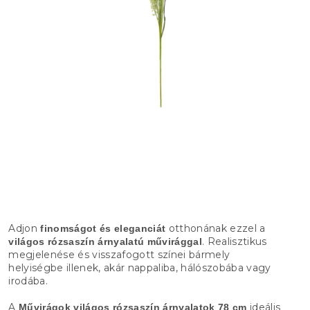
Adjon
otthonának ezzel a
finomságot és eleganciát
. Realisztikus
világos rózsaszín árnyalatú művirággal
megjelenése és visszafogott színei bármely
helyiségbe illenek, akár nappaliba, hálószobába vagy
irodába.
A
ideális
Művirágok világos rózsaszín árnyalatok 78 cm