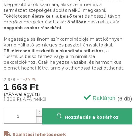
kiegészítő azok számára, akik szeretnének a
természet szépségét ápolás nélkül megkapni.
Tökéletesen
és hosszú távon
életre kelti a belső teret
megőrzi megjelenését, akár
használja, akár
önállóan
nagyobb csokor részeként.
Magassága és finom színkombinációja miatt könnyen
kombinálható semleges és pasztell árnyalatokkal.
a
Tökéletesen illeszkedik a skandináv stílushoz,
rusztikus belső térhez vagy a minimalista
dekorációkhoz. Csak helyezze vázába, és harmonikus
elemet hozhat létre, amely otthonossá teszi otthonát.
–37 %
2 678 Ft
1 663 Ft
Raktáron
(6 db)
1 309 Ft ÁFA nélkül
Hozzáadás a kosárhoz
Szállítási lehetőségek