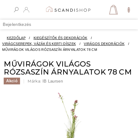
Ugrás
a
KOSÁR
fő
tartalomhoz
Bejelentkezés
KEZDŐLAP
/
KIEGÉSZÍTŐK ÉS DEKORÁCIÓK
/
VIRÁGCSEREPEK, VÁZÁK ÉS KERTI DÍSZEK
/
VIRÁGOS DEKORÁCIÓK
/
MŰVIRÁGOK VILÁGOS RÓZSASZÍN ÁRNYALATOK 78 CM
MŰVIRÁGOK VILÁGOS
RÓZSASZÍN ÁRNYALATOK 78 CM
Akció
Márka:
IB Laursen