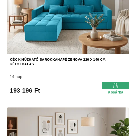
d
e
e
k
z
l
é
i
s
s
e
t
á
j
a
KÉK KIHÚZHATÓ SAROKKANAPÉ ZENOVA 220 X 140 CM,
KÉTOLDALAS
14 nap
193 196 Ft
Kosárba