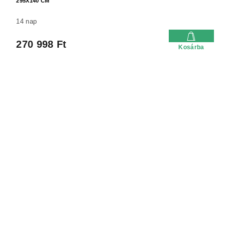
295X140 CM
14 nap
270 998 Ft
Kosárba