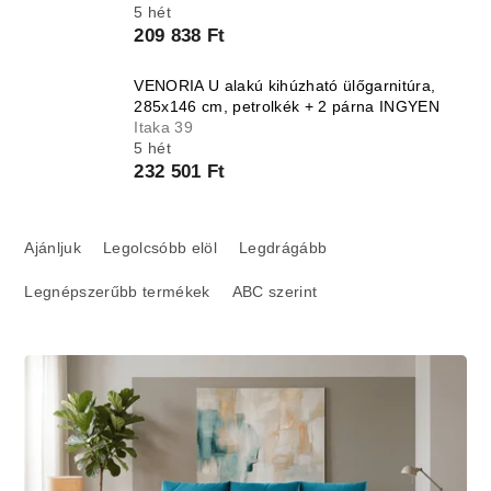
5 hét
209 838 Ft
VENORIA U alakú kihúzható ülőgarnitúra,
285x146 cm, petrolkék + 2 párna INGYEN
Itaka 39
5 hét
232 501 Ft
T
e
Ajánljuk
Legolcsóbb elöl
Legdrágább
r
Legnépszerűbb termékek
ABC szerint
m
é
k
T
e
e
k
r
r
m
e
é
n
k