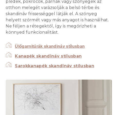
plédek, pokrócok, párnák vagy szőnyegek az
otthon melegét varázsolják a belső térbe és
skandináv frissességgel látják el. A szőnyeg
helyett szőrmét vagy más anyagot is használhat.
Ne féljen a rétegektől, így is megőrizheti a
könnyed funkcionalitást.
Ülőgarnitúrák skandináv stílusban
Kanapék skandináv stílusban
Sarokkanapék skandináv stílusban