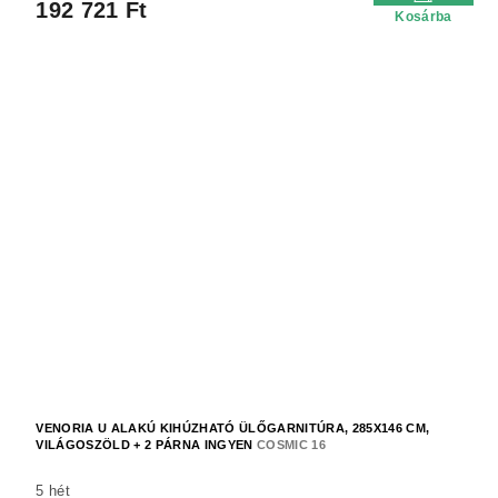
192 721 Ft
Kosárba
VENORIA U ALAKÚ KIHÚZHATÓ ÜLŐGARNITÚRA, 285X146 CM,
VILÁGOSZÖLD + 2 PÁRNA INGYEN
COSMIC 16
5 hét