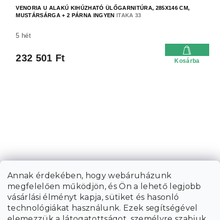
VENORIA U ALAKÚ KIHÚZHATÓ ÜLŐGARNITÚRA, 285X146 CM,
MUSTÁRSÁRGA + 2 PÁRNA INGYEN
ITAKA 33
5 hét
232 501 Ft
Kosárba
Annak érdekében, hogy webáruházunk
megfelelően működjön, és Ön a lehető legjobb
vásárlási élményt kapja, sütiket és hasonló
technológiákat használunk. Ezek segítségével
elemezzük a látogatottságot, személyre szabjuk