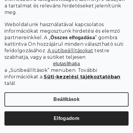
a tartalmat és releváns hirdetéseket jelenítünk
meg.
VENORIA U ALAKÚ KIHÚZHATÓ ÜLŐGARNITÚRA, 285X146 CM,
BÉZS + 2 PÁRNA INGYEN
ITAKA 48
Weboldalunk használatával kapcsolatos
információkat megosztunk hirdetési és elemző
5 hét
partnereinkkel. A „
” gombra
Összes elfogadása
232 501 Ft
kattintva Ön hozzájárul minden választható süti
Kosárba
feldolgozásához.
A sütibeállításokat
testre
szabhatja, vagy a sütiket teljesen
elutasíthatja
a „Sütibeállítások” menüben. További
információkat a
Süti-kezelési tájékoztatóban
talál.
Beállítások
Elfogadom