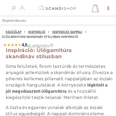
Ugrás
a
KOSÁR
fő
tartalomhoz
Bejelentkezés
KEZDŐLAP
/
INSPIRÁCIÓ
/
INSPIRÁCIÓ NAPPALI
/
ÜLŐGARNITÚRA SKANDINÁV STÍLUSBAN INSPIRÁCIÓ
★★★★★
★★★★★
4,5
62 vélemény
Inspiráció: Ülőgarnitúra
skandináv stílusban
Sima felületek, finom textúrák és természetes
anyagok jellemzőek a skandináv sílusra. Élvezze a
pihenés kellemes pillanatit nappalijában az északi
országok hangulatával. A környezete
légkörét a
és a hozzáillő
jól megválasztott ülőgarnitúra
kiegészítők teszik teljessé. Merítsen ihletet.
A tiszta és egyenes vonalak alkotják az északi
stílus egyediségét. A nappali domináns eleme