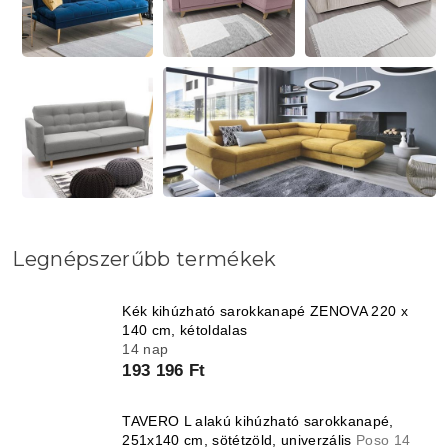
Legnépszerűbb termékek
Kék kihúzható sarokkanapé ZENOVA 220 x
140 cm, kétoldalas
14 nap
193 196 Ft
TAVERO L alakú kihúzható sarokkanapé,
251x140 cm, sötétzöld, univerzális
Poso 14