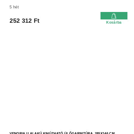
5 hét
252 312 Ft
Kosárba
VENORIA U ALAKÚ KIHÚZHATÓ ÜLŐGARNITÚRA, 285X146 CM,