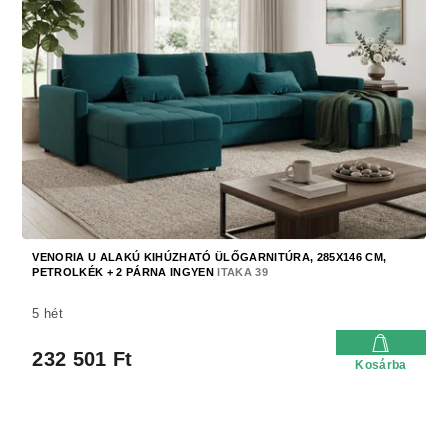
VENORIA U ALAKÚ KIHÚZHATÓ ÜLŐGARNITÚRA, 285X146 CM,
PETROLKÉK + 2 PÁRNA INGYEN
ITAKA 39
5 hét
232 501 Ft
Kosárba