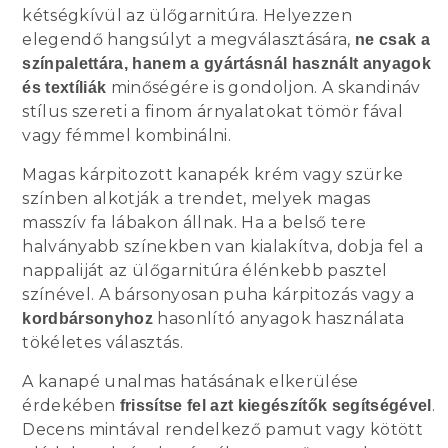
kétségkívül az ülőgarnitúra. Helyezzen
elegendő hangsúlyt a megválasztására,
ne csak a
színpalettára, hanem a gyártásnál használt anyagok
minőségére is gondoljon. A skandináv
és textíliák
stílus szereti a finom árnyalatokat tömör fával
vagy fémmel kombinálni.
Magas kárpitozott kanapék krém vagy szürke
színben alkotják a trendet, melyek magas
masszív fa lábakon állnak. Ha a belső tere
halványabb színekben van kialakítva, dobja fel a
nappaliját az ülőgarnitúra élénkebb pasztel
színével. A bársonyosan puha kárpitozás vagy a
hasonlító anyagok használata
kordbársonyhoz
tökéletes választás.
A kanapé unalmas hatásának elkerülése
érdekében
.
frissítse fel azt kiegészítők segítségével
Decens mintával rendelkező pamut vagy kötött