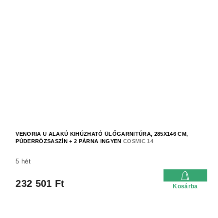
VENORIA U ALAKÚ KIHÚZHATÓ ÜLŐGARNITÚRA, 285X146 CM,
PÚDERRÓZSASZÍN + 2 PÁRNA INGYEN
COSMIC 14
5 hét
232 501 Ft
Kosárba