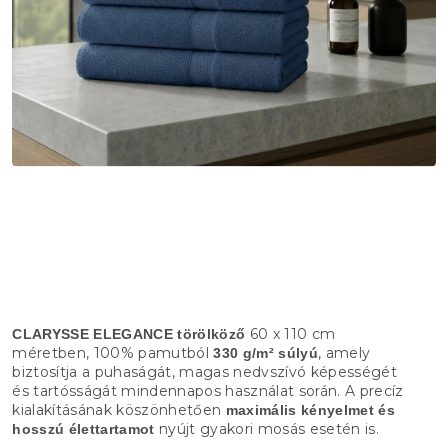
60 x 110 cm
CLARYSSE ELEGANCE törölköző
méretben, 100% pamutból
, amely
330 g/m² súlyú
biztosítja a puhaságát, magas nedvszívó képességét
és tartósságát mindennapos használat során. A precíz
kialakításának köszönhetően
maximális kényelmet és
nyújt gyakori mosás esetén is.
hosszú élettartamot