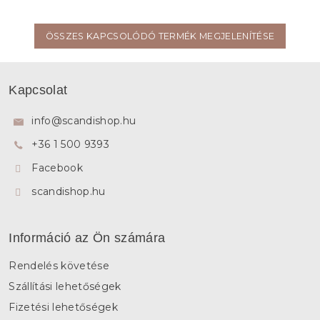
ÖSSZES KAPCSOLÓDÓ TERMÉK MEGJELENÍTÉSE
L
á
Kapcsolat
b
l
info
@
scandishop.hu
é
+36 1 500 9393
c
Facebook
scandishop.hu
Információ az Ön számára
Rendelés követése
Szállítási lehetőségek
Fizetési lehetőségek