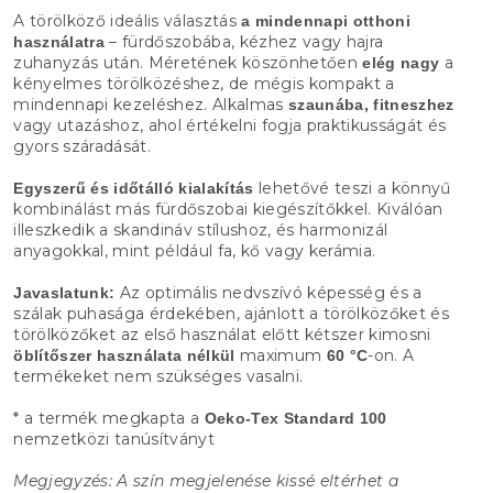
A törölköző ideális választás
a mindennapi otthoni
– fürdőszobába, kézhez vagy hajra
használatra
zuhanyzás után. Méretének köszönhetően
a
elég nagy
kényelmes törölközéshez, de mégis kompakt a
mindennapi kezeléshez. Alkalmas
szaunába, fitneszhez
vagy utazáshoz, ahol értékelni fogja praktikusságát és
gyors száradását.
lehetővé teszi a könnyű
Egyszerű és időtálló kialakítás
kombinálást más fürdőszobai kiegészítőkkel. Kiválóan
illeszkedik a skandináv stílushoz, és harmonizál
anyagokkal, mint például fa, kő vagy kerámia.
Az optimális nedvszívó képesség és a
Javaslatunk:
szálak puhasága érdekében, ajánlott a törölközőket és
törölközőket az első használat előtt kétszer kimosni
maximum
-on. A
öblítőszer használata nélkül
60 °C
termékeket nem szükséges vasalni.
* a termék megkapta a
Oeko-Tex Standard 100
nemzetközi tanúsítványt
Megjegyzés: A szín megjelenése kissé eltérhet a