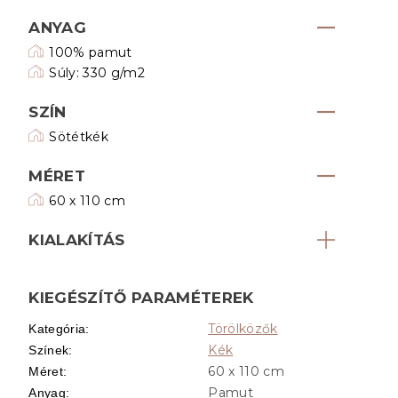
ANYAG
100% pamut
Súly: 330 g/m2
SZÍN
Sötétkék
MÉRET
60 x 110 cm
KIALAKÍTÁS
KIEGÉSZÍTŐ PARAMÉTEREK
Törölközők
Kategória
:
Kék
Színek
:
60 x 110 cm
Méret
:
Pamut
Anyag
: