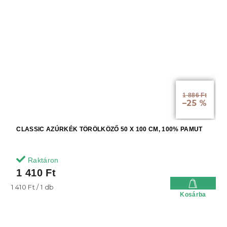
1 886 Ft
–25 %
CLASSIC AZÚRKÉK TÖRÖLKÖZŐ 50 X 100 CM, 100% PAMUT
Raktáron
1 410 Ft
Egységár:
1 410 Ft / 1 db
Kosárba