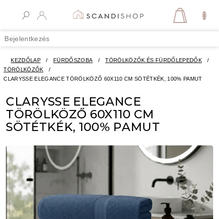
Ugrás
a
KOSÁR
fő
tartalomhoz
Bejelentkezés
KEZDŐLAP
/
FÜRDŐSZOBA
/
TÖRÖLKÖZŐK ÉS FÜRDŐLEPEDŐK
/
TÖRÖLKÖZŐK
/
CLARYSSE ELEGANCE TÖRÖLKÖZŐ 60X110 CM SÖTÉTKÉK, 100% PAMUT
CLARYSSE ELEGANCE
TÖRÖLKÖZŐ 60X110 CM
SÖTÉTKÉK, 100% PAMUT