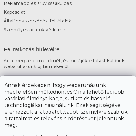
Reklamáció és áruvisszaküldés
Kapcsolat
Általános szerződési feltételek
Személyes adatok védelme
Feliratkozás hírlevélre
Adja meg az e-mail címét, és mi tájékoztatást küldünk
webáruházunk új termékeiről.
E-mail
Annak érdekében, hogy webáruházunk
megfelelően működjön, és Ön a lehető legjobb
a személyes
A hírlevelekre való feliratkozással egyetértek
vásárlási élményt kapja, sütiket és hasonló
adatok feldolgozásával
.
technológiákat használunk. Ezek segítségével
elemezzük a látogatottságot, személyre szabjuk
FELIRATKOZÁS
a tartalmat és releváns hirdetéseket jelenítünk
meg.