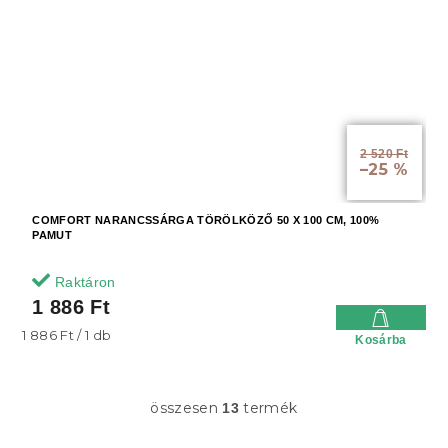
2 520 Ft
–25 %
COMFORT NARANCSSÁRGA TÖRÖLKÖZŐ 50 X 100 CM, 100%
PAMUT
Raktáron
1 886 Ft
Egységár:
1 886 Ft / 1 db
Kosárba
összesen
termék
13
L
i