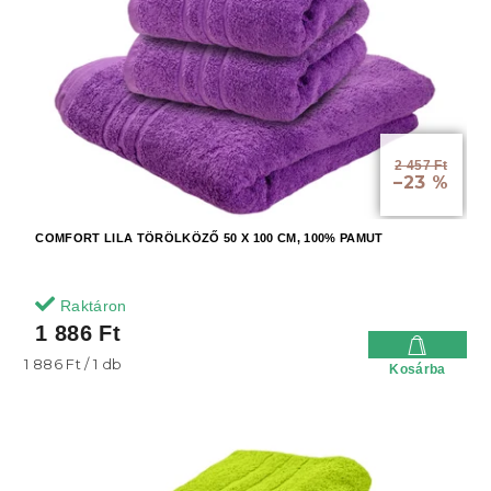
2 457 Ft
–23 %
COMFORT LILA TÖRÖLKÖZŐ 50 X 100 CM, 100% PAMUT
Raktáron
1 886 Ft
Egységár:
1 886 Ft / 1 db
Kosárba