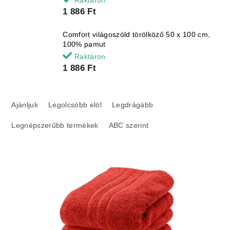
Raktáron
1 886 Ft
Comfort világoszöld törölköző 50 x 100 cm,
100% pamut
Raktáron
1 886 Ft
T
e
Ajánljuk
Legolcsóbb elöl
Legdrágább
r
Legnépszerűbb termékek
ABC szerint
m
é
k
T
e
e
k
r
r
m
e
é
n
k
d
e