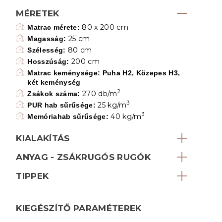
MÉRETEK
80 x 200 cm
Matrac mérete:
25 cm
Magasság:
80 cm
Szélesség:
200 cm
Hosszúság:
Matrac keménysége: Puha H2, Közepes H3,
két keménység
2
270 db/m
Zsákok száma:
3
25 kg/m
PUR hab sűrűsége:
3
40 kg/m
Memóriahab sűrűsége:
KIALAKÍTÁS
ANYAG - ZSÁKRUGÓS RUGÓK
TIPPEK
KIEGÉSZÍTŐ PARAMÉTEREK