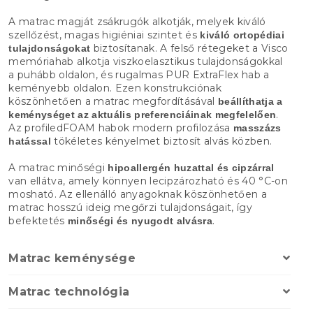
A matrac magját zsákrugók alkotják, melyek kiváló
szellőzést, magas higiéniai szintet és
kiváló ortopédiai
biztosítanak. A felső rétegeket a Visco
tulajdonságokat
memóriahab alkotja viszkoelasztikus tulajdonságokkal
a puhább oldalon, és rugalmas PUR ExtraFlex hab a
keményebb oldalon. Ezen konstrukciónak
köszönhetően a matrac megfordításával
beállíthatja a
.
keménységet az aktuális preferenciáinak megfelelően
Az profiledFOAM habok modern profilozása
masszázs
tökéletes kényelmet biztosít alvás közben.
hatással
A matrac minőségi
hipoallergén huzattal és cipzárral
van ellátva, amely könnyen lecipzározható és 40 °C-on
mosható. Az ellenálló anyagoknak köszönhetően a
matrac hosszú ideig megőrzi tulajdonságait, így
befektetés
.
minőségi és nyugodt alvásra
Matrac keménysége
Matrac technológia