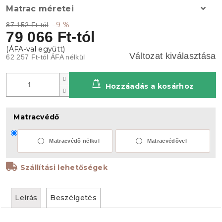
Matrac méretei
–9 %
87 152 Ft-tól
79 066 Ft
-tól
Változat kiválasztása
62 257 Ft
-tól ÁFA nélkül
Hozzáadás a kosárhoz
Matracvédő
Matracvédő nélkül
Matracvédővel
Szállítási lehetőségek
Leírás
Beszélgetés