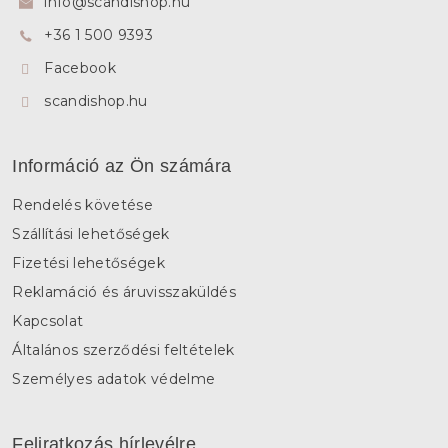
info
@
scandishop.hu
é
+36 1 500 9393
c
Facebook
scandishop.hu
Információ az Ön számára
Rendelés követése
Szállítási lehetőségek
Fizetési lehetőségek
Reklamáció és áruvisszaküldés
Kapcsolat
Általános szerződési feltételek
Személyes adatok védelme
Feliratkozás hírlevélre