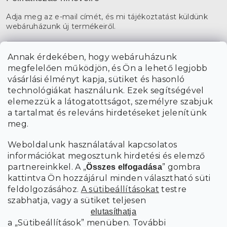
Adja meg az e-mail címét, és mi tájékoztatást küldünk
webáruházunk új termékeiről.
E-mail
Annak érdekében, hogy webáruházunk
megfelelően működjön, és Ön a lehető legjobb
a személyes
A hírlevelekre való feliratkozással egyetértek
vásárlási élményt kapja, sütiket és hasonló
adatok feldolgozásával
.
technológiákat használunk. Ezek segítségével
elemezzük a látogatottságot, személyre szabjuk
FELIRATKOZÁS
a tartalmat és releváns hirdetéseket jelenítünk
meg.
Weboldalunk használatával kapcsolatos
információkat megosztunk hirdetési és elemző
partnereinkkel. A „
” gombra
Összes elfogadása
kattintva Ön hozzájárul minden választható süti
feldolgozásához.
A sütibeállításokat
testre
szabhatja, vagy a sütiket teljesen
elutasíthatja
a „Sütibeállítások” menüben. További