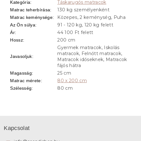
Táskarugós matracok
Kategória
:
130 kg személyenként
Matrac teherbírása
:
Közepes, 2 keménység, Puha
Matrac keménysége
:
91 - 120 kg, 120 kg felett
Az Ön súlya
:
44 100 Ft felett
Ár
:
200 cm
Hossz
:
Gyermek matracok, Iskolás
matracok, Felnőtt matracok,
Javasoljuk
:
Matracok időseknek, Matracok
fájós hátra
25 cm
Magasság
:
80 x 200 cm
Matrac mérete
:
80 cm
Szélesség
:
L
á
Kapcsolat
b
l