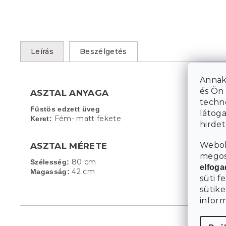
Leírás
Beszélgetés
Annak
és Ön 
ASZTAL ANYAGA
techn
Füstös edzett üveg
látoga
Fém- matt fekete
Keret:
hirde
Webol
ASZTAL MÉRETE
megosz
80 cm
Szélesség:
elfog
42 cm
Magasság:
süti f
sütike
infor