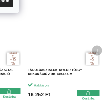
adom
Követke
termék
19 478
17 150
Ft
Ft
–15
–5
%
%
ÓASZTAL
TÁROLÓASZTALOK TAYLOR TÖLGY
ORÁCIÓ
DEKORÁCIÓ 2 DB, 40X45 CM
Raktáron
16 252 Ft
Kosárba
Kosárba