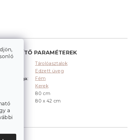
djön,
KIEGÉSZÍTŐ PARAMÉTEREK
asonló
Tárolóasztalok
Kategória
:
Edzett üveg
Lap anyaga
:
Fém
Lábak anyaga
:
Kerek
Alak
:
80 cm
Átmérő
:
80 x 42 cm
Méretek
:
ható
gy a
vábbi