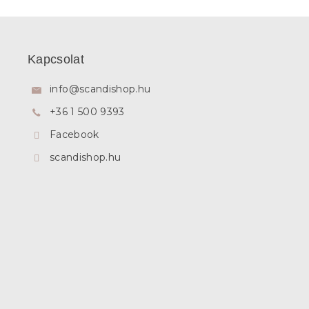
L
á
b
Kapcsolat
l
é
info
@
scandishop.hu
c
+36 1 500 9393
Facebook
scandishop.hu