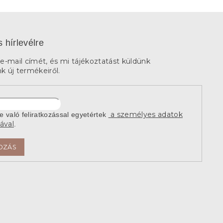
s hírlevélre
e-mail címét, és mi tájékoztatást küldünk
 új termékeiről.
a személyes adatok
re való feliratkozással egyetértek
ával
.
OZÁS