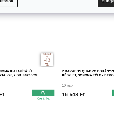
lítások
Elfog
18 376
Ft
–13
%
NOMA KIALAKÍTÁSÚ
2 DARABOS QUADRO DOHÁNYZ
TALOK, 2 DB, 40X45CM
KÉSZLET, SONOMA TÖLGY DEK
10 nap
Ft
16 548 Ft
Kosárba