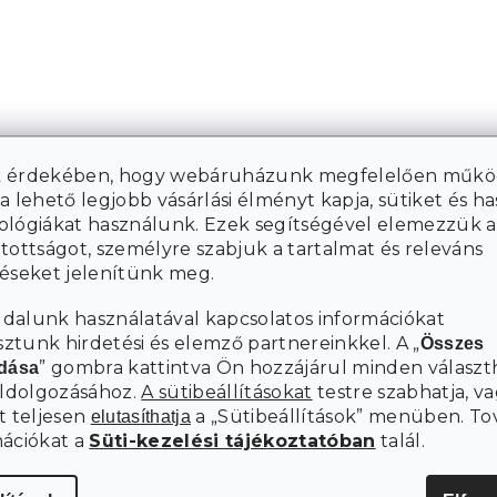
 érdekében, hogy webáruházunk megfelelően műkö
a lehető legjobb vásárlási élményt kapja, sütiket és h
ológiákat használunk. Ezek segítségével elemezzük a
tottságot, személyre szabjuk a tartalmat és releváns
téseket jelenítünk meg.
dalunk használatával kapcsolatos információkat
tunk hirdetési és elemző partnereinkkel. A „
Összes
” gombra kattintva Ön hozzájárul minden választ
adása
eldolgozásához.
A sütibeállításokat
testre szabhatja, va
t teljesen
a „Sütibeállítások” menüben. To
elutasíthatja
mációkat a
Süti-kezelési tájékoztatóban
talál.