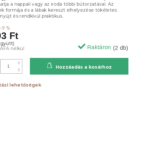
tja a nappali vagy az iroda többi bútorzatával. Az
ek formája és a lábak kereszt elhelyezése tökéletes
t nyújt és rendkívül praktikus.
–9 %
3 Ft
Raktáron
(2 db)
 ÁFA nélkül
Hozzáadás a kosárhoz
ítási lehetőségek