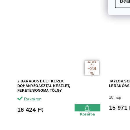
Beál
22 981
Ft
–28
%
2 DARABOS DUET KEREK
TAYLOR SO
DOHÁNYZÓASZTAL KÉSZLET,
LERAKÓASZ
FEKETE/SONOMA TÖLGY
10 nap
Raktáron
15 971 
16 424 Ft
Kosárba