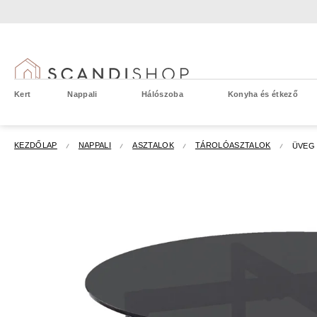
Ugrás
a
fő
tartalomhoz
Kert
Nappali
Hálószoba
Konyha és étkező
KEZDŐLAP
NAPPALI
ASZTALOK
TÁROLÓASZTALOK
ÜVEG 