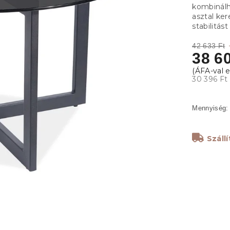
kombinálha
asztal ker
stabilitás
42 633 Ft
38 60
30 396 Ft
Száll