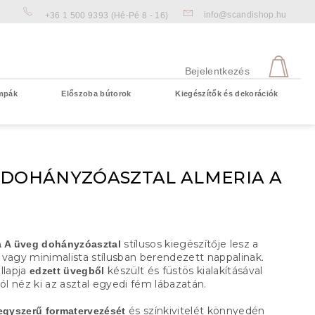
info@scandishop.hu
+36 1 500 9393
(Hé-Pé 8 - 16)
KOS
Bejelentkezés
mpák
Előszoba bútorok
Kiegészítők és dekorációk
Üres kosár
 DOHÁNYZÓASZTAL ALMERIA A
0
stílusos kiegészítője lesz a
a A üveg dohányzóasztal
 vagy minimalista stílusban berendezett nappalinak.
llapja
készült és füstös kialakításával
edzett üvegből
jól néz ki az asztal egyedi fém lábazatán.
és színkivitelét könnyedén
gyszerű formatervezését