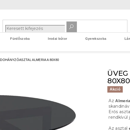
Fürdőszoba
Irodai bútor
Gyerekszoba
Lá
DOHÁNYZÓASZTAL ALMERIA A 80X80
ÜVEG
80X8
Akció
Az
Almeri
skandináv
Erős aszta
rendkívül 
Az asztal
e