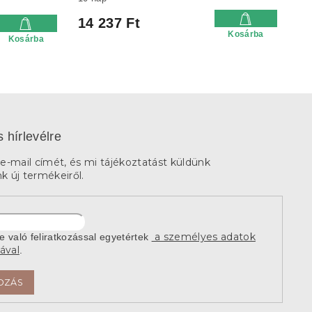
14 237 Ft
Kosárba
Kosárba
s hírlevélre
e-mail címét, és mi tájékoztatást küldünk
 új termékeiről.
a személyes adatok
re való feliratkozással egyetértek
ával
.
OZÁS