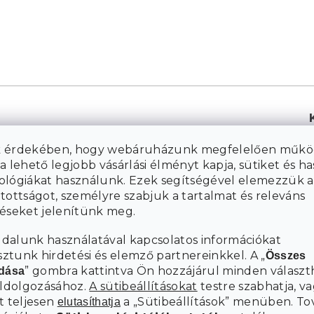
 érdekében, hogy webáruházunk megfelelően műkö
a lehető legjobb vásárlási élményt kapja, sütiket és h
ológiákat használunk. Ezek segítségével elemezzük a
tottságot, személyre szabjuk a tartalmat és releváns
téseket jelenítünk meg.
dalunk használatával kapcsolatos információkat
tunk hirdetési és elemző partnereinkkel. A „
Összes
” gombra kattintva Ön hozzájárul minden választ
adása
eldolgozásához.
A sütibeállításokat
testre szabhatja, va
t teljesen
a „Sütibeállítások” menüben. To
elutasíthatja