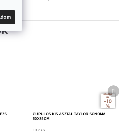
adom
Követke
termék
15 991
Ft
–10
%
BÉZS
GURULÓS KIS ASZTAL TAYLOR SONOMA
50X35CM
10 nap