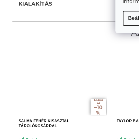
infor
KIALAKÍTÁS
Beál
17 086
Ft
–10
%
SALMA FEHÉR KISASZTAL
TAYLOR B
TÁROLÓKOSÁRRAL