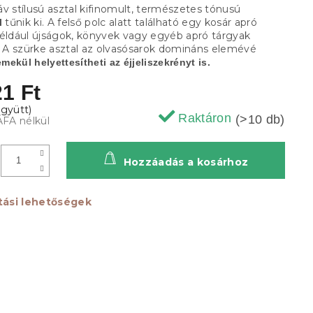
v stílusú asztal kifinomult, természetes tónusú
tűnik ki. A felső polc alatt található egy kosár apró
l
például újságok, könyvek vagy egyéb apró tárgyak
a. A szürke asztal az olvasósarok domináns elemévé
emekül helyettesítheti az éjjeliszekrényt is.
1 Ft
Raktáron
(>10 db)
ÁFA nélkül
Hozzáadás a kosárhoz
ítási lehetőségek