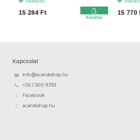
Raktáron
Raktár
15 284 Ft
15 770 
Kosárba
L
á
b
Kapcsolat
l
é
info
@
scandishop.hu
c
+36 1 500 9393
Facebook
scandishop.hu