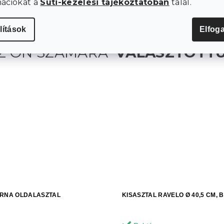
mációkat a
Süti-kezelési tájékoztatóban
talál.
lítások
Elfog
ARNA OLDALASZTAL
KISASZTAL RAVELO Ø 40,5 CM, 