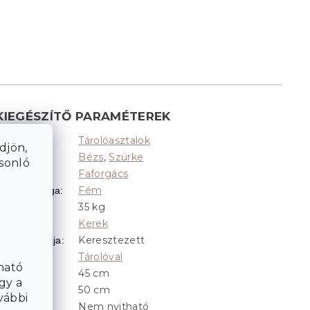
KIEGÉSZÍTŐ PARAMÉTEREK
Tárolóasztalok
Kategória
:
djön,
Bézs
,
Szürke
Színek
:
asonló
Faforgács
Lap anyaga
:
Fém
Lábak anyaga
:
35 kg
Teherbírás
:
Kerek
Alak
:
Keresztezett
Lábak formája
:
Tárolóval
Tárolóhely
:
ható
45 cm
Átmérő
:
gy a
50 cm
Magasság
:
vábbi
Nem nyitható
Nyithatóság
: