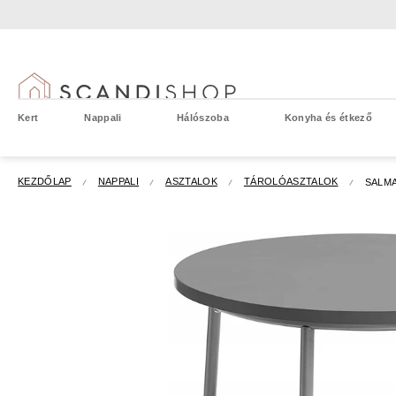
Ugrás
a
fő
tartalomhoz
Kert
Nappali
Hálószoba
Konyha és étkező
KEZDŐLAP
NAPPALI
ASZTALOK
TÁROLÓASZTALOK
SALM