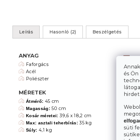
Leírás
Hasonló (2)
Beszélgetés
ANYAG
Faforgács
Annak
Acél
és Ön 
Poliészter
techn
látoga
MÉRETEK
hirde
45 cm
Átmérő:
Webol
50 cm
Magasság:
megosz
39,6 x 18,2 cm
Kosár méretei:
elfog
35 kg
Max: asztali teherbírás:
süti f
4,1 kg
Súly:
sütike