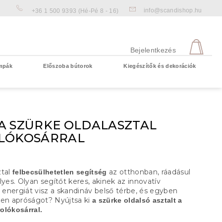
info@scandishop.hu
+36 1 500 9393
(Hé-Pé 8 - 16)
KOS
Bejelentkezés
mpák
Előszoba bútorok
Kiegészítők és dekorációk
Üres kosár
A SZÜRKE OLDALASZTAL
LÓKOSÁRRAL
ztal
az otthonban, ráadásul
felbecsülhetetlen segítség
lyes. Olyan segítőt keres, akinek az innovatív
a energiát visz a skandináv belső térbe, és egyben
den apróságot? Nyújtsa ki
a szürke oldalsó asztalt a
olókosárral.