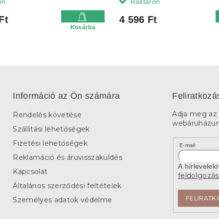
on
Raktáron
Ft
4 596 Ft
Kosárba
Információ az Ön számára
Feliratkozá
Adja meg az 
Rendelés követése
webáruházunk
Szállítási lehetőségek
Fizetési lehetőségek
E-mail
Reklamáció és áruvisszaküldés
A hírlevelek
Kapcsolat
feldolgozás
Általános szerződési feltételek
FELIRATK
Személyes adatok védelme