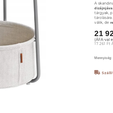
A skandiná
dizájnjáva
tárgyak, 
tárolásár
válik, de
r
21 92
17 261 Ft 
Száll