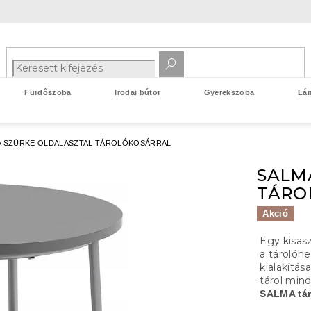
Fürdőszoba
Irodai bútor
Gyerekszoba
Lá
A SZÜRKE OLDALASZTAL TÁROLÓKOSÁRRAL
SALM
TÁRO
Akció
Egy kisas
a tárolóhe
kialakítás
tárol min
SALMA tár