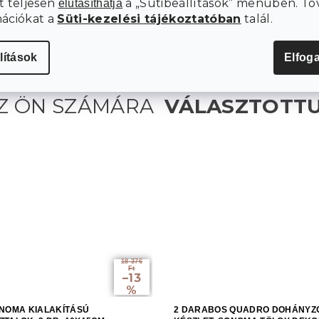
t teljesen
a „Sütibeállítások” menüben. To
elutasíthatja
mációkat a
Süti-kezelési tájékoztatóban
talál.
lítások
Elfog
18 376
Ft
–13
%
NOMA KIALAKÍTÁSÚ
2 DARABOS QUADRO DOHÁNYZ