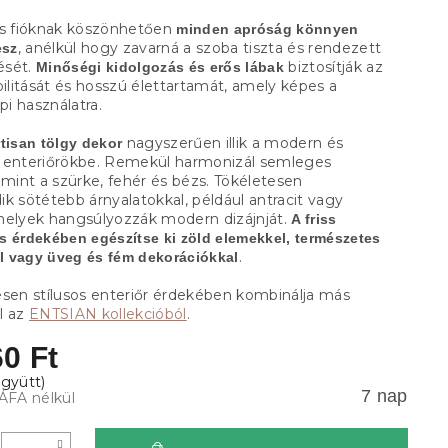
us fióknak köszönhetően
minden apróság könnyen
, anélkül hogy zavarná a szoba tiszta és rendezett
esz
ését.
biztosítják az
Minőségi kidolgozás és erős lábak
bilitását és hosszú élettartamát, amely képes a
i használatra.
nagyszerűen illik a modern és
tisan tölgy dekor
 enteriőrökbe. Remekül harmonizál semleges
 mint a szürke, fehér és bézs. Tökéletesen
k sötétebb árnyalatokkal, például antracit vagy
melyek hangsúlyozzák modern dizájnját.
A friss
s érdekében egészítse ki zöld elemekkel, természetes
.
al vagy üveg és fém dekorációkkal
esen stílusos enteriőr érdekében kombinálja más
l az
ENTSIAN kollekcióból
.
0 Ft
7 nap
 ÁFA nélkül