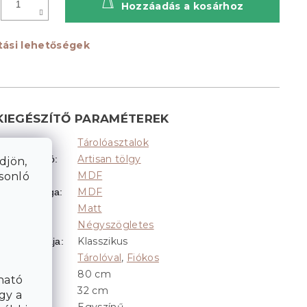
Hozzáadás a kosárhoz
ítási lehetőségek
KIEGÉSZÍTŐ PARAMÉTEREK
Tárolóasztalok
Kategória
:
Artisan tölgy
Fa dekoráció
:
djön,
MDF
asonló
Lap anyaga
:
MDF
Lábak anyaga
:
Matt
elület
:
Négyszögletes
Alak
:
Klasszikus
Lábak formája
:
Tárolóval
,
Fiókos
Tárolóhely
:
80 cm
Hossz
:
ható
32 cm
Magasság
:
gy a