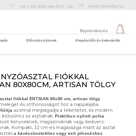
info@scandishop.hu
+36 1 500 9393
(Hé-Pé 8 - 16)
KOS
Bejelentkezés
mpák
Előszoba bútorok
Kiegészítők és dekorációk
Üres kosár
NYZÓASZTAL FIÓKKAL
AN 80X80CM, ARTISAN TÖLGY
sztal fiókkal ENTSIAN 80x80 cm, artisan tölgy
meleget és otthonosságot hoz a nappalijába.
azonnal megragadja a tekintetet, és modern
fiókja
t kölcsönöz az asztalnak.
Praktikus nyitott polca
ztosít könyveknek, magazinoknak vagy kedvenc
knak. Kompakt, 32 cm-es magassága miatt az asztal
lasztás
.
a kávészünetekhez vagy esti pihenéshez