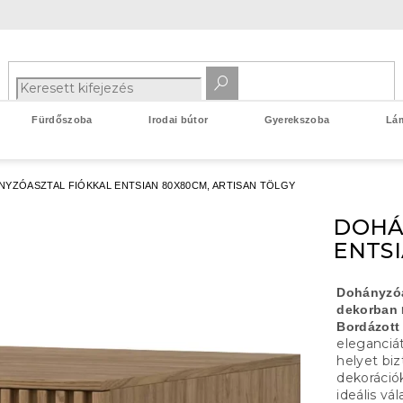
Fürdőszoba
Irodai bútor
Gyerekszoba
Lá
YZÓASZTAL FIÓKKAL ENTSIAN 80X80CM, ARTISAN TÖLGY
DOHÁ
ENTSI
Dohányzóa
dekorban
Bordázott 
eleganciá
helyet bi
dekoráció
ideális vá