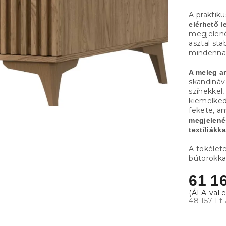
A praktik
elérhető l
megjelen
asztal sta
mindennap
A meleg ar
skandináv
színekkel,
kiemelkedi
fekete, a
megjelené
textíliákk
A tökélet
bútorokka
61 16
48 157 Ft