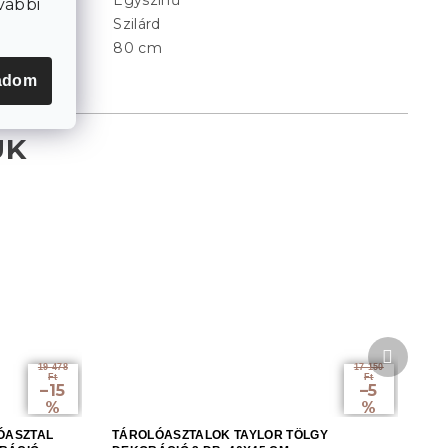
Egyszínű
Minta
:
vábbi
Szilárd
Nyithatóság
:
80 cm
Szélesség
:
adom
Követke
termék
19 478
17 150
Ft
Ft
–15
–5
%
%
ÓASZTAL
TÁROLÓASZTALOK TAYLOR TÖLGY