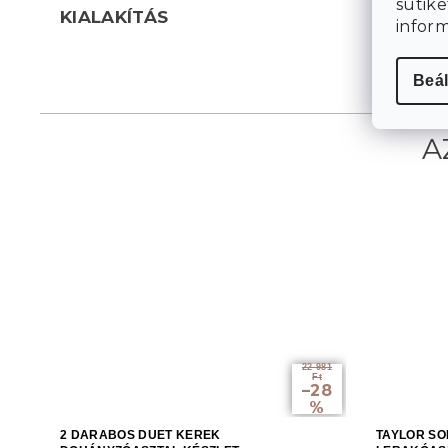
sütike
KIALAKÍTÁS
infor
Beál
22 981
Ft
–28
%
2 DARABOS DUET KEREK
TAYLOR SO