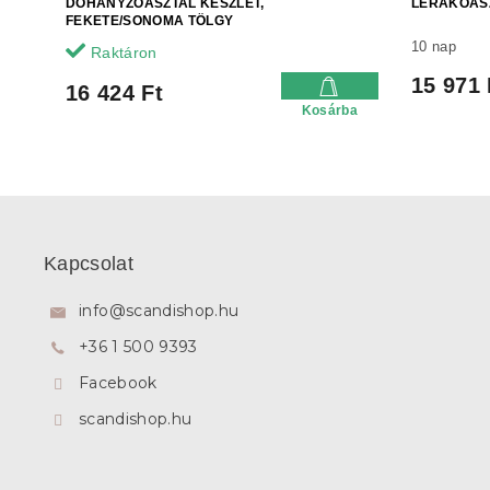
DOHÁNYZÓASZTAL KÉSZLET,
LERAKÓASZ
FEKETE/SONOMA TÖLGY
10 nap
Raktáron
15 971 
16 424 Ft
Kosárba
L
á
b
Kapcsolat
l
é
info
@
scandishop.hu
c
+36 1 500 9393
Facebook
scandishop.hu