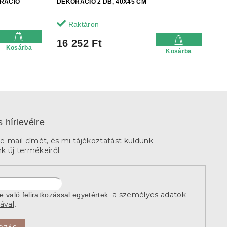
ORÁCIÓ
DEKORÁCIÓ 2 DB, 40X45 CM
Raktáron
16 252 Ft
Kosárba
Kosárba
s hírlevélre
e-mail címét, és mi tájékoztatást küldünk
 új termékeiről.
a személyes adatok
re való feliratkozással egyetértek
ával
.