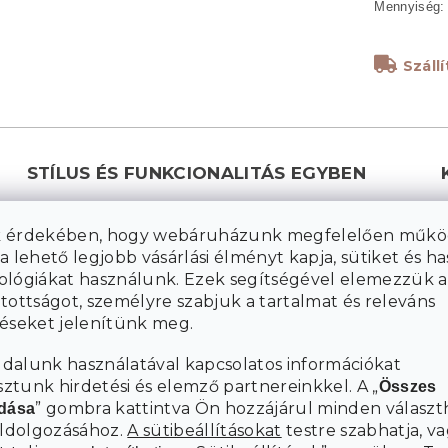
Száll
STÍLUS ÉS FUNKCIONALITÁS EGYBEN
Ez az asztal több mint csak egy praktikus bútordarab
– stílusos elem, amely átalakítja belső terét egy
 érdekében, hogy webáruházunk megfelelően műkö
otthonos és elegáns hellyé. Artisan tölgy dekorációja
a lehető legjobb vásárlási élményt kapja, sütiket és h
meleg hatást kelt, míg tiszta vonalai és bordázott
ológiákat használunk. Ezek segítségével elemezzük a
részletei modern báját adják. Sokoldalúságának
tottságot, személyre szabjuk a tartalmat és releváns
F
köszönhetően tökéletes dohányzóasztalként vagy
téseket jelenítünk meg.
kiegészítőként dolgozószobába. Robusztus
dalunk használatával kapcsolatos információkat
szerkezete biztosítja az ellenállóságot, ugyanakkor az
tunk hirdetési és elemző partnereinkkel. A „
Összes
asztal megőrzi könnyed és légies megjelenését.
” gombra kattintva Ön hozzájárul minden választ
adása
Adjon otthonának egy darabot, amely esztétikájával
eldolgozásához.
A sütibeállításokat
testre szabhatja, va
és praktikumával egyaránt örömet okoz.