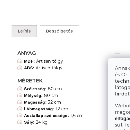
Leírás
Beszélgetés
ANYAG
Artisan tölgy
MDF:
Artisan tölgy
Annak
ABS:
és Ön 
MÉRETEK
techn
látoga
80 cm
Szélesség:
hirde
80 cm
Mélység:
32 cm
Magasság:
Webol
12 cm
Lábmagasság:
megosz
1,6 cm
Asztallap szélessége:
elfog
24 kg
Súly:
süti f