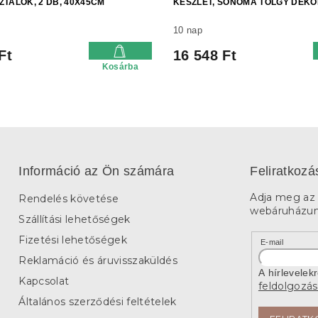
TALOK, 2 DB, 40X45CM
KÉSZLET, SONOMA TÖLGY DEK
10 nap
Ft
16 548 Ft
Kosárba
Információ az Ön számára
Feliratkozá
Adja meg az 
Rendelés követése
webáruházunk
Szállítási lehetőségek
Fizetési lehetőségek
E-mail
Reklamáció és áruvisszaküldés
A hírlevelek
Kapcsolat
feldolgozás
Általános szerződési feltételek