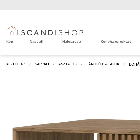
Ugrás
a
fő
tartalomhoz
Kert
Nappali
Hálószoba
Konyha és étkező
KEZDŐLAP
NAPPALI
ASZTALOK
TÁROLÓASZTALOK
DOHÁN