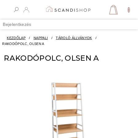
Ugrás
a
KOSÁR
fő
tartalomhoz
Bejelentkezés
KEZDŐLAP
/
NAPPALI
/
TÁROLÓ ÁLLVÁNYOK
/
RAKODÓPOLC, OLSEN A
RAKODÓPOLC, OLSEN A