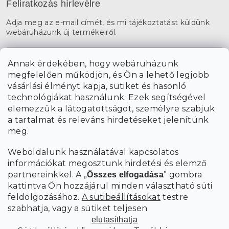
Feliratkozás hírlevélre
Adja meg az e-mail címét, és mi tájékoztatást küldünk
webáruházunk új termékeiről.
E-mail
Annak érdekében, hogy webáruházunk
megfelelően működjön, és Ön a lehető legjobb
a személyes
A hírlevelekre való feliratkozással egyetértek
vásárlási élményt kapja, sütiket és hasonló
adatok feldolgozásával
.
technológiákat használunk. Ezek segítségével
elemezzük a látogatottságot, személyre szabjuk
FELIRATKOZÁS
a tartalmat és releváns hirdetéseket jelenítünk
meg.
Weboldalunk használatával kapcsolatos
információkat megosztunk hirdetési és elemző
partnereinkkel. A „
” gombra
Összes elfogadása
kattintva Ön hozzájárul minden választható süti
feldolgozásához.
A sütibeállításokat
testre
szabhatja, vagy a sütiket teljesen
elutasíthatja