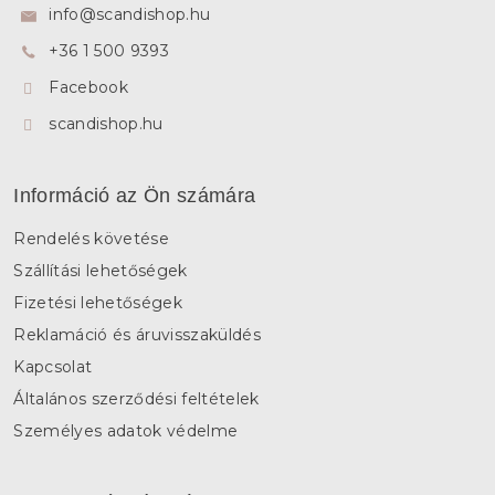
l
info
@
scandishop.hu
é
+36 1 500 9393
c
Facebook
scandishop.hu
Információ az Ön számára
Rendelés követése
Szállítási lehetőségek
Fizetési lehetőségek
Reklamáció és áruvisszaküldés
Kapcsolat
Általános szerződési feltételek
Személyes adatok védelme