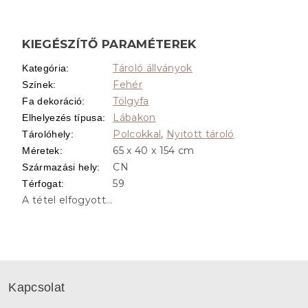
KIEGÉSZÍTŐ PARAMÉTEREK
Tároló állványok
Kategória
:
Fehér
Színek
:
Tölgyfa
Fa dekoráció
:
Lábakon
Elhelyezés típusa
:
Polcokkal
,
Nyitott tároló
Tárolóhely
:
65 x 40 x 154 cm
Méretek
:
CN
Származási hely
:
59
Térfogat
:
A tétel elfogyott…
L
á
Kapcsolat
b