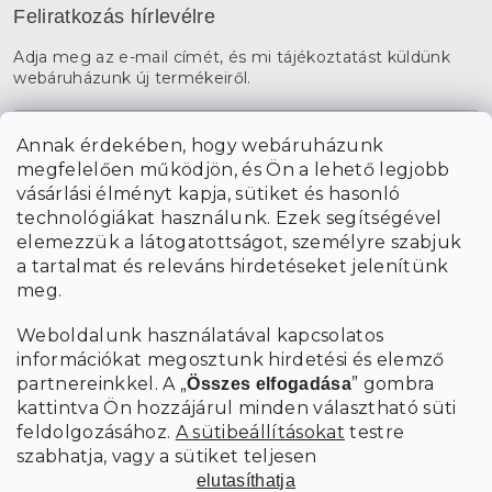
Feliratkozás hírlevélre
Adja meg az e-mail címét, és mi tájékoztatást küldünk
webáruházunk új termékeiről.
E-mail
Annak érdekében, hogy webáruházunk
megfelelően működjön, és Ön a lehető legjobb
a személyes
A hírlevelekre való feliratkozással egyetértek
vásárlási élményt kapja, sütiket és hasonló
adatok feldolgozásával
.
technológiákat használunk. Ezek segítségével
elemezzük a látogatottságot, személyre szabjuk
FELIRATKOZÁS
a tartalmat és releváns hirdetéseket jelenítünk
meg.
Weboldalunk használatával kapcsolatos
információkat megosztunk hirdetési és elemző
partnereinkkel. A „
” gombra
Összes elfogadása
kattintva Ön hozzájárul minden választható süti
feldolgozásához.
A sütibeállításokat
testre
szabhatja, vagy a sütiket teljesen
elutasíthatja