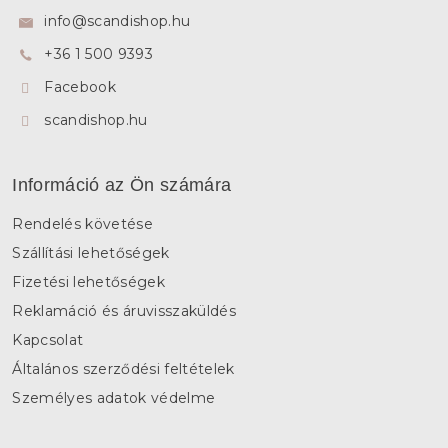
l
info
@
scandishop.hu
é
+36 1 500 9393
c
Facebook
scandishop.hu
Információ az Ön számára
Rendelés követése
Szállítási lehetőségek
Fizetési lehetőségek
Reklamáció és áruvisszaküldés
Kapcsolat
Általános szerződési feltételek
Személyes adatok védelme