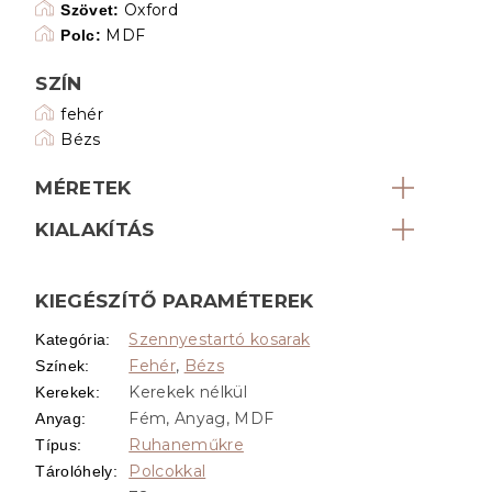
Oxford
Szövet:
MDF
Polc:
SZÍN
fehér
Bézs
MÉRETEK
KIALAKÍTÁS
KIEGÉSZÍTŐ PARAMÉTEREK
Szennyestartó kosarak
Kategória
:
Fehér
,
Bézs
Színek
:
Kerekek nélkül
Kerekek
:
Fém, Anyag, MDF
Anyag
:
Ruhaneműkre
Típus
:
Polcokkal
Tárolóhely
: