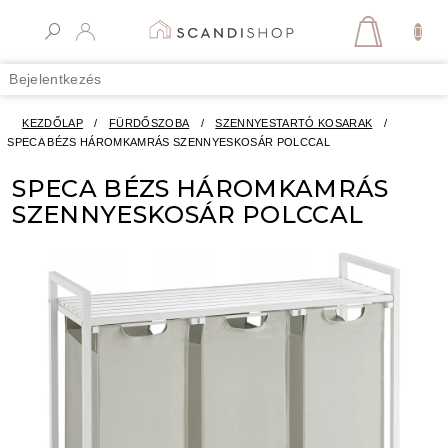
Ugrás
a
KOSÁR
fő
tartalomhoz
Bejelentkezés
KEZDŐLAP
/
FÜRDŐSZOBA
/
SZENNYESTARTÓ KOSARAK
/
SPECA BÉZS HÁROMKAMRÁS SZENNYESKOSÁR POLCCAL
SPECA BÉZS HÁROMKAMRÁS
SZENNYESKOSÁR POLCCAL