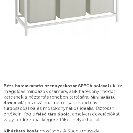
ideális
Bézs háromkamrás szennyeskosár SPECA polccal
megoldás mindazok számára, akik hatékony módot
keresnek a háztartás rendben tartására.
Minimalista
világos dizájnnal nem csak skandináv
dizájn
fürdőszobákba és mosókonyhákba ideális. Biztosan
értékelni fogja
, amelyen dekorációkat
felső tárolópolc
vagy fürdőszobai kiegészítőket helyezhet el.
mosáshoz A Speca masszív
Kihúzható kosár