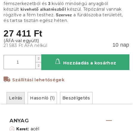
fémszerkezetből és
kiváló minőségű anyagból
3
készült
készül. Tépőzárral vannak
kivehető alkatrészből
rögzítve a fém testhez.
a fürdőszoba területét,
Szervez
és tartsa tisztán egész héten.
27 411 Ft
10 nap
21 583 Ft ÁFA nélkül
Hozzáadás a kosárhoz
Szállítási lehetőségek
Leírás
Hasonló (1)
Beszélgetés
ANYAG
acél
Keret: