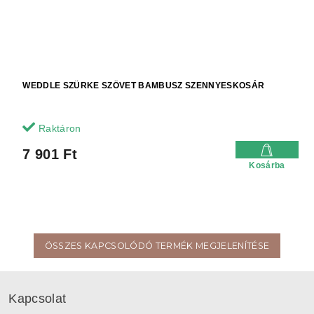
WEDDLE SZÜRKE SZÖVET BAMBUSZ SZENNYESKOSÁR
Raktáron
7 901 Ft
Kosárba
ÖSSZES KAPCSOLÓDÓ TERMÉK MEGJELENÍTÉSE
L
á
Kapcsolat
b