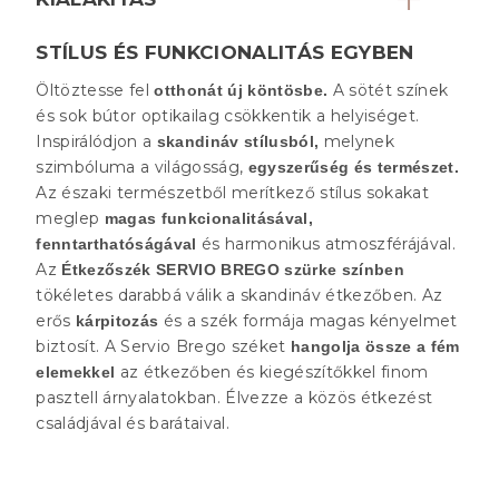
STÍLUS ÉS FUNKCIONALITÁS EGYBEN
Öltöztesse fel
A sötét színek
otthonát új köntösbe.
és sok bútor optikailag csökkentik a helyiséget.
Inspirálódjon a
melynek
skandináv stílusból,
szimbóluma a világosság,
egyszerűség és természet.
Az északi természetből merítkező stílus sokakat
meglep
magas funkcionalitásával,
és harmonikus atmoszférájával.
fenntarthatóságával
Az
Étkezőszék SERVIO BREGO szürke színben
tökéletes darabbá válik a skandináv étkezőben. Az
erős
és a szék formája magas kényelmet
kárpitozás
biztosít. A Servio Brego széket
hangolja össze a fém
az étkezőben és kiegészítőkkel finom
elemekkel
pasztell árnyalatokban. Élvezze a közös étkezést
családjával és barátaival.