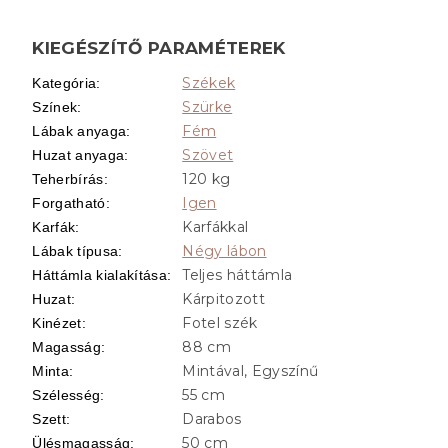
KIEGÉSZÍTŐ PARAMÉTEREK
Székek
Kategória
:
Szürke
Színek
:
Fém
Lábak anyaga
:
Szövet
Huzat anyaga
:
120 kg
Teherbírás
:
Igen
Forgatható
:
Karfákkal
Karfák
:
Négy lábon
Lábak típusa
:
Teljes háttámla
Háttámla kialakítása
:
Kárpitozott
Huzat
:
Fotel szék
Kinézet
:
88 cm
Magasság
:
Mintával, Egyszínű
Minta
:
55 cm
Szélesség
:
Darabos
Szett
:
50 cm
Ülésmagasság
: