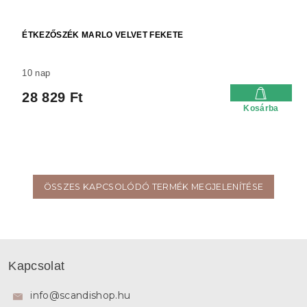
ÉTKEZŐSZÉK MARLO VELVET FEKETE
10 nap
28 829 Ft
Kosárba
ÖSSZES KAPCSOLÓDÓ TERMÉK MEGJELENÍTÉSE
L
á
Kapcsolat
b
l
info
@
scandishop.hu
é