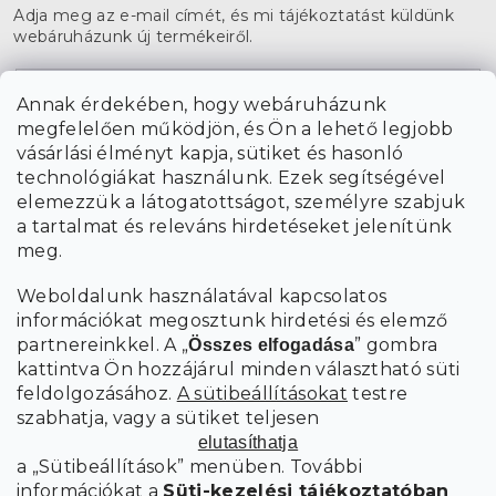
Adja meg az e-mail címét, és mi tájékoztatást küldünk
webáruházunk új termékeiről.
E-mail
Annak érdekében, hogy webáruházunk
megfelelően működjön, és Ön a lehető legjobb
a személyes
A hírlevelekre való feliratkozással egyetértek
vásárlási élményt kapja, sütiket és hasonló
adatok feldolgozásával
.
technológiákat használunk. Ezek segítségével
elemezzük a látogatottságot, személyre szabjuk
FELIRATKOZÁS
a tartalmat és releváns hirdetéseket jelenítünk
meg.
Weboldalunk használatával kapcsolatos
információkat megosztunk hirdetési és elemző
partnereinkkel. A „
” gombra
Összes elfogadása
kattintva Ön hozzájárul minden választható süti
feldolgozásához.
A sütibeállításokat
testre
szabhatja, vagy a sütiket teljesen
elutasíthatja
a „Sütibeállítások” menüben. További
információkat a
Süti-kezelési tájékoztatóban