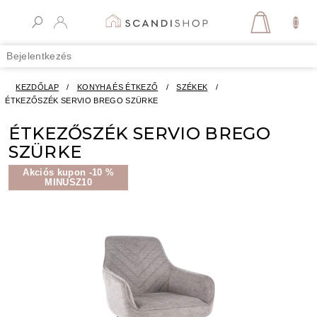
Ugrás
a
KOSÁR
fő
tartalomhoz
Bejelentkezés
KEZDŐLAP
/
KONYHA ÉS ÉTKEZŐ
/
SZÉKEK
/
ÉTKEZŐSZÉK SERVIO BREGO SZÜRKE
ÉTKEZŐSZÉK SERVIO BREGO
SZÜRKE
Akciós kupon -10 %
MINUSZ10