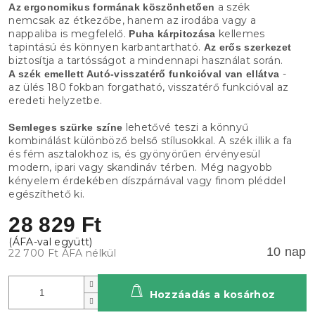
a szék
Az ergonomikus formának köszönhetően
nemcsak az étkezőbe, hanem az irodába vagy a
nappaliba is megfelelő.
kellemes
Puha kárpitozása
tapintású és könnyen karbantartható.
Az erős szerkezet
biztosítja a tartósságot a mindennapi használat során.
-
A szék emellett Autó-visszatérő funkcióval van ellátva
az ülés 180 fokban forgatható, visszatérő funkcióval az
eredeti helyzetbe.
lehetővé teszi a könnyű
Semleges szürke színe
kombinálást különböző belső stílusokkal. A szék illik a fa
és fém asztalokhoz is, és gyönyörűen érvényesül
modern, ipari vagy skandináv térben. Még nagyobb
kényelem érdekében díszpárnával vagy finom pléddel
egészíthető ki.
28 829 Ft
10 nap
22 700 Ft ÁFA nélkül
Hozzáadás a kosárhoz