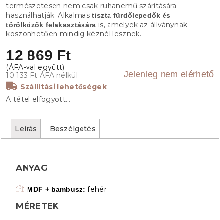
természetesen nem csak ruhanemű szárítására
használhatják. Alkalmas
tiszta fürdőlepedők és
is, amelyek az állványnak
törölközők felakasztására
köszönhetően mindig kéznél lesznek.
12 869 Ft
Jelenleg nem elérhető
10 133 Ft ÁFA nélkül
Szállítási lehetőségek
A tétel elfogyott…
Leírás
Beszélgetés
ANYAG
fehér
MDF + bambusz:
MÉRETEK