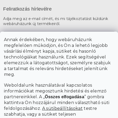
Feliratkozás hírlevélre
Adja meg az e-mail címét, és mi tájékoztatást küldünk
webáruházunk új termékeiről.
E-mail
Annak érdekében, hogy webáruházunk
megfelelően működjön, és Ön a lehető legjobb
a személyes
A hírlevelekre való feliratkozással egyetértek
vásárlási élményt kapja, sütiket és hasonló
adatok feldolgozásával
.
technológiákat használunk. Ezek segítségével
elemezzük a látogatottságot, személyre szabjuk
FELIRATKOZÁS
a tartalmat és releváns hirdetéseket jelenítünk
meg.
Weboldalunk használatával kapcsolatos
információkat megosztunk hirdetési és elemző
partnereinkkel. A „
” gombra
Összes elfogadása
kattintva Ön hozzájárul minden választható süti
feldolgozásához.
A sütibeállításokat
testre
szabhatja, vagy a sütiket teljesen