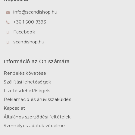
b
l
info
@
scandishop.hu
é
+36 1 500 9393
c
Facebook
scandishop.hu
Információ az Ön számára
Rendelés követése
Szállítási lehetőségek
Fizetési lehetőségek
Reklamáció és áruvisszaküldés
Kapcsolat
Általános szerződési feltételek
Személyes adatok védelme