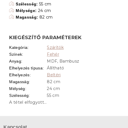
55 cm
Szélesség:
24 cm
Mélysége:
82 cm
Magasság:
KIEGÉSZÍTŐ PARAMÉTEREK
Szárítók
Kategória
:
Fehér
Színek
:
MDF, Bambusz
Anyag
:
Állítható
Elhelyezés típusa
:
Beltéri
Elhelyezés
:
82 cm
Magasság
:
24 cm
Mélység
:
55 cm
Szélesség
:
A tétel elfogyott…
L
á
Kapcsolat