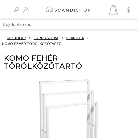
Ugrás
a
KOSÁR
fő
tartalomhoz
Bejelentkezés
KEZDŐLAP
/
FÜRDŐSZOBA
/
SZÁRÍTÓK
/
KOMO FEHÉR TÖRÖLKÖZŐTARTÓ
KOMO FEHÉR
TÖRÖLKÖZŐTARTÓ