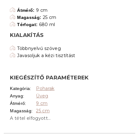
9 cm
Átmérő:
25 cm
Magasság:
680 ml
Térfogat:
KIALAKÍTÁS
Többnyelvű szöveg
Javasoljuk a kézi tisztítást
KIEGÉSZÍTŐ PARAMÉTEREK
Poharak
Kategória
:
Üveg
Anyag
:
9 cm
Átmérő
:
25 cm
Magasság
:
A tétel elfogyott…