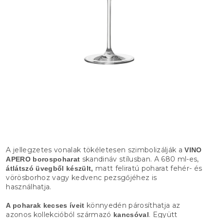
A jellegzetes vonalak tökéletesen szimbolizálják a
VINO
skandináv stílusban. A 680 ml-es,
APERO borospoharat
matt feliratú poharat fehér- és
átlátszó üvegből készült,
vörösborhoz vagy kedvenc pezsgőjéhez is
használhatja.
könnyedén párosíthatja az
A poharak kecses íveit
azonos kollekcióból származó
. Együtt
kancsóval