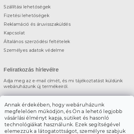
Szállítási lehetőségek
Fizetési lehetőségek
Reklamáció és áruvisszaküldés
Kapcsolat
Általános szerződési feltételek
Személyes adatok védelme
Feliratkozás hírlevélre
Adja meg az e-mail címét, és mi tájékoztatást küldünk
webáruházunk új termékeiről.
E-mail
Annak érdekében, hogy webáruházunk
megfelelően működjön, és Ön a lehető legjobb
a személyes
A hírlevelekre való feliratkozással egyetértek
vásárlási élményt kapja, sütiket és hasonló
adatok feldolgozásával
.
technológiákat használunk. Ezek segítségével
elemezzük a látogatottságot, személyre szabjuk
FELIRATKOZÁS