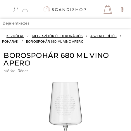
Ugrás
a
KOSÁR
fő
tartalomhoz
Bejelentkezés
KEZDŐLAP
/
KIEGÉSZÍTŐK ÉS DEKORÁCIÓK
/
ASZTALTERÍTÉS
/
POHARAK
/
BOROSPOHÁR 680 ML VINO APERO
BOROSPOHÁR 680 ML VINO
APERO
Márka:
Räder