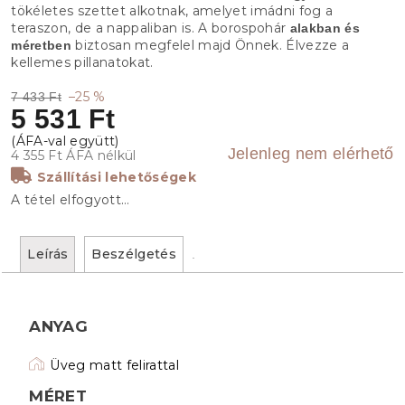
tökéletes szettet alkotnak, amelyet imádni fog a
teraszon, de a nappaliban is. A borospohár
alakban és
biztosan megfelel majd Önnek. Élvezze a
méretben
kellemes pillanatokat.
–25 %
7 433 Ft
5 531 Ft
Jelenleg nem elérhető
4 355 Ft ÁFA nélkül
Szállítási lehetőségek
A tétel elfogyott…
Leírás
Beszélgetés
ANYAG
Üveg matt felirattal
MÉRET