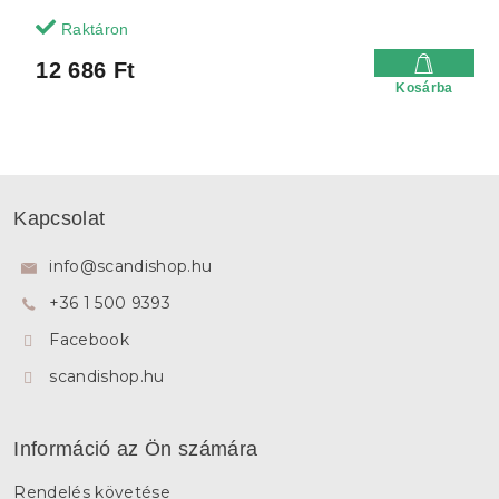
Raktáron
12 686 Ft
Kosárba
L
á
Kapcsolat
b
l
info
@
scandishop.hu
é
+36 1 500 9393
c
Facebook
scandishop.hu
Információ az Ön számára
Rendelés követése