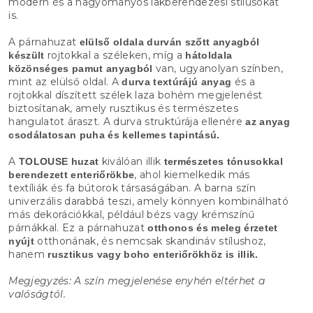
modern és a hagyományos lakberendezési stílusokat
is.
A párnahuzat
elülső oldala durván szőtt anyagból
rojtokkal a széleken, míg a
készült
hátoldala
van, ugyanolyan színben,
közönséges pamut anyagból
mint az elülső oldal. A
és a
durva textúrájú anyag
rojtokkal díszített szélek laza bohém megjelenést
biztosítanak, amely rusztikus és természetes
hangulatot áraszt. A durva struktúrája ellenére
az anyag
csodálatosan puha és kellemes tapintású.
A
kiválóan illik
TOLOUSE huzat
természetes tónusokkal
, ahol kiemelkedik más
berendezett enteriőrökbe
textíliák és fa bútorok társaságában. A barna szín
univerzális darabbá teszi, amely könnyen kombinálható
más dekorációkkal, például bézs vagy krémszínű
párnákkal. Ez a párnahuzat
otthonos és meleg érzetet
otthonának, és nemcsak skandináv stílushoz,
nyújt
hanem
rusztikus vagy boho enteriőrökhöz is illik.
Megjegyzés: A szín megjelenése enyhén eltérhet a
valóságtól.