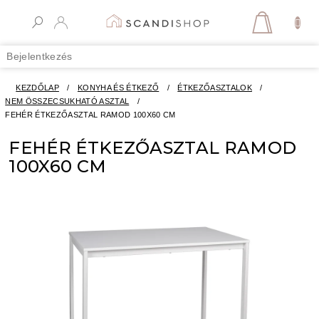
Ugrás
a
KOSÁR
fő
tartalomhoz
Bejelentkezés
KEZDŐLAP
/
KONYHA ÉS ÉTKEZŐ
/
ÉTKEZŐASZTALOK
/
NEM ÖSSZECSUKHATÓ ASZTAL
/
FEHÉR ÉTKEZŐASZTAL RAMOD 100X60 CM
FEHÉR ÉTKEZŐASZTAL RAMOD
100X60 CM