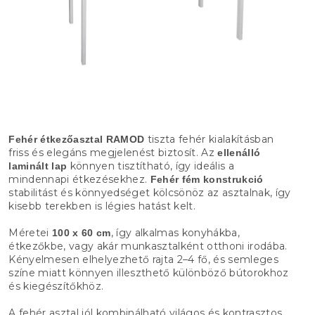
tiszta fehér kialakításban
Fehér étkezőasztal RAMOD
friss és elegáns megjelenést biztosít. Az
ellenálló
könnyen tisztítható, így ideális a
laminált lap
mindennapi étkezésekhez.
Fehér fém konstrukció
stabilitást és könnyedséget kölcsönöz az asztalnak, így
kisebb terekben is légies hatást kelt.
Méretei
, így alkalmas konyhákba,
100 x 60 cm
étkezőkbe, vagy akár munkasztalként otthoni irodába.
Kényelmesen elhelyezhető rajta 2–4 fő, és semleges
színe miatt könnyen illeszthető különböző bútorokhoz
és kiegészítőkhöz.
A fehér asztal jól kombinálható világos és kontrasztos