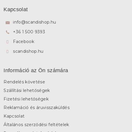
L
á
Kapcsolat
b
l
info
@
scandishop.hu
é
+36 1 500 9393
c
Facebook
scandishop.hu
Információ az Ön számára
Rendelés követése
Szállítási lehetőségek
Fizetési lehetőségek
Reklamáció és áruvisszaküldés
Kapcsolat
Általános szerződési feltételek