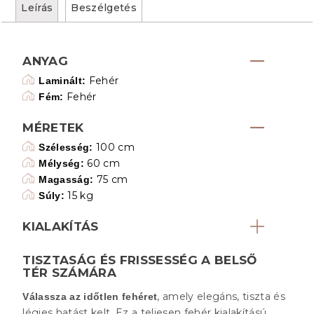
Leírás
Beszélgetés
ANYAG
Fehér
Laminált:
Fehér
Fém:
MÉRETEK
100 cm
Szélesség:
60 cm
Mélység:
75 cm
Magasság:
15 kg
Súly:
KIALAKÍTÁS
TISZTASÁG ÉS FRISSESSÉG A BELSŐ
TÉR SZÁMÁRA
, amely elegáns, tiszta és
Válassza az időtlen fehéret
légies hatást kelt. Ez a teljesen fehér kialakítású