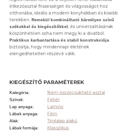
étkezőasztal frissességet és világosságot hoz
otthonába, ideális a modern konyhákban és kisebb
terekben.
Remekül kombinálható bármilyen színű
, és univerzalitásának
székekkel és kiegészítőkkel
köszönhetően soha nem megy ki a divatból.
Praktikus karbantartása és stabil konstrukciója
biztosítja, hogy mindennapi életének
elengedhetetlen részévé válik.
KIEGÉSZÍTŐ PARAMÉTEREK
Nem összecsukható asztal
Kategória
:
Fehér
Színek
:
Lamino
Lap anyaga
:
Fém
Lábak anyaga
:
Téglalap alakú
Alak
:
Klasszikus
Lábak formája
: