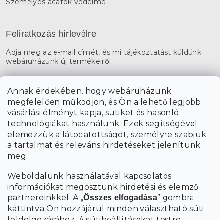
Személyes adatok védelme
Feliratkozás hírlevélre
Adja meg az e-mail címét, és mi tájékoztatást küldünk
webáruházunk új termékeiről.
E-mail
Annak érdekében, hogy webáruházunk
megfelelően működjön, és Ön a lehető legjobb
a személyes
A hírlevelekre való feliratkozással egyetértek
vásárlási élményt kapja, sütiket és hasonló
adatok feldolgozásával
.
technológiákat használunk. Ezek segítségével
elemezzük a látogatottságot, személyre szabjuk
FELIRATKOZÁS
a tartalmat és releváns hirdetéseket jelenítünk
meg.
Weboldalunk használatával kapcsolatos
információkat megosztunk hirdetési és elemző
partnereinkkel. A „
” gombra
Összes elfogadása
kattintva Ön hozzájárul minden választható süti
feldolgozásához.
A sütibeállításokat
testre