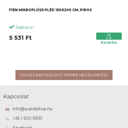
FIEN MIKROPLÜSS PLÉD 150X200 CM, PIROS
Raktáron
5 531 Ft
Kosárba
ÖSSZES KAPCSOLÓDÓ TERMÉK MEGJELENÍTÉSE
L
á
Kapcsolat
b
l
info
@
scandishop.hu
é
+36 1 500 9393
c
Facebook