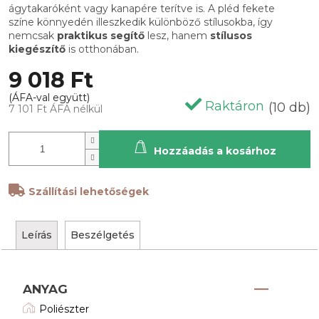
ágytakaróként vagy kanapére terítve is. A pléd fekete
színe könnyedén illeszkedik különböző stílusokba, így
nemcsak
praktikus segítő
lesz, hanem
stílusos
kiegészítő
is otthonában.
9 018 Ft
Raktáron
(10 db)
7 101 Ft ÁFA nélkül
Hozzáadás a kosárhoz
Szállítási lehetőségek
Leírás
Beszélgetés
ANYAG
Poliészter