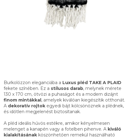
Burkolózzon eleganciába a
Luxus pléd TAKE A PLAID
fekete színében. Ez a
stílusos darab
, melynek mérete
130 x 170 cm, ötvözi a puhaságot és a modern dizájnt
finom mintákkal
, amelyek kiválóan kiegészítik otthonát.
A
dekoratív rojtok
egyedi bájt kölcsönöznek a plédnek,
és időtlen megjelenést biztosítanak.
A pléd ideális hűvös estékre, amikor kényelmesen
melenget a kanapén vagy a fotelben pihenve. A
kiváló
kialakításának
köszönhetően remekül használható