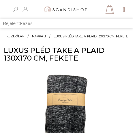
Ugrás
a
KOSÁR
fő
tartalomhoz
Bejelentkezés
KEZDŐLAP
/
NAPPALI
/
LUXUS PLÉD TAKE A PLAID 130X170 CM, FEKETE
LUXUS PLÉD TAKE A PLAID
130X170 CM, FEKETE