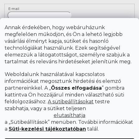
E-mail
A hírlevelekre való feliratkozással egyetértek
a
Annak érdekében, hogy webáruházunk
személyes adatok feldolgozásával
.
megfelelően működjön, és Ön a lehető legjobb
vásárlási élményt kapja, sütiket és hasonló
FELIRATKOZÁS
technológiákat használunk. Ezek segítségével
elemezzük a látogatottságot, személyre szabjuk a
tartalmat és releváns hirdetéseket jelenítünk meg.
Weboldalunk használatával kapcsolatos
információkat megosztunk hirdetési és elemző
partnereinkkel. A „
Összes elfogadása
” gombra
kattintva Ön hozzájárul minden választható süti
feldolgozásához.
A sütibeállításokat
testre
szabhatja, vagy a sütiket teljesen
elutasíthatja
a „Sütibeállítások” menüben. További információkat
a
Süti-kezelési tájékoztatóban
talál.
Copyright 2026
SCANDIshop.hu
. Minden jog fenntartva.
Süti