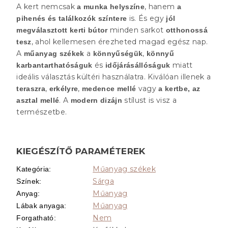
A kert nemcsak
, hanem
a munka helyszíne
a
is. És egy
pihenés és találkozók színtere
jól
minden sarkot
megválasztott kerti bútor
otthonossá
, ahol kellemesen érezheted magad egész nap.
tesz
A
a
,
műanyag székek
könnyűségük
könnyű
és
miatt
karbantarthatóságuk
időjárásállóságuk
ideális választás kültéri használatra. Kiválóan illenek a
,
,
vagy
teraszra
erkélyre
medence mellé
a kertbe, az
. A
stílust is visz a
asztal mellé
modern dizájn
természetbe.
KIEGÉSZÍTŐ PARAMÉTEREK
Műanyag székek
Kategória
:
Sárga
Színek
:
Műanyag
Anyag
:
Műanyag
Lábak anyaga
:
Nem
Forgatható
: