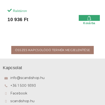
Raktáron
10 936 Ft
Kosárba
ÖSSZES KAPCSOLÓDÓ TERMÉK MEGJELENÍTÉSE
L
á
Kapcsolat
b
l
info
@
scandishop.hu
é
+36 1 500 9393
c
Facebook
scandishop.hu