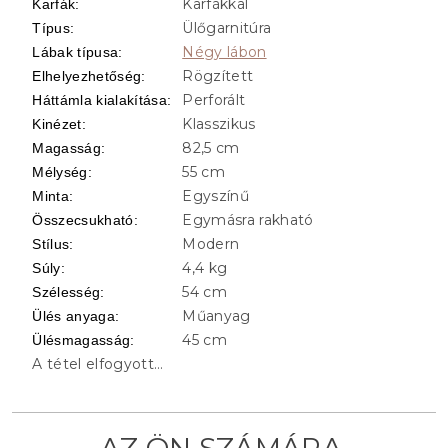
Karfákkal
Karfák
:
Ülőgarnitúra
Típus
:
Négy lábon
Lábak típusa
:
Rögzített
Elhelyezhetőség
:
Perforált
Háttámla kialakítása
:
Klasszikus
Kinézet
:
82,5 cm
Magasság
:
55 cm
Mélység
:
Egyszínű
Minta
:
Egymásra rakható
Összecsukható
:
Modern
Stílus
:
4,4 kg
Súly
:
54 cm
Szélesség
:
Műanyag
Ülés anyaga
:
45 cm
Ülésmagasság
:
A tétel elfogyott…