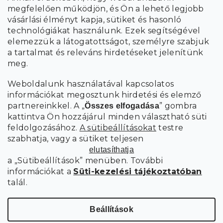
megfelelően működjön, és Ön a lehető legjobb
a személyes
A hírlevelekre való feliratkozással egyetértek
vásárlási élményt kapja, sütiket és hasonló
adatok feldolgozásával
.
technológiákat használunk. Ezek segítségével
elemezzük a látogatottságot, személyre szabjuk
FELIRATKOZÁS
a tartalmat és releváns hirdetéseket jelenítünk
meg.
Weboldalunk használatával kapcsolatos
információkat megosztunk hirdetési és elemző
partnereinkkel. A „
” gombra
Összes elfogadása
kattintva Ön hozzájárul minden választható süti
feldolgozásához.
A sütibeállításokat
testre
szabhatja, vagy a sütiket teljesen
elutasíthatja
a „Sütibeállítások” menüben. További
információkat a
Süti-kezelési tájékoztatóban
talál.
Süti
Copyright 2026
SCANDIshop.hu
. Minden jog fenntartva.
beállítások szerkesztése
Beállítások