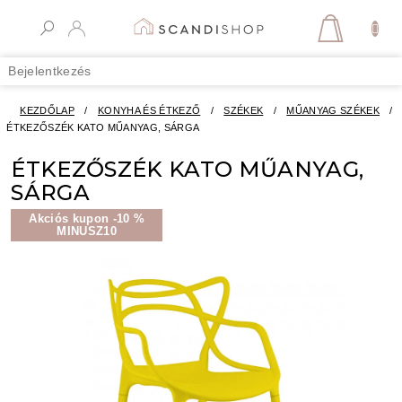
Ugrás
a
KOSÁR
fő
tartalomhoz
Bejelentkezés
KEZDŐLAP
/
KONYHA ÉS ÉTKEZŐ
/
SZÉKEK
/
MŰANYAG SZÉKEK
/
ÉTKEZŐSZÉK KATO MŰANYAG, SÁRGA
ÉTKEZŐSZÉK KATO MŰANYAG,
SÁRGA
Akciós kupon -10 %
MINUSZ10