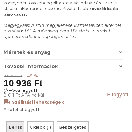
könnyedén összehangolhatod a skandináv és az ipari
stílusú lakberendezéssel is. Kiváló darab
kávézókba és
bárokba is.
Megjegyzés: A szín megjelenése kismértékben eltérhet
a valóságtól. A műanyag nem UV-stabil, a széket
ajánlott védeni a napsugárzástól.
Méretek és anyag
További információk
–48 %
21 396 Ft
10 936 Ft
Elfogyott
8 611 Ft ÁFA nélkül
Szállítási lehetőségek
A tétel elfogyott…
Leírás
Videók (1)
Beszélgetés