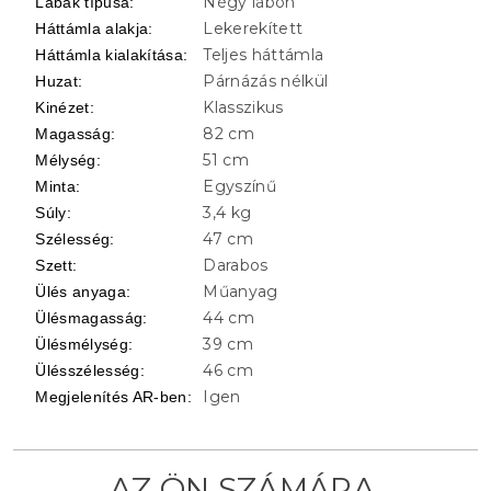
Négy lábon
Lábak típusa
:
Lekerekített
Háttámla alakja
:
Teljes háttámla
Háttámla kialakítása
:
Párnázás nélkül
Huzat
:
Klasszikus
Kinézet
:
82 cm
Magasság
:
51 cm
Mélység
:
Egyszínű
Minta
:
3,4 kg
Súly
:
47 cm
Szélesség
:
Darabos
Szett
:
Műanyag
Ülés anyaga
:
44 cm
Ülésmagasság
:
39 cm
Ülésmélység
:
46 cm
Ülésszélesség
:
Igen
Megjelenítés AR-ben
: