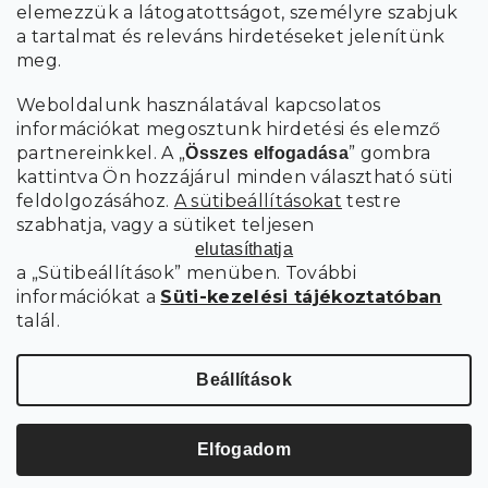
elemezzük a látogatottságot, személyre szabjuk
FELIRATKOZÁS
a tartalmat és releváns hirdetéseket jelenítünk
meg.
Weboldalunk használatával kapcsolatos
információkat megosztunk hirdetési és elemző
partnereinkkel. A „
” gombra
Összes elfogadása
kattintva Ön hozzájárul minden választható süti
feldolgozásához.
A sütibeállításokat
testre
szabhatja, vagy a sütiket teljesen
elutasíthatja
a „Sütibeállítások” menüben. További
információkat a
Süti-kezelési tájékoztatóban
talál.
Süti
Copyright 2026
SCANDIshop.hu
. Minden jog fenntartva.
beállítások szerkesztése
Beállítások
Shoptet Premium készítette
Elfogadom