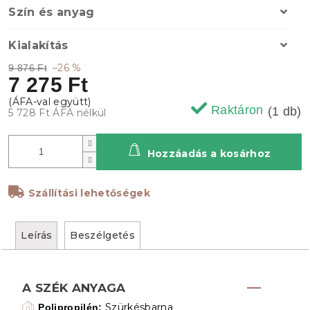
Szín és anyag
Kialakítás
–26 %
9 876 Ft
7 275 Ft
Raktáron
(1 db)
5 728 Ft ÁFA nélkül
Hozzáadás a kosárhoz
Szállítási lehetőségek
Leírás
Beszélgetés
A SZÉK ANYAGA
Szürkésbarna
Polipropilén: