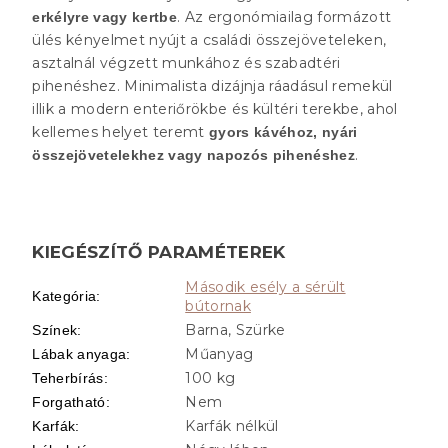
. Az ergonómiailag formázott
erkélyre vagy kertbe
ülés kényelmet nyújt a családi összejöveteleken,
asztalnál végzett munkához és szabadtéri
pihenéshez. Minimalista dizájnja ráadásul remekül
illik a modern enteriőrökbe és kültéri terekbe, ahol
kellemes helyet teremt
gyors kávéhoz, nyári
.
összejövetelekhez vagy napozós pihenéshez
KIEGÉSZÍTŐ PARAMÉTEREK
Második esély a sérült
Kategória
:
bútornak
Barna, Szürke
Színek
:
Műanyag
Lábak anyaga
:
100 kg
Teherbírás
:
Nem
Forgatható
:
Karfák nélkül
Karfák
: