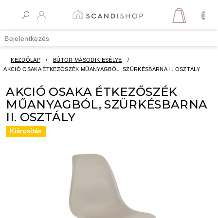
Ugrás
a
KOSÁR
fő
tartalomhoz
Bejelentkezés
KEZDŐLAP
/
BÚTOR MÁSODIK ESÉLYE
/
AKCIÓ OSAKA ÉTKEZŐSZÉK MŰANYAGBÓL, SZÜRKÉSBARNA II. OSZTÁLY
AKCIÓ OSAKA ÉTKEZŐSZÉK
MŰANYAGBÓL, SZÜRKÉSBARNA
II. OSZTÁLY
Kiárusítás