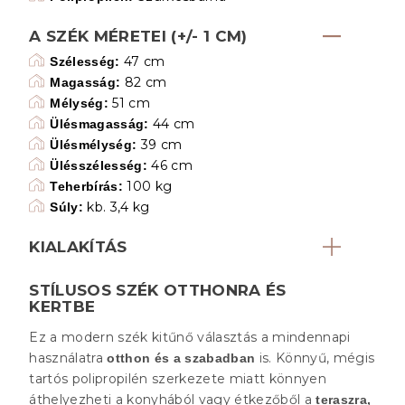
A SZÉK MÉRETEI (+/- 1 CM)
47 cm
Szélesség:
82 cm
Magasság:
51 cm
Mélység:
44 cm
Ülésmagasság:
39 cm
Ülésmélység:
46 cm
Ülésszélesség:
100 kg
Teherbírás:
kb. 3,4 kg
Súly:
KIALAKÍTÁS
STÍLUSOS SZÉK OTTHONRA ÉS
KERTBE
Ez a modern szék kitűnő választás a mindennapi
használatra
is. Könnyű, mégis
otthon és a szabadban
tartós polipropilén szerkezete miatt könnyen
áthelyezheti a konyhából vagy étkezőből a
teraszra,