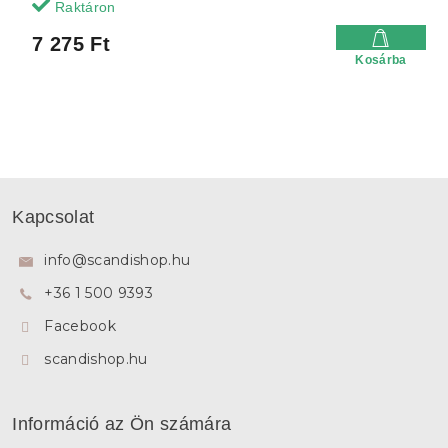
Raktáron
7 275 Ft
Kosárba
L
á
Kapcsolat
b
l
info
@
scandishop.hu
é
+36 1 500 9393
c
Facebook
scandishop.hu
Információ az Ön számára