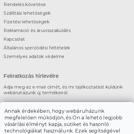
Rendelés követése
Szállítási lehetőségek
Fizetési lehetőségek
Reklamáció és áruvisszaküldés
Kapcsolat
Általános szerződési feltételek
Személyes adatok védelme
Feliratkozás hírlevélre
Adja meg az e-mail címét, és mi tájékoztatást küldünk
webáruházunk új termékeiről.
E-mail
Annak érdekében, hogy webáruházunk
megfelelően működjön, és Ön a lehető legjobb
a személyes
A hírlevelekre való feliratkozással egyetértek
vásárlási élményt kapja, sütiket és hasonló
adatok feldolgozásával
.
technológiákat használunk. Ezek segítségével