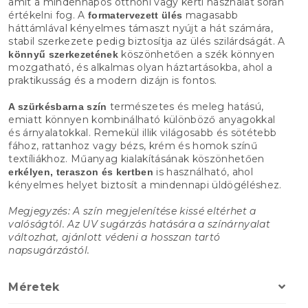
amit a mindennapos otthoni vagy kerti használat során
értékelni fog. A
magasabb
formatervezett ülés
háttámlával kényelmes támaszt nyújt a hát számára,
stabil szerkezete pedig biztosítja az ülés szilárdságát. A
köszönhetően a szék könnyen
könnyű szerkezetének
mozgatható, és alkalmas olyan háztartásokba, ahol a
praktikusság és a modern dizájn is fontos.
természetes és meleg hatású,
A szürkésbarna szín
emiatt könnyen kombinálható különböző anyagokkal
és árnyalatokkal. Remekül illik világosabb és sötétebb
fához, rattanhoz vagy bézs, krém és homok színű
textíliákhoz. Műanyag kialakításának köszönhetően
is használható, ahol
erkélyen, teraszon és kertben
kényelmes helyet biztosít a mindennapi üldögéléshez.
Megjegyzés: A szín megjelenítése kissé eltérhet a
valóságtól. Az UV sugárzás hatására a színárnyalat
változhat, ajánlott védeni a hosszan tartó
napsugárzástól.
Méretek