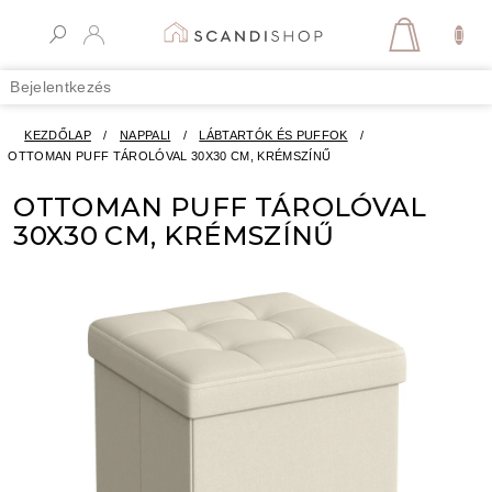
Ugrás
a
KOSÁR
fő
tartalomhoz
Bejelentkezés
KEZDŐLAP
/
NAPPALI
/
LÁBTARTÓK ÉS PUFFOK
/
OTTOMAN PUFF TÁROLÓVAL 30X30 CM, KRÉMSZÍNŰ
OTTOMAN PUFF TÁROLÓVAL
30X30 CM, KRÉMSZÍNŰ