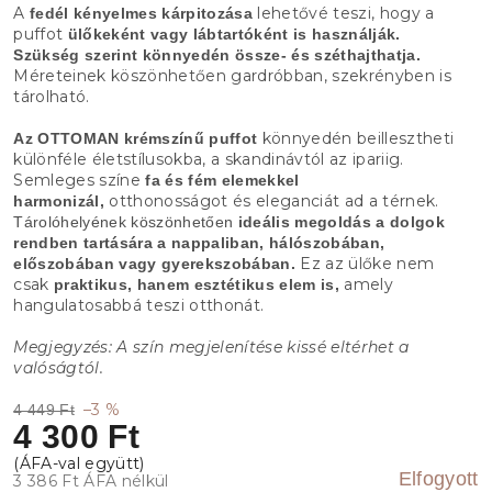
A
lehetővé teszi, hogy a
fedél kényelmes kárpitozása
puffot
ülőkeként vagy lábtartóként is használják.
Szükség szerint könnyedén össze- és széthajthatja.
Méreteinek köszönhetően gardróbban, szekrényben is
tárolható.
könnyedén beillesztheti
Az OTTOMAN krémszínű puffot
különféle életstílusokba, a skandinávtól az ipariig.
Semleges színe
fa és fém elemekkel
otthonosságot és eleganciát ad a térnek.
harmonizál,
Tárolóhelyének köszönhetően
ideális megoldás a dolgok
rendben tartására a nappaliban, hálószobában,
Ez az ülőke nem
előszobában vagy gyerekszobában.
csak
amely
praktikus, hanem esztétikus elem is,
hangulatosabbá teszi otthonát.
Megjegyzés: A szín megjelenítése kissé eltérhet a
valóságtól.
–3 %
4 449 Ft
4 300 Ft
Elfogyott
3 386 Ft ÁFA nélkül