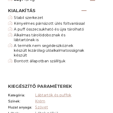
KIALAKÍTÁS
Stabil szerkezet
Kényelmes párnázott ülés foltvarrással
A puff összecsukható és újra tárolható
Alkalmas tárolódoboznak és
lábtartónak is
A termék nem segédeszköznek
készült kizárólag ülőalkalmatosságnak
készült
Bontott állapotban szállítjuk
KIEGÉSZÍTŐ PARAMÉTEREK
Lábtartók és puffok
Kategória
:
Krém
Színek
:
Szövet
Huzat anyaga
: