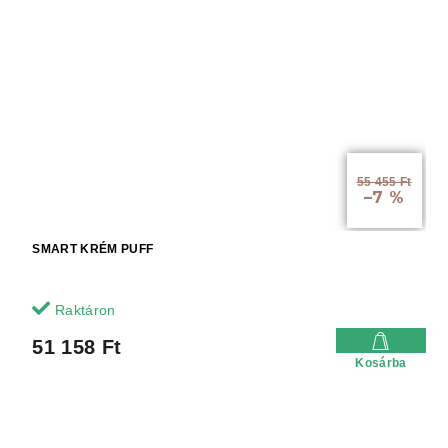
55 455 Ft
–7 %
SMART KRÉM PUFF
Raktáron
51 158 Ft
Kosárba