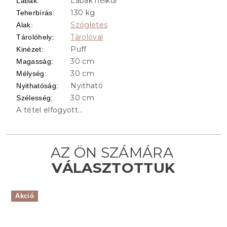
Lábak nélkül
Lábak
:
130 kg
Teherbírás
:
Szögletes
Alak
:
Tárolóval
Tárolóhely
:
Puff
Kinézet
:
30 cm
Magasság
:
30 cm
Mélység
:
Nyitható
Nyithatóság
:
30 cm
Szélesség
:
A tétel elfogyott…
Akció