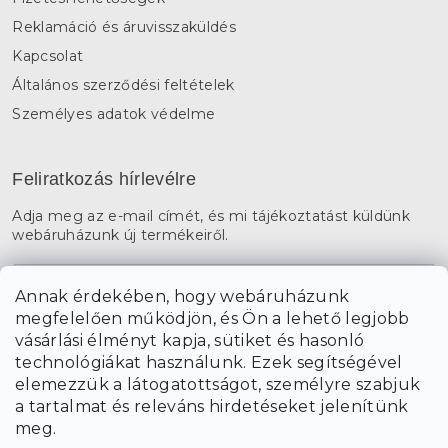
Reklamáció és áruvisszaküldés
Kapcsolat
Általános szerződési feltételek
Személyes adatok védelme
Feliratkozás hírlevélre
Adja meg az e-mail címét, és mi tájékoztatást küldünk
webáruházunk új termékeiről.
E-mail
Annak érdekében, hogy webáruházunk
megfelelően működjön, és Ön a lehető legjobb
a személyes
A hírlevelekre való feliratkozással egyetértek
vásárlási élményt kapja, sütiket és hasonló
adatok feldolgozásával
.
technológiákat használunk. Ezek segítségével
elemezzük a látogatottságot, személyre szabjuk
FELIRATKOZÁS
a tartalmat és releváns hirdetéseket jelenítünk
meg.