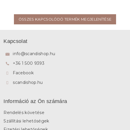
ÖSSZES KAPCSOLÓDÓ TERMÉK MEGJELENÍTÉSE
L
á
Kapcsolat
b
l
info
@
scandishop.hu
é
+36 1 500 9393
c
Facebook
scandishop.hu
Információ az Ön számára
Rendelés követése
Szállítási lehetőségek
Fizetési lehetőségek