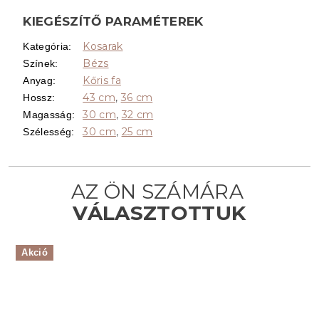
KIEGÉSZÍTŐ PARAMÉTEREK
Kosarak
Kategória
:
Bézs
Színek
:
Kőris fa
Anyag
:
43 cm
,
36 cm
Hossz
:
30 cm
,
32 cm
Magasság
:
30 cm
,
25 cm
Szélesség
:
Akció