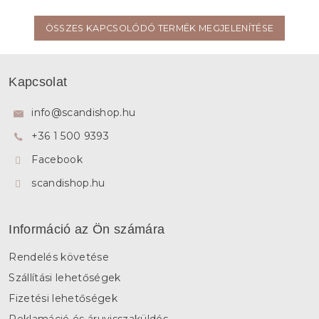
ÖSSZES KAPCSOLÓDÓ TERMÉK MEGJELENÍTÉSE
L
á
Kapcsolat
b
l
info
@
scandishop.hu
é
+36 1 500 9393
c
Facebook
scandishop.hu
Információ az Ön számára
Rendelés követése
Szállítási lehetőségek
Fizetési lehetőségek
Reklamáció és áruvisszaküldés