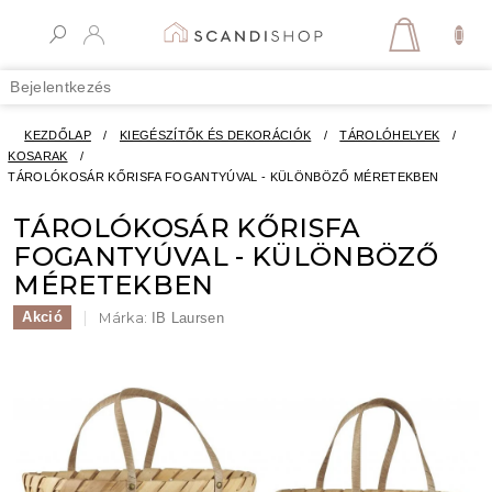
Ugrás
a
KOSÁR
fő
tartalomhoz
Bejelentkezés
KEZDŐLAP
/
KIEGÉSZÍTŐK ÉS DEKORÁCIÓK
/
TÁROLÓHELYEK
/
KOSARAK
/
TÁROLÓKOSÁR KŐRISFA FOGANTYÚVAL - KÜLÖNBÖZŐ MÉRETEKBEN
TÁROLÓKOSÁR KŐRISFA
FOGANTYÚVAL - KÜLÖNBÖZŐ
MÉRETEKBEN
Akció
Márka:
IB Laursen