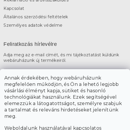
Kapcsolat
Általános szerződési feltételek
Személyes adatok védelme
Feliratkozás hírlevélre
Adja meg az e-mail címét, és mi tájékoztatást küldünk
webáruházunk új termékeiről.
E-mail
Annak érdekében, hogy webáruházunk
megfelelően működjön, és Ön a lehető legjobb
a személyes
A hírlevelekre való feliratkozással egyetértek
vásárlási élményt kapja, sütiket és hasonló
adatok feldolgozásával
.
technológiákat használunk. Ezek segítségével
elemezzük a látogatottságot, személyre szabjuk
FELIRATKOZÁS
a tartalmat és releváns hirdetéseket jelenítünk
meg.
Weboldalunk használatával kapcsolatos