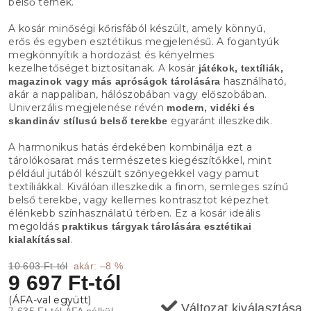
belső térnek.
A kosár minőségi kőrisfából készült, amely könnyű,
erős és egyben esztétikus megjelenésű. A fogantyúk
megkönnyítik a hordozást és kényelmes
kezelhetőséget biztosítanak. A kosár
játékok, textíliák,
használható,
magazinok vagy más apróságok tárolására
akár a nappaliban, hálószobában vagy előszobában.
Univerzális megjelenése révén
modern, vidéki és
egyaránt illeszkedik.
skandináv stílusú belső terekbe
A harmonikus hatás érdekében kombinálja ezt a
tárolókosarat más természetes kiegészítőkkel, mint
például jutából készült szőnyegekkel vagy pamut
textíliákkal. Kiválóan illeszkedik a finom, semleges színű
belső terekbe, vagy kellemes kontrasztot képezhet
élénkebb színhasználatú térben. Ez a kosár ideális
megoldás
praktikus tárgyak tárolására esztétikai
.
kialakítással
10 603 Ft-tól
akár: –8 %
9 697 Ft
-tól
Változat kiválasztása
7 635 Ft
-tól ÁFA nélkül