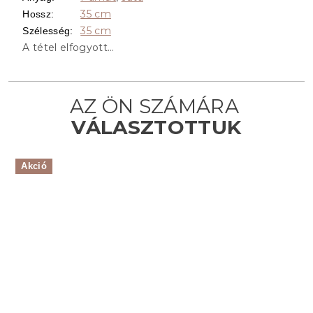
35 cm
Hossz
:
35 cm
Szélesség
:
A tétel elfogyott…
Akció