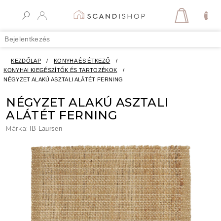
Ugrás
a
KOSÁR
fő
tartalomhoz
Bejelentkezés
KEZDŐLAP
/
KONYHA ÉS ÉTKEZŐ
/
KONYHAI KIEGÉSZÍTŐK ÉS TARTOZÉKOK
/
NÉGYZET ALAKÚ ASZTALI ALÁTÉT FERNING
NÉGYZET ALAKÚ ASZTALI
ALÁTÉT FERNING
Márka:
IB Laursen