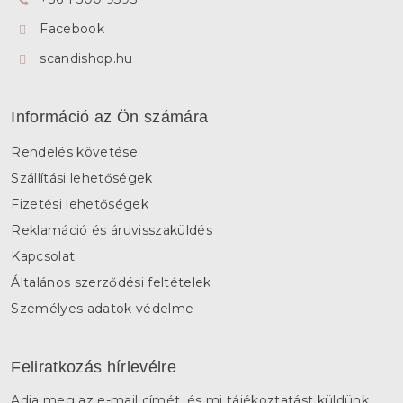
c
Facebook
scandishop.hu
Információ az Ön számára
Rendelés követése
Szállítási lehetőségek
Fizetési lehetőségek
Reklamáció és áruvisszaküldés
Kapcsolat
Általános szerződési feltételek
Személyes adatok védelme
Feliratkozás hírlevélre
Adja meg az e-mail címét, és mi tájékoztatást küldünk