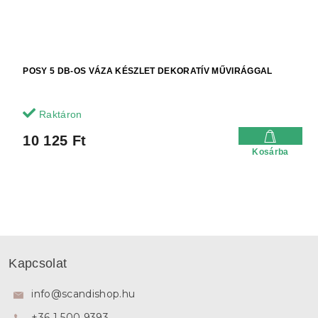
POSY 5 DB-OS VÁZA KÉSZLET DEKORATÍV MŰVIRÁGGAL
Raktáron
10 125 Ft
Kosárba
L
á
Kapcsolat
b
l
info
@
scandishop.hu
é
+36 1 500 9393