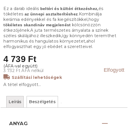
Ez a darab ideális
és
beltéri és kültéri étkezéshez,
tökéletes
.Kombinálja
az ünnepi asztalterítéshez
kerámia edényekkel és fa kiegészítőkkel,hogy
kölcsönözzön
tökéletes skandináv megjelenést
étkezőjének.A juta természetes árnyalata a színek
széles skálájához illeszkedik,így könnyedén teremthet
harmonikus és hangulatos környezetet,ahol
elfogyaszthat egy jó ebédet a szeretteivel.
4 739 Ft
Elfogyott
3 732 Ft ÁFA nélkül
Szállítási lehetőségek
A tétel elfogyott…
Leírás
Beszélgetés
ANYAG