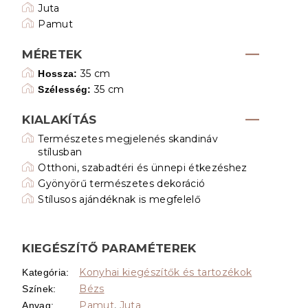
Juta
Pamut
MÉRETEK
35 cm
Hossza:
35 cm
Szélesség:
KIALAKÍTÁS
Természetes megjelenés skandináv
stílusban
Otthoni, szabadtéri és ünnepi étkezéshez
Gyönyörű természetes dekoráció
Stílusos ajándéknak is megfelelő
KIEGÉSZÍTŐ PARAMÉTEREK
Konyhai kiegészítők és tartozékok
Kategória
:
Bézs
Színek
:
Pamut
,
Juta
Anyag
: