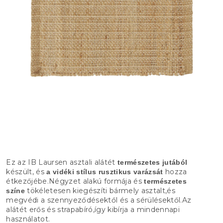
Ez az IB Laursen asztali alátét
természetes jutából
készült, és
hozza
a vidéki stílus rusztikus varázsát
étkezőjébe.Négyzet alakú formája és
természetes
tökéletesen kiegészíti bármely asztalt,és
színe
megvédi a szennyeződésektől és a sérülésektől.Az
alátét erős és strapabíró,így kibírja a mindennapi
használatot.