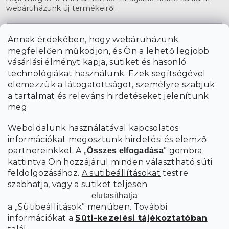
webáruházunk új termékeiről.
E-mail
Annak érdekében, hogy webáruházunk
megfelelően működjön, és Ön a lehető legjobb
a személyes
A hírlevelekre való feliratkozással egyetértek
vásárlási élményt kapja, sütiket és hasonló
adatok feldolgozásával
.
technológiákat használunk. Ezek segítségével
elemezzük a látogatottságot, személyre szabjuk
FELIRATKOZÁS
a tartalmat és releváns hirdetéseket jelenítünk
meg.
Weboldalunk használatával kapcsolatos
információkat megosztunk hirdetési és elemző
partnereinkkel. A „
” gombra
Összes elfogadása
kattintva Ön hozzájárul minden választható süti
feldolgozásához.
A sütibeállításokat
testre
szabhatja, vagy a sütiket teljesen
elutasíthatja
a „Sütibeállítások” menüben. További
információkat a
Süti-kezelési tájékoztatóban