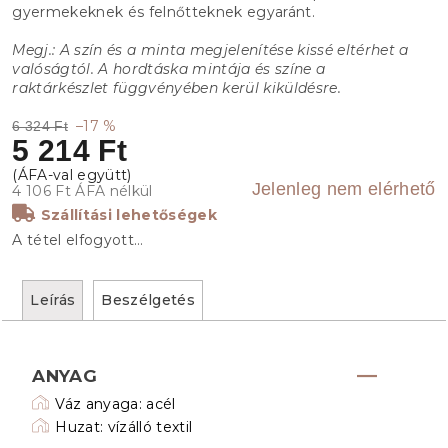
gyermekeknek és felnőtteknek egyaránt.
Megj.: A szín és a minta megjelenítése kissé eltérhet a
valóságtól. A hordtáska mintája és színe a
raktárkészlet függvényében kerül kiküldésre.
–17 %
6 324 Ft
5 214 Ft
Jelenleg nem elérhető
4 106 Ft ÁFA nélkül
Szállítási lehetőségek
A tétel elfogyott…
Leírás
Beszélgetés
ANYAG
Váz anyaga: acél
Huzat: vízálló textil