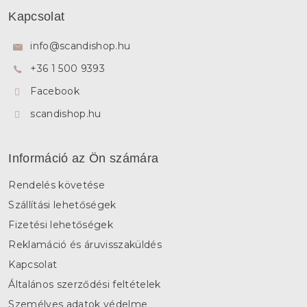
á
Kapcsolat
b
l
info
@
scandishop.hu
é
+36 1 500 9393
c
Facebook
scandishop.hu
Információ az Ön számára
Rendelés követése
Szállítási lehetőségek
Fizetési lehetőségek
Reklamáció és áruvisszaküldés
Kapcsolat
Általános szerződési feltételek
Személyes adatok védelme