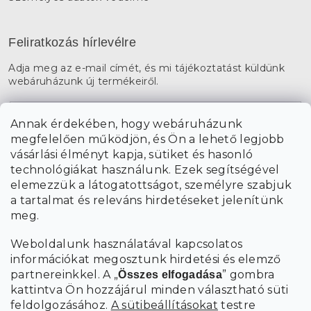
Feliratkozás hírlevélre
Adja meg az e-mail címét, és mi tájékoztatást küldünk
webáruházunk új termékeiről.
E-mail
Annak érdekében, hogy webáruházunk
megfelelően működjön, és Ön a lehető legjobb
a személyes
A hírlevelekre való feliratkozással egyetértek
vásárlási élményt kapja, sütiket és hasonló
adatok feldolgozásával
.
technológiákat használunk. Ezek segítségével
elemezzük a látogatottságot, személyre szabjuk
FELIRATKOZÁS
a tartalmat és releváns hirdetéseket jelenítünk
meg.
Weboldalunk használatával kapcsolatos
információkat megosztunk hirdetési és elemző
partnereinkkel. A „
” gombra
Összes elfogadása
kattintva Ön hozzájárul minden választható süti
feldolgozásához.
A sütibeállításokat
testre