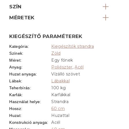
SZÍN
MÉRETEK
KIEGÉSZÍTŐ PARAMÉTEREK
Kiegészítők strandra
Kategória
:
Zöld
Színek
:
Egy főnek
Méret
:
Poliészter
,
Acél
Anyag
:
Vízálló szövet
Huzat anyaga
:
Lábakkal
Lábak
:
100 kg
Teherbírás
:
Karfákkal
Karfák
:
Strandra
Használat helye
:
60 cm
Hossz
:
Huzattal
Huzat
:
Acél
Konstrukció anyaga
: