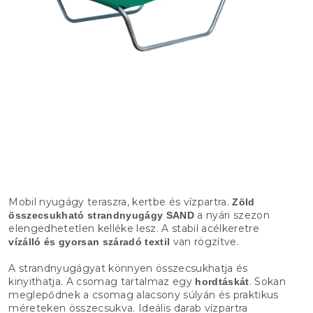
Mobil nyugágy teraszra, kertbe és vízpartra.
Zöld
a nyári szezon
összecsukható strandnyugágy SAND
elengedhetetlen kelléke lesz. A stabil acélkeretre
van rögzítve.
vízálló és gyorsan száradó textil
A strandnyugágyat könnyen összecsukhatja és
kinyithatja. A csomag tartalmaz egy
. Sokan
hordtáskát
meglepődnek a csomag alacsony súlyán és praktikus
méreteken összecsukva. Ideális darab vízpartra