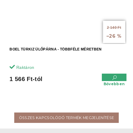
2 140 Ft
akár:
–26 %
BOEL TÜRKIZ ÜLŐPÁRNA - TÖBBFÉLE MÉRETBEN
Raktáron
1 566 Ft-tól
Bővebben
ÖSSZES KAPCSOLÓDÓ TERMÉK MEGJELENÍTÉSE
L