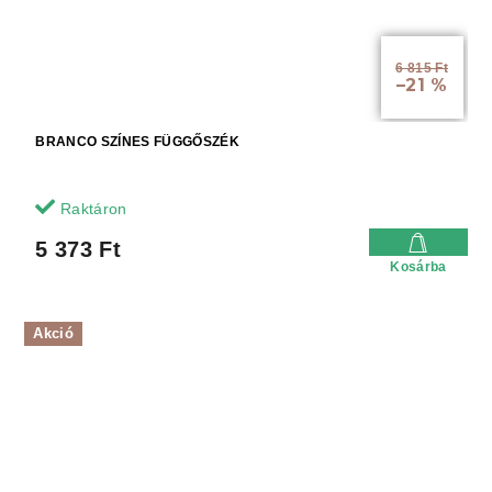
6 815 Ft
–21 %
BRANCO SZÍNES FÜGGŐSZÉK
Raktáron
5 373 Ft
Kosárba
Akció