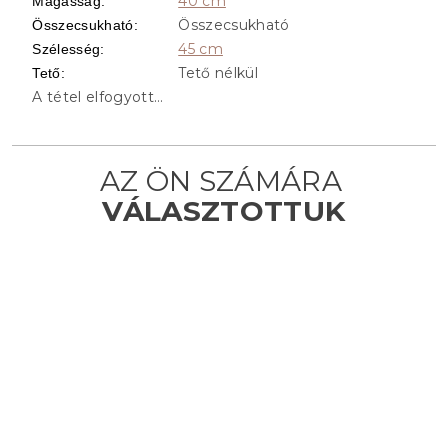
40 cm
Magasság
:
Összecsukható
Összecsukható
:
45 cm
Szélesség
:
Tető nélkül
Tető
:
A tétel elfogyott…