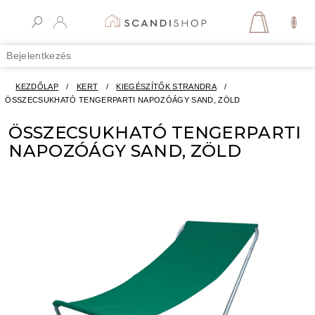
Ugrás
a
KOSÁR
fő
tartalomhoz
Bejelentkezés
KEZDŐLAP
/
KERT
/
KIEGÉSZÍTŐK STRANDRA
/
ÖSSZECSUKHATÓ TENGERPARTI NAPOZÓÁGY SAND, ZÖLD
ÖSSZECSUKHATÓ TENGERPARTI
NAPOZÓÁGY SAND, ZÖLD