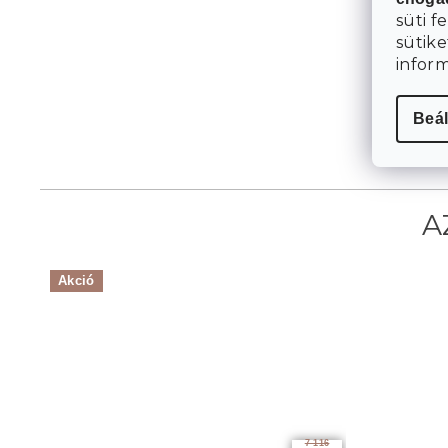
süti f
sütike
infor
Beál
Akció
7 116