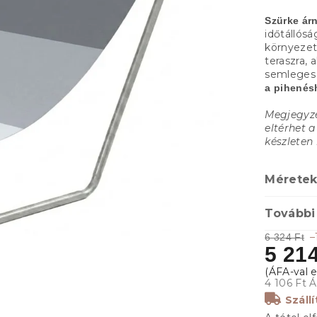
Szürke ár
időtállósá
környezet
teraszra,
semleges s
a pihenés
Megjegyzé
eltérhet 
készleten 
Méretek
További
–
6 324 Ft
5 214
4 106 Ft 
Száll