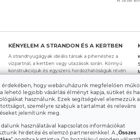
A tétel el
KÉNYELEM A STRANDON ÉS A KERTBEN
A strandnyugágyak ideális társak a pihenéshez a
vízpartnál, a kertben vagy utazások során. Könnyű
konstrukciójuk és egyszerű hordozhatóságuk révén
A vízálló anyag
szinte bárhol élvezheti a kényelmet.
könnyű karbantartást és hosszú élettartamot biztosít,
 érdekében, hogy webáruházunk megfelelően műkö
a lehető legjobb vásárlási élményt kapja, sütiket és h
míg a tartós konstrukció stabil támaszt nyújt a
ológiákat használunk. Ezek segítségével elemezzük a
relaxáció során.
Élvezze a napos napokat teljes
tottságot, személyre szabjuk a tartalmat és releváns
– akár könyvet olvas, napozik, vagy csak a
mértékben
téseket jelenítünk meg.
környező tájban gyönyörködik.
dalunk használatával kapcsolatos információkat
tunk hirdetési és elemző partnereinkkel. A „
Összes
” gombra kattintva Ön hozzájárul minden választ
adása