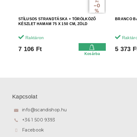
Ft
–0
%
STÍLUSOS STRANDTÁSKA + TÖRÖLKÖZŐ
BRANCO B
KÉSZLET HAMAM 75 X 150 CM, ZÖLD
Raktáron
Raktár
7 106 Ft
5 373 F
Kosárba
L
á
b
Kapcsolat
l
é
info
@
scandishop.hu
c
+36 1 500 9393
Facebook