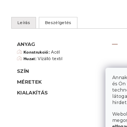
Leírás
Beszélgetés
ANYAG
Acél
Konstrukció:
Vízálló textil
Huzat:
SZÍN
Annak
MÉRETEK
és Ön 
techn
KIALAKÍTÁS
látoga
hirde
Webol
megosz
elfog