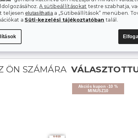
eldolgozásához.
A sütibeállításokat
testre szabhatja, va
t teljesen
a „Sütibeállítások” menüben. To
elutasíthatja
mációkat a
Süti-kezelési tájékoztatóban
talál.
lítások
Elfog
Akciós kupon -10 %
MINUSZ10
6 815