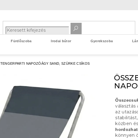
Fürdőszoba
Irodai bútor
Gyerekszoba
Lá
TENGERPARTI NAPOZÓÁGY SAND, SZÜRKE CSÍKOS
ÖSSZ
NAPO
Összecsuk
választás
az utazás
stabilitás
közben és 
hordozhat
könnyen ö