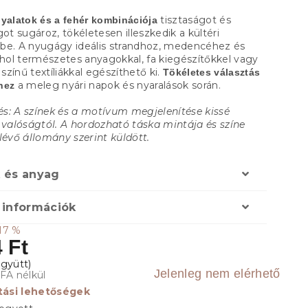
tisztaságot és
nyalatok és a fehér kombinációja
got sugároz, tökéletesen illeszkedik a kültéri
be. A nyugágy ideális strandhoz, medencéhez és
 ahol természetes anyagokkal, fa kiegészítőkkel vagy
zínű textíliákkal egészíthető ki.
Tökéletes választás
a meleg nyári napok és nyaralások során.
hez
s: A színek és a motívum megjelenítése kissé
a valóságtól. A hordozható táska mintája és színe
lévő állomány szerint küldött.
 és anyag
 információk
17 %
 Ft
Jelenleg nem elérhető
ÁFA nélkül
ítási lehetőségek