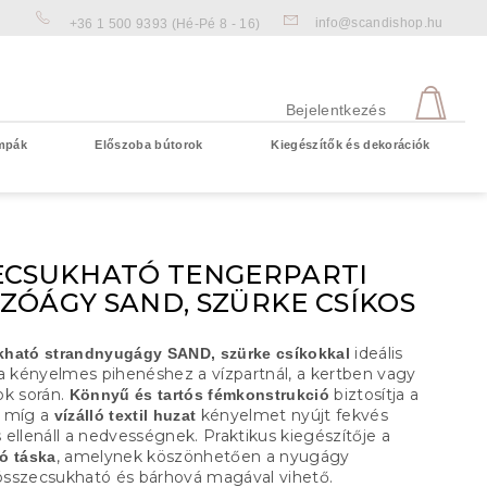
info@scandishop.hu
+36 1 500 9393
(Hé-Pé 8 - 16)
KOS
Bejelentkezés
mpák
Előszoba bútorok
Kiegészítők és dekorációk
Üres kosár
ECSUKHATÓ TENGERPARTI
ZÓÁGY SAND, SZÜRKE CSÍKOS
ideális
ható strandnyugágy SAND, szürke csíkokkal
 a kényelmes pihenéshez a vízpartnál, a kertben vagy
ok során.
biztosítja a
Könnyű és tartós fémkonstrukció
t, míg a
kényelmet nyújt fekvés
vízálló textil huzat
ellenáll a nedvességnek. Praktikus kiegészítője a
, amelynek köszönhetően a nyugágy
ó táska
sszecsukható és bárhová magával vihető.