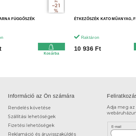
Ft
–21
%
ARNA FÜGGŐSZÉK
ÉTKEZŐSZÉK KATO MŰANYAG, 
on
Raktáron
t
10 936 Ft
Kosárba
Információ az Ön számára
Feliratkozá
Adja meg az 
Rendelés követése
webáruházunk
Szállítási lehetőségek
Fizetési lehetőségek
E-mail
Reklamáció és áruvisszaküldés