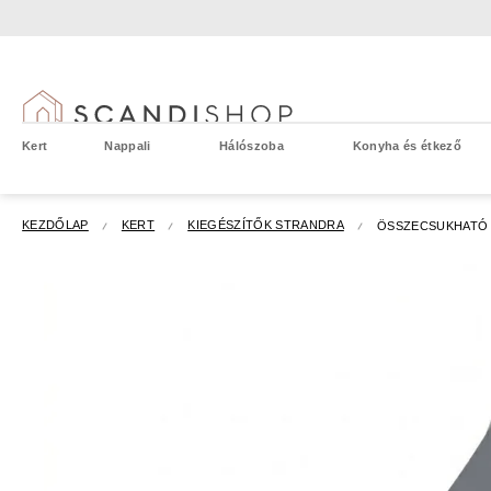
Ugrás
a
fő
tartalomhoz
Kert
Nappali
Hálószoba
Konyha és étkező
KEZDŐLAP
KERT
KIEGÉSZÍTŐK STRANDRA
ÖSSZECSUKHATÓ 