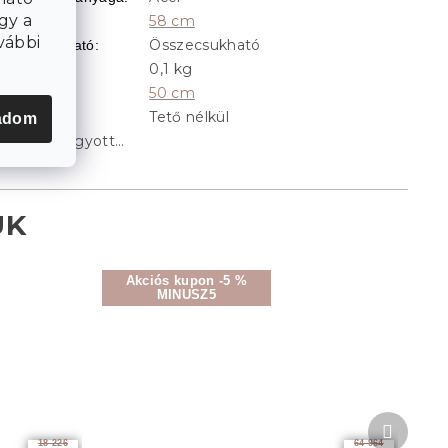
gy a
58 cm
Magasság
:
vábbi
Összecsukható
Összecsukható
:
0,1 kg
Súly
:
50 cm
Szélesség
:
Tető nélkül
Tető
:
adom
A tétel elfogyott…
Akciós kupon -5 %
MINUSZ5
Követke
termék
18 226
64 964