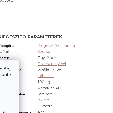
fogyott…
KIEGÉSZÍTŐ PARAMÉTEREK
Kiegészítők strandra
Kategória
:
Szürke
Színek
:
Egy főnek
Méret
:
Poliészter
,
Acél
Anyag
:
djön,
Vízálló szövet
Huzat anyaga
:
asonló
Lábakkal
Lábak
:
100 kg
Teherbírás
:
Karfák nélkül
Karfák
:
Strandra
Használat helye
:
87 cm
Hossz
:
Huzattal
Huzat
:
Acél
ható
Konstrukció anyaga
: