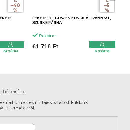
Ft
Ft
–40
–5
%
%
FEKETE
FEKETE FÜGGŐSZÉK KOKON ÁLLVÁNNYAL,
SZÜRKE PÁRNA
Raktáron
61 716 Ft
Kosárba
Kosárba
s hírlevélre
e-mail címét, és mi tájékoztatást küldünk
 új termékeiről.