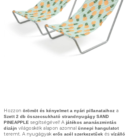
Hozzon
a
örömöt és kényelmet a nyári pillanataihoz
Szett 2 db összecsukható strandnyugágy SAND
segítségével! A
PINEAPPLE
játékos ananászmintás
világoskék alapon azonnal
dizájn
ünnepi hangulatot
teremt. A nyugágyak
és
erős acél szerkezetűek
vízálló