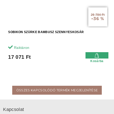
26 784 Ft
–36 %
SOBIKON SZÜRKE BAMBUSZ SZENNYESKOSÁR
Raktáron
17 071 Ft
Kosárba
ÖSSZES KAPCSOLÓDÓ TERMÉK MEGJELENÍTÉSE
L
á
Kapcsolat
b