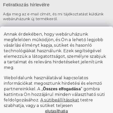
Feliratkozás hírlevélre
Adja meg az e-mail címét, és mi tájékoztatást küldünk
webáruházunk új termékeiről.
E-mail
Annak érdekében, hogy webáruházunk
megfelelően működjön, és Ön a lehető legjobb
a személyes
A hírlevelekre való feliratkozással egyetértek
vásárlási élményt kapja, sütiket és hasonló
adatok feldolgozásával
.
technológiákat használunk. Ezek segítségével
elemezzük a látogatottságot, személyre szabjuk
FELIRATKOZÁS
a tartalmat és releváns hirdetéseket jelenítünk
meg.
Weboldalunk használatával kapcsolatos
információkat megosztunk hirdetési és elemző
partnereinkkel. A „
” gombra
Összes elfogadása
kattintva Ön hozzájárul minden választható süti
feldolgozásához.
A sütibeállításokat
testre
szabhatja, vagy a sütiket teljesen
elutasíthatja