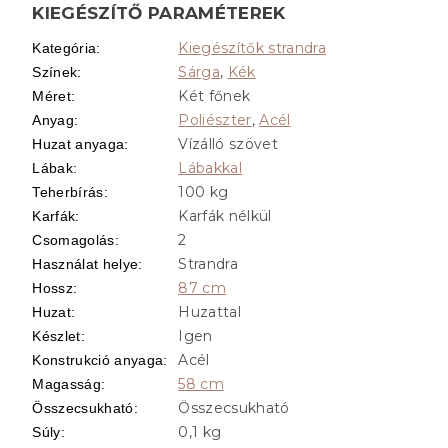
KIEGÉSZÍTŐ PARAMÉTEREK
Kiegészítők strandra
Kategória
:
Sárga
,
Kék
Színek
:
Két főnek
Méret
:
Poliészter
,
Acél
Anyag
:
Vízálló szövet
Huzat anyaga
:
Lábakkal
Lábak
:
100 kg
Teherbírás
:
Karfák nélkül
Karfák
:
2
Csomagolás
:
Strandra
Használat helye
:
87 cm
Hossz
:
Huzattal
Huzat
:
Igen
Készlet
:
Acél
Konstrukció anyaga
:
58 cm
Magasság
:
Összecsukható
Összecsukható
:
0,1 kg
Súly
: