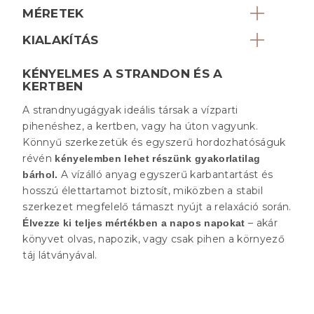
MÉRETEK
KIALAKÍTÁS
KÉNYELMES A STRANDON ÉS A
KERTBEN
A strandnyugágyak ideális társak a vízparti
pihenéshez, a kertben, vagy ha úton vagyunk.
Könnyű szerkezetük és egyszerű hordozhatóságuk
révén
kényelemben lehet részünk gyakorlatilag
A vízálló anyag egyszerű karbantartást és
bárhol.
hosszú élettartamot biztosít, miközben a stabil
szerkezet megfelelő támaszt nyújt a relaxáció során.
– akár
Élvezze ki teljes mértékben a napos napokat
könyvet olvas, napozik, vagy csak pihen a környező
táj látványával.