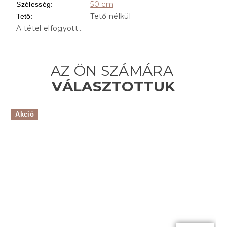
50 cm
Szélesség
:
Tető nélkül
Tető
:
A tétel elfogyott…
Akció