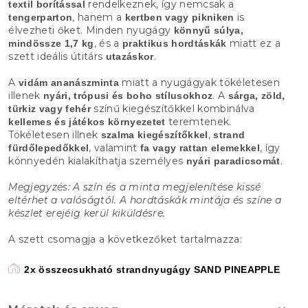
rendelkeznek, így nemcsak a
textil borítással
, hanem a
is
tengerparton
kertben vagy pikniken
élvezheti őket. Minden nyugágy
könnyű súlya,
, és a
miatt ez a
mindössze 1,7 kg
praktikus hordtáskák
szett ideális útitárs
.
utazáskor
A
miatt a nyugágyak tökéletesen
vidám ananászminta
illenek
. A
nyári, trópusi és boho stílusokhoz
sárga, zöld,
színű kiegészítőkkel kombinálva
türkiz vagy fehér
teremtenek.
kellemes és játékos környezetet
Tökéletesen illnek
,
szalma kiegészítőkkel
strand
, valamint
, így
fürdőlepedőkkel
fa vagy rattan elemekkel
könnyedén kialakíthatja személyes
.
nyári paradicsomát
Megjegyzés: A szín és a minta megjelenítése kissé
eltérhet a valóságtól. A hordtáskák mintája és színe a
készlet erejéig kerül kiküldésre.
A szett csomagja a következőket tartalmazza:
2x összecsukható strandnyugágy SAND PINEAPPLE