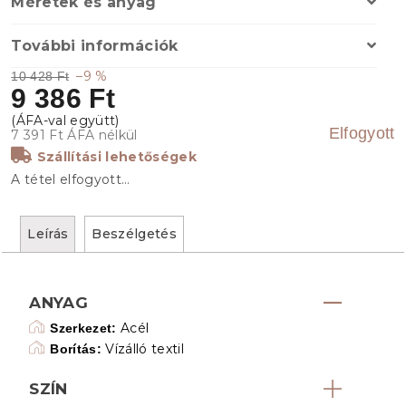
Méretek és anyag
További információk
–9 %
10 428 Ft
9 386 Ft
Elfogyott
7 391 Ft ÁFA nélkül
Szállítási lehetőségek
A tétel elfogyott…
Leírás
Beszélgetés
ANYAG
Acél
Szerkezet:
Vízálló textil
Borítás:
SZÍN