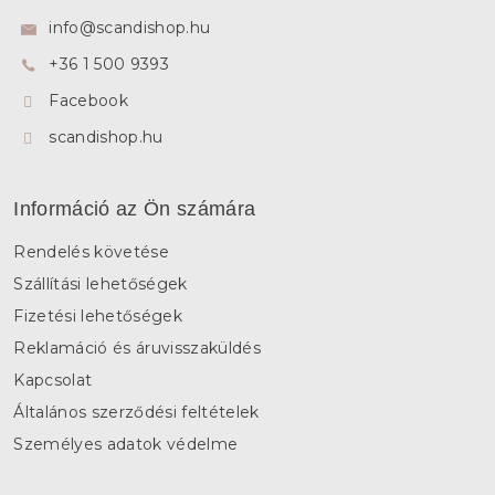
l
info
@
scandishop.hu
é
+36 1 500 9393
c
Facebook
scandishop.hu
Információ az Ön számára
Rendelés követése
Szállítási lehetőségek
Fizetési lehetőségek
Reklamáció és áruvisszaküldés
Kapcsolat
Általános szerződési feltételek
Személyes adatok védelme