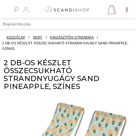
Ugrás
a
KOSÁR
fő
tartalomhoz
Bejelentkezés
KEZDŐLAP
/
KERT
/
KIEGÉSZÍTŐK STRANDRA
/
2 DB-OS KÉSZLET ÖSSZECSUKHATÓ STRANDNYUGÁGY SAND PINEAPPLE,
SZÍNES
2 DB-OS KÉSZLET
ÖSSZECSUKHATÓ
STRANDNYUGÁGY SAND
PINEAPPLE, SZÍNES