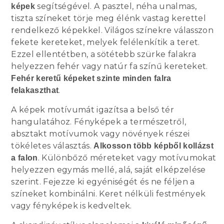
segítségével. A pasztel, néha unalmas,
képek
tiszta színeket törje meg élénk vastag kerettel
rendelkező képekkel. Világos színekre válasszon
fekete kereteket, melyek felélenkítik a teret.
Ezzel ellentétben, a sötétebb szürke falakra
helyezzen fehér vagy natúr fa színű kereteket.
Fehér keretű képeket szinte minden falra
.
felakaszthat
A képek motívumát igazítsa a belső tér
hangulatához. Fényképek a természetről,
absztakt motívumok vagy növények részei
tökéletes választás.
Alkosson több képből kollázst
. Különbőző méreteket vagy motívumokat
a falon
helyezzen egymás mellé, alá, saját elképzelése
szerint. Fejezze ki egyéniségét és ne féljen a
színeket kombinálni. Keret nélküli festmények
vagy fényképek is kedveltek.