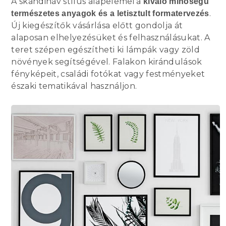
A skandináv stílus alapelemei a
kiváló minőségű
.
természetes anyagok és a letisztult formatervezés
Új kiegészítők vásárlása előtt gondolja át
alaposan elhelyezésüket és felhasználásukat. A
teret szépen egészítheti ki lámpák vagy zöld
növények segítségével. Falakon kirándulások
fényképeit, családi fotókat vagy festményeket
északi tematikával használjon.