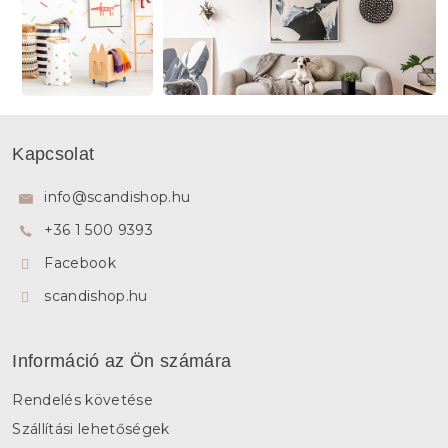
L
á
Kapcsolat
b
l
info
@
scandishop.hu
é
+36 1 500 9393
c
Facebook
scandishop.hu
Információ az Ön számára
Rendelés követése
Szállítási lehetőségek