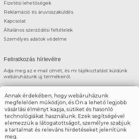
Fizetési lehetőségek
Reklamáció és áruvisszaküldés
Kapcsolat
Általános szerződési feltételek
Személyes adatok védelme
Feliratkozás hírlevélre
Adja meg az e-mail címét, és mi tájékoztatást küldünk
webáruházunk új termékeiről.
E-mail
Annak érdekében, hogy webáruházunk
megfelelően működjön, és Ön a lehető legjobb
a személyes
A hírlevelekre való feliratkozással egyetértek
vásárlási élményt kapja, sütiket és hasonló
adatok feldolgozásával
.
technológiákat használunk. Ezek segítségével
elemezzük a látogatottságot, személyre szabjuk
FELIRATKOZÁS
a tartalmat és releváns hirdetéseket jelenítünk
meg.