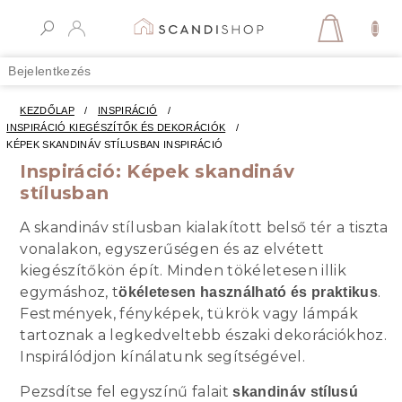
Ugrás
a
KOSÁR
fő
tartalomhoz
Bejelentkezés
KEZDŐLAP
/
INSPIRÁCIÓ
/
INSPIRÁCIÓ KIEGÉSZÍTŐK ÉS DEKORÁCIÓK
/
KÉPEK SKANDINÁV STÍLUSBAN INSPIRÁCIÓ
Inspiráció: Képek skandináv
stílusban
A skandináv stílusban kialakított belső tér a tiszta
vonalakon, egyszerűségen és az elvétett
kiegészítőkön épít. Minden tökéletesen illik
egymáshoz, t
.
ökéletesen használható és praktikus
Festmények, fényképek, tükrök vagy lámpák
tartoznak a legkedveltebb északi dekorációkhoz.
Inspirálódjon kínálatunk segítségével.
Pezsdítse fel egyszínű falait
skandináv stílusú