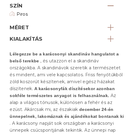
SZÍN
Piros
MÉRET
KIALAKÍTÁS
Lélegezze be a karácsonyi skandináv hangulatot a
, és utazzon el a skandináv
belső terekbe
országokba. A skandinávok szeretik a természetet
és mindent, ami vele kapcsolatos. Friss fenyőtűkből
zöld koszorút készítenek, amivel egész házakat
díszítenek.
A karácsonyfák díszítésekor azonban
Az
sokféle természetes anyagot is felhasználnak.
alap a világos tónusok, különösen a fehér és az
ezüst. Akárcsak mi, az északiak
december 24-én
ünnepelnek, lakomáznak és ajándékokat bontanak ki
. A karácsony napját sok országban a karácsonyi
ünnepek csúcspontjának tekintik. Az ünnepi nap