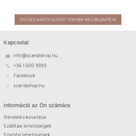
ÖSSZES KAPCSOLÓDÓ TERMÉK MEGJELENÍTÉSE
L
á
Kapcsolat
b
l
info
@
scandishop.hu
é
+36 1 500 9393
c
Facebook
scandishop.hu
Információ az Ön számára
Rendelés követése
Szállítási lehetőségek
Fizetési lehetőségek