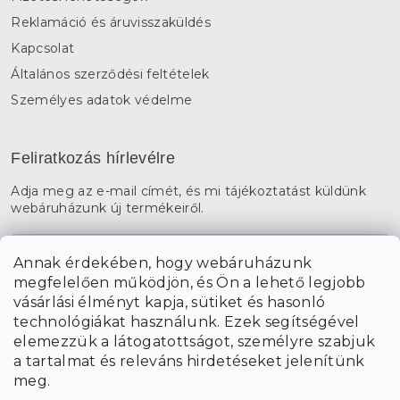
Reklamáció és áruvisszaküldés
Kapcsolat
Általános szerződési feltételek
Személyes adatok védelme
Feliratkozás hírlevélre
Adja meg az e-mail címét, és mi tájékoztatást küldünk
webáruházunk új termékeiről.
E-mail
Annak érdekében, hogy webáruházunk
megfelelően működjön, és Ön a lehető legjobb
a személyes
A hírlevelekre való feliratkozással egyetértek
vásárlási élményt kapja, sütiket és hasonló
adatok feldolgozásával
.
technológiákat használunk. Ezek segítségével
elemezzük a látogatottságot, személyre szabjuk
FELIRATKOZÁS
a tartalmat és releváns hirdetéseket jelenítünk
meg.