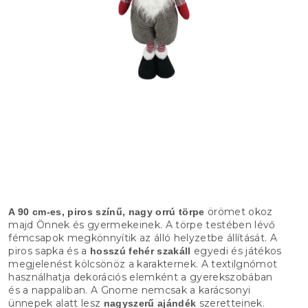
örömet okoz
A 90 cm-es, piros színű, nagy orrú törpe
majd Önnek és gyermekeinek. A törpe testében lévő
fémcsapok megkönnyítik az álló helyzetbe állítását. A
piros sapka és a
egyedi és játékos
hosszú fehér szakáll
megjelenést kölcsönöz a karakternek. A textilgnómot
használhatja dekorációs elemként a gyerekszobában
és a nappaliban. A Gnome nemcsak a karácsonyi
ünnepek alatt lesz
szeretteinek.
nagyszerű ajándék