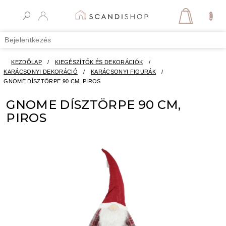
Ugrás
a
KOSÁR
fő
tartalomhoz
Bejelentkezés
KEZDŐLAP
/
KIEGÉSZÍTŐK ÉS DEKORÁCIÓK
/
KARÁCSONYI DEKORÁCIÓ
/
KARÁCSONYI FIGURÁK
/
GNOME DÍSZTÖRPE 90 CM, PIROS
GNOME DÍSZTÖRPE 90 CM,
PIROS