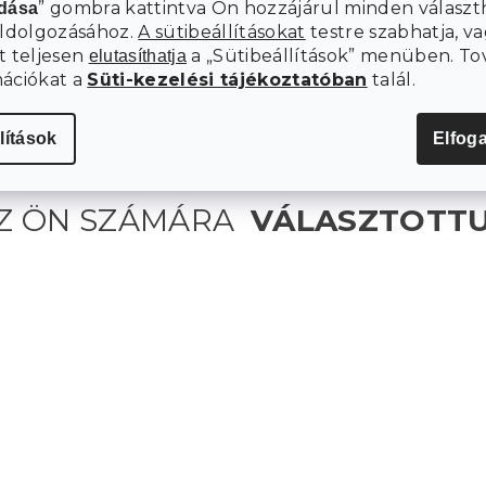
” gombra kattintva Ön hozzájárul minden választ
adása
és ajándékozással zárul.
közös vacsorával
eldolgozásához.
A sütibeállításokat
testre szabhatja, va
t teljesen
a „Sütibeállítások” menüben. To
elutasíthatja
mációkat a
Süti-kezelési tájékoztatóban
talál.
lítások
Elfog