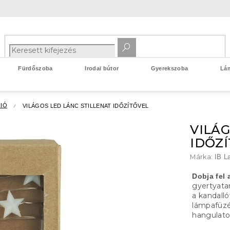
Fürdőszoba
Irodai bútor
Gyerekszoba
Lá
IÓ
VILÁGOS LED LÁNC STILLENAT IDŐZÍTŐVEL
VILÁG
IDŐZ
Márka:
IB L
Dobja fel 
gyertyatar
a kandall
lámpafüzé
hangulato