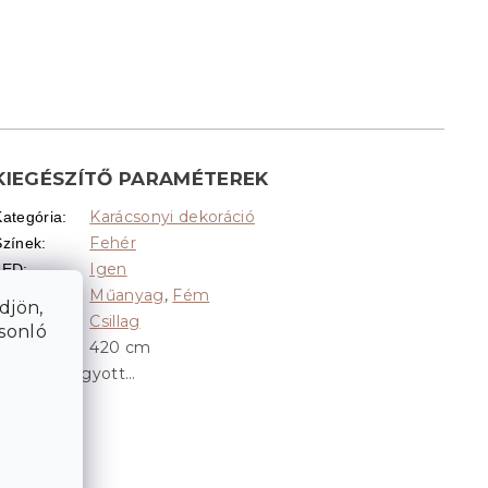
KIEGÉSZÍTŐ PARAMÉTEREK
Karácsonyi dekoráció
Kategória
:
Fehér
Színek
:
Igen
LED
:
Műanyag
,
Fém
Anyag
:
djön,
Csillag
Alak
:
asonló
420 cm
Hossz
:
A tétel elfogyott…