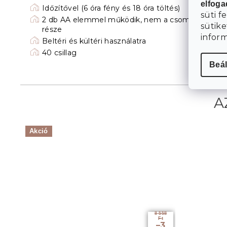
elfog
Időzítővel (6 óra fény és 18 óra töltés)
süti f
2 db AA elemmel működik, nem a csomag
sütike
része
infor
Beltéri és kültéri használatra
40 csillag
Beál
Akció
8 558
Ft
–3