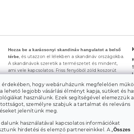
Hozza be a karácsonyi skandináv hangulatot a belső
, és utazzon el lélekben a skandináv országokba.
térbe
A skandinávok szeretik a természetet és mindent,
ami vele kapcsolatos. Friss fenyőből zöld koszorút
készítenek, amivel az egész házat feldíszítik.
A
 érdekében, hogy webáruházunk megfelelően műkö
karácsonyfák díszítésére azonban sokféle természetes
a lehető legjobb vásárlási élményt kapja, sütiket és h
Az alap a világos tónusok,
anyagot is felhasználnak.
ológiákat használunk. Ezek segítségével elemezzük a
különösen a fehér és az ezüst. Akárcsak mi, az
tottságot, személyre szabjuk a tartalmat és releváns
északiak
december 24-én ünnepelnek, lakomáznak és
téseket jelenítünk meg.
. A karácsony napját sok országban a
ajándékoznak
karácsonyi ünnepek csúcspontjának tekintik. Az
dalunk használatával kapcsolatos információkat
ünnepi nap általában
reggel különleges reggelivel
tunk hirdetési és elemző partnereinkkel. A „
Összes
különböző programokkal folytatódik, majd
indul,