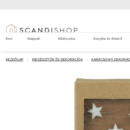
Ugrás
a
fő
tartalomhoz
Kert
Nappali
Hálószoba
Konyha és étkező
KEZDŐLAP
KIEGÉSZÍTŐK ÉS DEKORÁCIÓK
KARÁCSONYI DEKORÁC