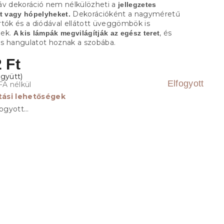
áv dekoráció nem nélkülözheti a
jellegzetes
Dekorációként a nagyméretű
at vagy hópelyheket.
rtók és a diódával ellátott üveggömbök is
őek.
, és
A kis lámpák megvilágítják az egész teret
s hangulatot hoznak a szobába.
 Ft
Elfogyott
FA nélkül
ítási lehetőségek
fogyott…