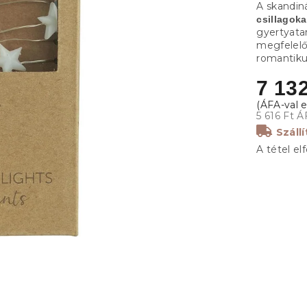
A skandin
csillagok
gyertyata
megfelel
romantiku
7 132
5 616 Ft Á
Száll
A tétel el