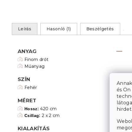
Leírás
Hasonló (1)
Beszélgetés
ANYAG
Finom drót
Műanyag
SZÍN
Annak
Fehér
és Ön 
techn
MÉRET
látoga
420 cm
hirde
Hossz:
2 x 2 cm
Csillag:
Webol
megosz
KIALAKÍTÁS