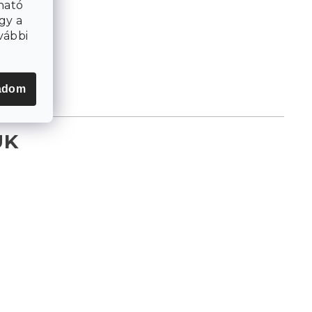
ható
gy a
vábbi
adom