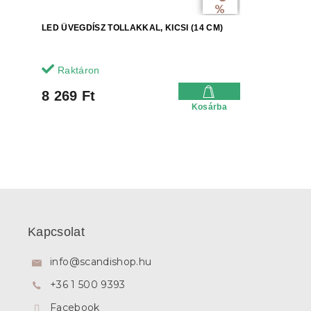
%
LED ÜVEGDÍSZ TOLLAKKAL, KICSI (14 CM)
Raktáron
8 269 Ft
Kosárba
L
á
b
Kapcsolat
l
é
info
@
scandishop.hu
c
+36 1 500 9393
Facebook